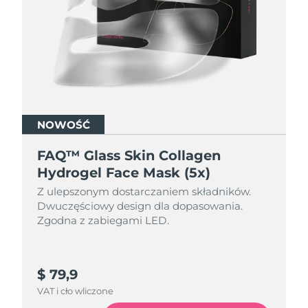
Oczekiwany czas dostawy
Izrael
8/13/26
Oczekiwany czas dostawy
Włochy
8/9/26
Oczekiwany czas dostawy
Japonia
8/12/26
NOWOŚĆ
Oczekiwany czas dostawy
FAQ™ Glass Skin Collagen
Jersey
8/14/26
Hydrogel Face Mask (5x)
Oczekiwany czas dostawy
Z ulepszonym dostarczaniem składników.
Kazachstan
8/11/26
Dwuczęściowy design dla dopasowania.
Zgodna z zabiegami LED.
Oczekiwany czas dostawy
Kuwejt
8/9/26
$ 79,9
Oczekiwany czas dostawy
Łotwa
8/9/26
VAT i cło wliczone