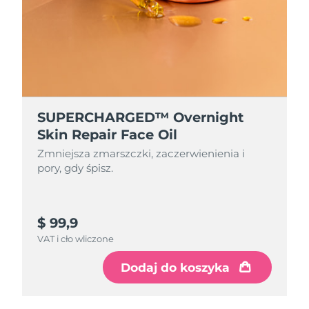
Oczekiwany czas dostawy
Holandia
8/9/26
Oczekiwany czas dostawy
Nowa Zelandia
8/9/26
Oczekiwany czas dostawy
SUPERCHARGED™ Overnight
Norwegia
8/9/26
Skin Repair Face Oil
Oczekiwany czas dostawy
Zmniejsza zmarszczki, zaczerwienienia i
Oman
8/12/26
pory, gdy śpisz.
Oczekiwany czas dostawy
Filipiny
8/12/26
$ 99,9
Oczekiwany czas dostawy
VAT i cło wliczone
Polska
8/10/26
Dodaj do koszyka
Oczekiwany czas dostawy
Portugalia
8/9/26