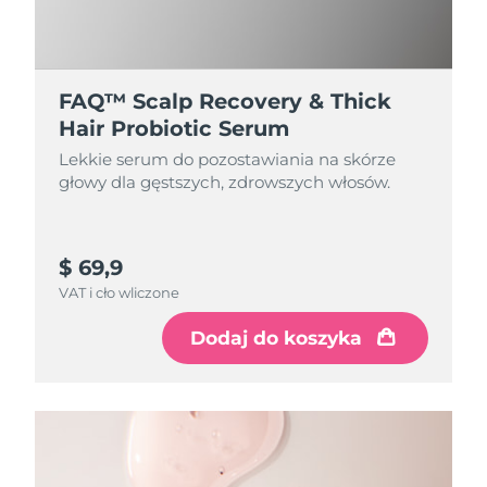
8/9/26
Oczekiwany czas dostawy
Słowenia
8/9/26
FAQ™ Scalp Recovery & Thick
Republika
Oczekiwany czas dostawy
Hair Probiotic Serum
Południowej Afryki
8/17/26
Lekkie serum do pozostawiania na skórze
głowy dla gęstszych, zdrowszych włosów.
Oczekiwany czas dostawy
Korea Południowa
8/11/26
Oczekiwany czas dostawy
Hiszpania
$ 69,9
8/9/26
VAT i cło wliczone
Oczekiwany czas dostawy
Szwecja
Dodaj do koszyka
8/9/26
Oczekiwany czas dostawy
Szwajcaria
8/9/26
Oczekiwany czas dostawy
Tajwan
8/14/26