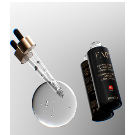
Oczekiwany czas dostawy
Portoryko
8/11/26
Oczekiwany czas dostawy
Katar
8/10/26
Oczekiwany czas dostawy
Reunion
8/14/26
Oczekiwany czas dostawy
Rumunia
8/9/26
Oczekiwany czas dostawy
Rosja
8/17/26
Oczekiwany czas dostawy
Arabia Saudyjska
8/10/26
Oczekiwany czas dostawy
Singapur
8/11/26
Oczekiwany czas dostawy
Słowacja