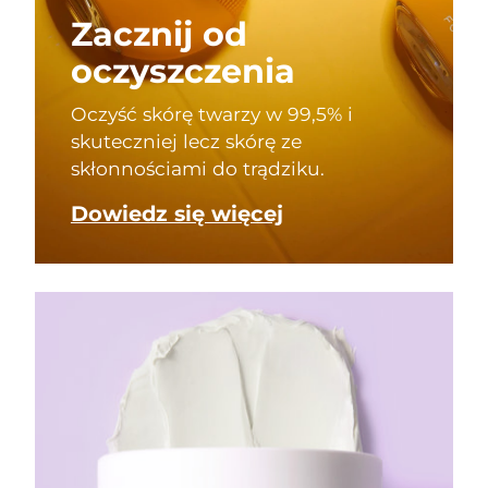
Zacznij od
oczyszczenia
Oczyść skórę twarzy w 99,5% i
skuteczniej lecz skórę ze
skłonnościami do trądziku.
Dowiedz się więcej