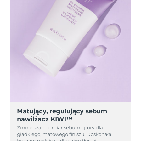
Matujący, regulujący sebum
nawilżacz KIWI™
Zmniejsza nadmiar sebum i pory dla
gładkiego, matowego finiszu. Doskonała
baza do makijażu dla skóry tłustej.