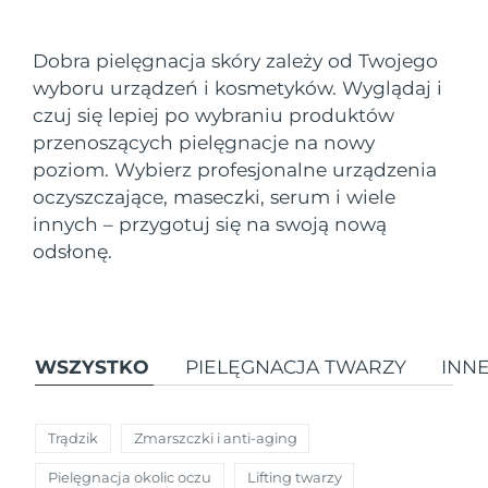
Kraj dostawy
Dobra pielęgnacja skóry zależy od Twojego
Oczekiwany czas dostawy
Stany Zjednoczone
wyboru urządzeń i kosmetyków. Wyglądaj i
8/10/26
FAQ™ Dual LED Panel
czuj się lepiej po wybraniu produktów
Oczekiwany czas dostawy
przenoszących pielęgnacje na nowy
Wielka Brytania
8/9/26
POPULARNY
poziom. Wybierz profesjonalne urządzenia
oczyszczające, maseczki, serum i wiele
Oczekiwany czas dostawy
Hiszpania
8/9/26
innych – przygotuj się na swoją nową
odsłonę.
Oczekiwany czas dostawy
Australia
8/12/26
Specjalne oferty
Bestsellery
Oczekiwany czas dostawy
Francja
8/9/26
WSZYSTKO
PIELĘGNACJA TWARZY
INN
Oczekiwany czas dostawy
Niemcy
8/9/26
Terapia czerwonym światłem
Trądzik
Zmarszczki i anti-aging
Oczekiwany czas dostawy
Kanada
Pielęgnacja okolic oczu
Lifting twarzy
8/13/26