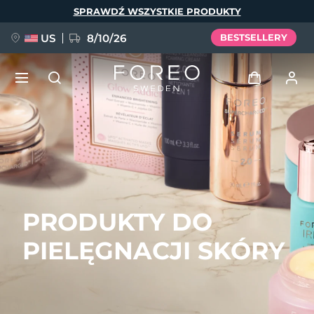
Przejdź
SPRAWDŹ WSZYSTKIE PRODUKTY
do
treści
US
8/10/26
BESTSELLERY
NOWOŚĆ
Zaloguj
Język
BREAKING NEWS
Profil użytkownika
English
Deutsch
Español
Moje urządzenia
FAQ™ Pure Beauty-Tech Elixir
PRODUKTY DO
Français
Italiano
Português
Moje zamówienia
Polski
Svenska
Русский
PIELĘGNACJI SKÓRY
Türkçe
简体中文
繁體中文
Moje adresy
issa™ Teeth Whitening Set
Moje subskrypcje