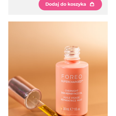
Oczekiwany czas dostawy
Dodaj do koszyka
Liban
8/10/26
Oczekiwany czas dostawy
Litwa
8/9/26
Oczekiwany czas dostawy
Luksemburg
8/9/26
Oczekiwany czas dostawy
SRA Makau (Chiny)
8/11/26
Oczekiwany czas dostawy
Malezja
8/12/26
Oczekiwany czas dostawy
Malta
8/9/26
Oczekiwany czas dostawy
Meksyk
8/13/26
Oczekiwany czas dostawy
Monako
8/10/26