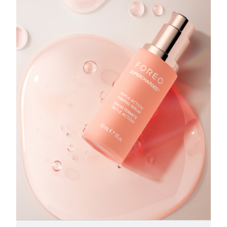
Oczekiwany czas dostawy
Tajlandia
8/13/26
Oczekiwany czas dostawy
Turcja
8/10/26
Zjednoczone Emiraty
Oczekiwany czas dostawy
Arabskie
8/10/26
Oczekiwany czas dostawy
Wielka Brytania
8/9/26
Oczekiwany czas dostawy
Stany Zjednoczone
8/10/26
Oczekiwany czas dostawy
Uzbekistan
8/14/26
Oczekiwany czas dostawy
Wietnam
8/15/26