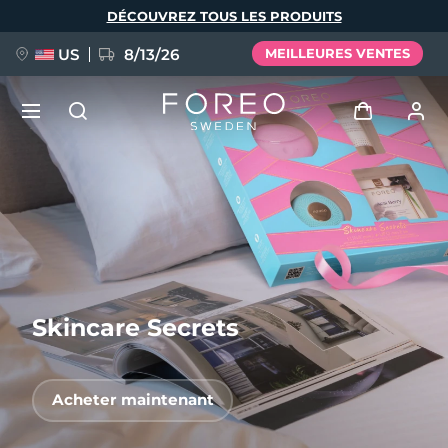
Aller
DÉCOUVREZ TOUS LES PRODUITS
au
contenu
principal
US
8/13/26
MEILLEURES VENTES
NOUVEAU
Se connecter
Langue
BREAKING NEWS
Profil de l'utilisateur
English
Deutsch
Español
Mes appareils
FAQ™ Pure Beauty-Tech Elixir
Français
Italiano
Português
Skincare Secrets
Mes commandes
Polski
Svenska
Русский
Türkçe
简体中文
繁體中文
Mes adresses
Acheter maintenant
issa™ Teeth Whitening Set
Mes abonnements