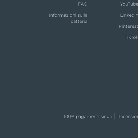
FAQ
YouTub
Informazioni sulla
LinkedI
batteria
Pinteres
TikTo
100% pagamenti sicuri
Recensio