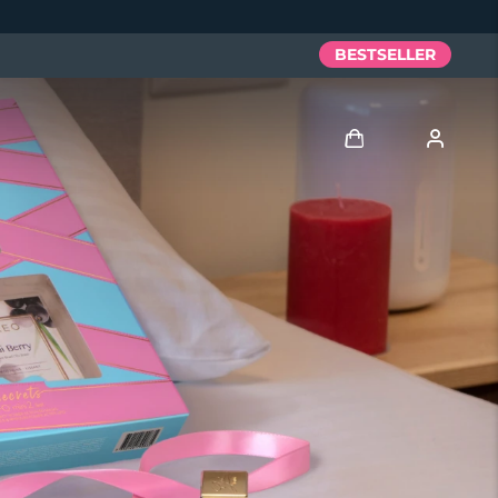
BESTSELLER
Accedi
Profilo utente
I miei dispositivi
I miei ordini
I miei indirizzi
I miei abbonamenti