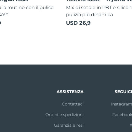
la routine con il pulisci
Mix di setole in PBT e silico
SSA™
pulizia più dinamica
9
USD 26,9
ASSISTENZA
SEGUIC
Contattaci
Instagra
Ordini e spedizioni
Faceboo
Garanzia e resi