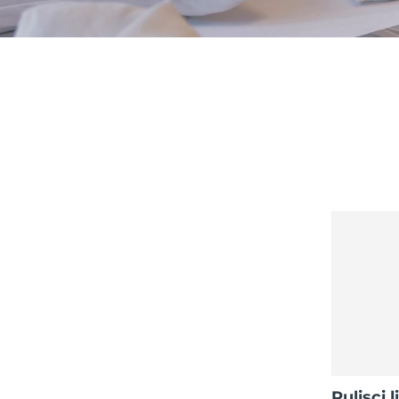
issa™ Teeth Whitening Set
FAQ™ Dual LED Panel
POPOLARE
Offerte speciali
Bestseller
Pulisci 