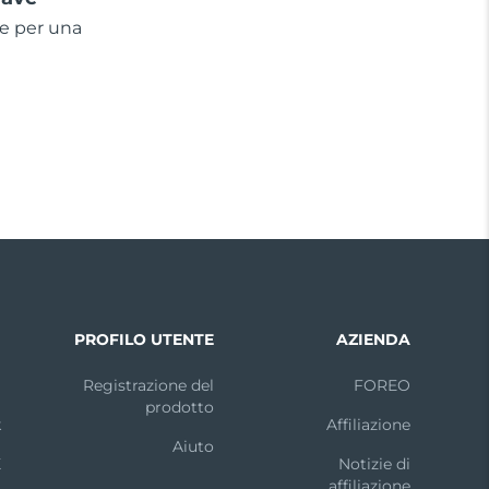
ne per una
I
PROFILO UTENTE
AZIENDA
m
Registrazione del
FOREO
prodotto
k
Affiliazione
Aiuto
X
Notizie di
affiliazione