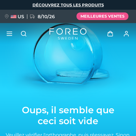
Aller
DÉCOUVREZ TOUS LES PRODUITS
au
contenu
principal
US
8/10/26
MEILLEURES VENTES
NOUVEAU
Se connecter
Langue
BREAKING NEWS
Profil de l'utilisateur
English
Deutsch
Español
Mes appareils
FAQ™ Pure Beauty-Tech Elixir
Français
Italiano
Português
Mes commandes
Polski
Svenska
Русский
Oups, il semble que
Türkçe
简体中文
繁體中文
Mes adresses
ceci soit vide
issa™ Teeth Whitening Set
Mes abonnements
Veuillez vérifier l'orthographe, puis réessayez.
Sinon,