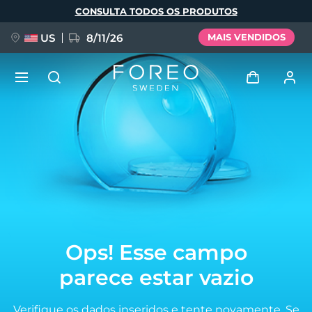
Pular
CONSULTA TODOS OS PRODUTOS
para
o
conteúdo
principal
US
8/11/26
MAIS VENDIDOS
NOVIDADE
Entrar
Idioma
BREAKING NEWS
Perfil de usuário
English
Deutsch
Español
Meus aparelhos
FAQ™ Pure Beauty-Tech Elixir
Français
Italiano
Português
Meus pedidos
Polski
Svenska
Русский
Ops! Esse campo
Türkçe
简体中文
繁體中文
Meus endereços
parece estar vazio
issa™ Teeth Whitening Set
As minhas subscrições
Verifique os dados inseridos e tente novamente.
Se