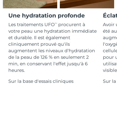
Advanced pore care essentials
For healthy hair
18% PAP
Israël
Livraison estimée
8/14/26
Cosmétiques
Hommes
Une hydratation profonde
Écla
Italie
Livraison estimée
8/10/26
Les traitements UFO
procurent à
Avoir 
TM
votre peau une hydratation immédiate
été au
Japon
Livraison estimée
8/13/26
et durable. Il est également
augmen
Acheter tout
Jersey
Livraison estimée
8/15/26
cliniquement prouvé qu'ils
l'oxyg
augmentent les niveaux d'hydratation
cellul
Kazakhstan
Livraison estimée
8/12/26
de la peau de 126 % en seulement 2
pour 
FOREO APP
min, en conservant l'effet jusqu'à 6
utilis
Koweït
Livraison estimée
8/10/26
heures.
visibl
À PROPROS
Lettonie
Livraison estimée
8/10/26
Sur la base d'essais cliniques
Sur la
Liban
Livraison estimée
8/11/26
Lituanie
Livraison estimée
8/10/26
Luxembourg
Livraison estimée
8/10/26