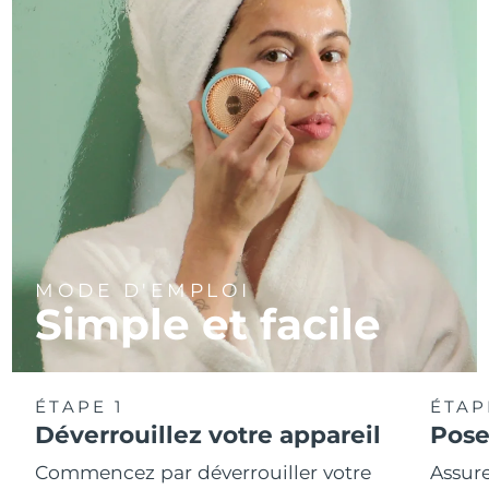
MODE D'EMPLOI
Simple et facile
ÉTAPE 1
ÉTAP
Déverrouillez votre appareil
Pose
Commencez par déverrouiller votre
Assure