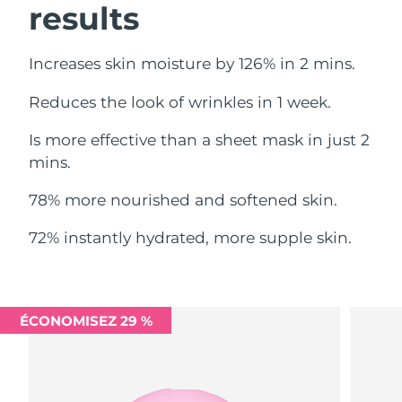
results
Philippines
Livraison estimée
8/13/26
Increases skin moisture by 126% in 2 mins.
Pologne
Livraison estimée
8/11/26
Reduces the look of wrinkles in 1 week.
Portugal
Livraison estimée
8/10/26
Is more effective than a sheet mask in just 2
mins.
Porto Rico
Livraison estimée
8/12/26
78% more nourished and softened skin.
Qatar
Livraison estimée
8/11/26
72% instantly hydrated, more supple skin.
La Réunion
Livraison estimée
8/15/26
Roumanie
Livraison estimée
8/10/26
ÉCONOMISEZ 29 %
Russie
Livraison estimée
8/18/26
Arabie saoudite
Livraison estimée
8/11/26