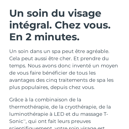
ROUTINE DE BEAUTÉ SUÉDOISE
Autriche
Livraison estimée
8/10/26
Un soin du visage
intégral.
Chez vous.
Bahreïn
Livraison estimée
8/11/26
En 2 minutes.
Nettoyage du visage
Lifting
Belgique
Livraison estimée
8/10/26
LUNA™ 4 coffret
BEAR™ 2 coffret
Bermudes
Livraison estimée
8/16/26
Un soin dans un spa peut être agréable.
Anti-aging massage
Microcurrent toning
Cela peut aussi être cher. Et prendre du
Bosnie-Herzégovine
Livraison estimée
8/13/26
temps. Nous avons donc inventé un moyen
Hydratation
Soin bucco-dentaire
de vous faire bénéficier de tous les
LUNA™ 4 Plus
BEAR™ 2 go
Brunei
Livraison estimée
8/15/26
UFO™ 3 coffret
issa™ 4
avantages des cinq traitements de spa les
Massage, LED heating
Microcurrent toning on-the-go
FAQ™ TRAITEMENT ANTI-ÂGE
plus populaires, depuis chez vous.
Deep facial hydration
Hybrid silicone sonic toothbrush
Bulgarie
Livraison estimée
8/10/26
Grâce à la combinaison de la
NEW
LUNA™ 4 Men
BEAR™ 2 eyes & lips
Canada
Livraison estimée
8/14/26
UFO™ 3 LED
thermothérapie, de la cryothérapie, de la
issa™ 4 plus
For men, anti-aging massage
Microcurrent line smoothing device
luminothérapie à LED et du massage T-
Near-infrared and red light therapy
Smart hybrid silicone sonic toothbrush
Chili
Livraison estimée
8/14/26
device
Anti-âge
Traitements LED
Sonic
, qui ont fait leurs preuves
TM
scientifiquement, votre soin visage est