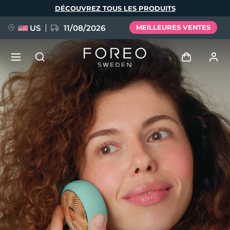
Aller
DÉCOUVREZ TOUS LES PRODUITS
au
contenu
principal
US
11/08/2026
MEILLEURES VENTES
NOUVEAU
Se connecter
Langue
BREAKING NEWS
Profil de l'utilisateur
English
Deutsch
Español
Mes appareils
FAQ™ Pure Beauty-Tech Elixir
Français
Italiano
Português
Mes commandes
Polski
Svenska
Русский
Türkçe
简体中文
繁體中文
Mes adresses
issa™ Teeth Whitening Set
Mes abonnements