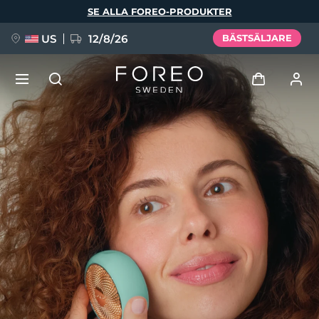
Hoppa
SE ALLA FOREO-PRODUKTER
till
huvudinnehåll
US
12/8/26
BÄSTSÄLJARE
NYHET
Logga in
Språk
BREAKING NEWS
Användarprofil
English
Deutsch
Español
Mina enheter
FAQ™ Pure Beauty-Tech Elixir
Français
Italiano
Português
Mina beställningar
Polski
Svenska
Русский
Türkçe
简体中文
繁體中文
Mina adresser
issa™ Teeth Whitening Set
Mina prenumerationer