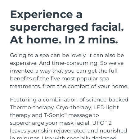
SVENSK SKÖNHETSRUTIN
Österrike
Förväntad leverans
11/08/2026
Experience a
supercharged facial.
Bahrain
Förväntad leverans
12/08/2026
At home. In 2 mins.
Ansiktsrengöring
Ansiktslyft
Belgien
Förväntad leverans
11/08/2026
LUNA™ 4-paket
BEAR™ 2-paket
Bermuda
Förväntad leverans
17/08/2026
Going to a spa can be lovely. It can also be
Anti-aging massage
Microcurrent toning
expensive. And time-consuming. So we've
Bosnien och
invented a way that you can get the full
Förväntad leverans
14/08/2026
Återfuktning
Munvård
Hercegovina
benefits of the five most popular spa
LUNA™ 4 Plus
BEAR™ 2 go
UFO™ 3-paket
issa™ 4
treatments, from the comfort of your home.
Massage, LED heating
Microcurrent toning on-the-go
Brunei
Förväntad leverans
16/08/2026
FAQ™ ANTI-AGING-BEHANDLING
Deep facial hydration
Hybrid silicone sonic toothbrush
Featuring a combination of science-backed
Bulgarien
Förväntad leverans
11/08/2026
Thermo-therapy, Cryo-therapy, LED light
NEW
LUNA™ 4 Men
BEAR™ 2 eyes & lips
UFO™ 3 LED
therapy and T-Sonic
massage to
TM
issa™ 4 plus
Kanada
For men, anti-aging massage
Microcurrent line smoothing device
Förväntad leverans
15/08/2026
supercharge your mask facial. UFO
2
Near-infrared and red light therapy
TM
Smart hybrid silicone sonic toothbrush
device
Anti-aging
LED-behandlingar
leaves your skin rejuvenated and nourished
Chile
Förväntad leverans
15/08/2026
in minutes. Use with specially designed