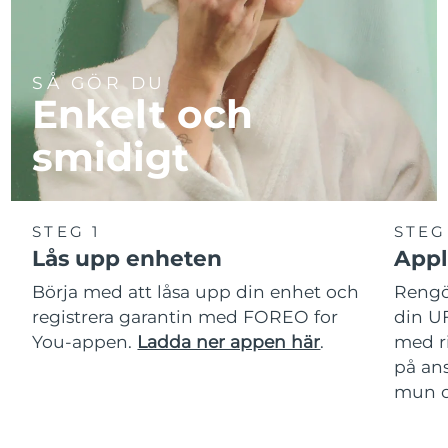
SÅ GÖR DU
Enkelt och
smidigt
STEG 1
STEG
Lås upp enheten
Appl
Börja med att låsa upp din enhet och
Rengör
registrera garantin med FOREO for
din U
You-appen.
Ladda ner appen här
.
med r
på ans
mun oc