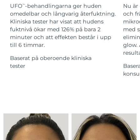
Advanced pore care essentials
For healthy hair
UFO
-behandlingarna ger huden
Nu är 
18% PAP
TM
Kosmetika
Man
Israel
Förväntad leverans
15/08/2026
omedelbar och långvarig återfuktning.
och fr
Kliniska tester har visat att hudens
mikroc
Italien
Förväntad leverans
11/08/2026
fuktnivå ökar med 126% på bara 2
med s
minuter och att effekten består i upp
elimin
Japan
Förväntad leverans
14/08/2026
till 6 timmar.
glow.
Handla allt
result
Jersey
Förväntad leverans
16/08/2026
Baserat på oberoende kliniska
tester
Baser
Kazakstan
Förväntad leverans
13/08/2026
konsu
FOREO APP
Kuwait
Förväntad leverans
11/08/2026
OM FOREO
Lettland
Förväntad leverans
11/08/2026
Libanon
Förväntad leverans
12/08/2026
Litauen
Förväntad leverans
11/08/2026