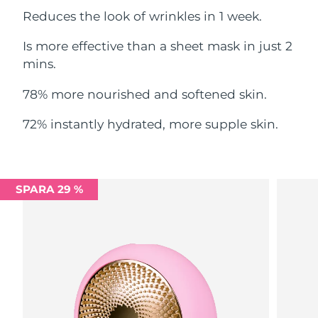
Reduces the look of wrinkles in 1 week.
Filippinerna
Förväntad leverans
14/08/2026
Is more effective than a sheet mask in just 2
Polen
Förväntad leverans
12/08/2026
mins.
Portugal
Förväntad leverans
11/08/2026
78% more nourished and softened skin.
Puerto Rico
72% instantly hydrated, more supple skin.
Förväntad leverans
13/08/2026
Qatar
Förväntad leverans
12/08/2026
SPARA 29 %
Réunion
Förväntad leverans
16/08/2026
Rumänien
Förväntad leverans
11/08/2026
Ryssland
Förväntad leverans
19/08/2026
Saudiarabien
Förväntad leverans
12/08/2026