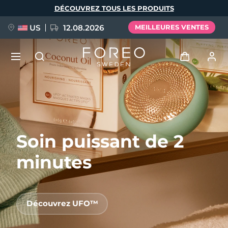
Aller
DÉCOUVREZ TOUS LES PRODUITS
au
contenu
principal
US
12.08.2026
MEILLEURES VENTES
NOUVEAU
Se connecter
Langue
BREAKING NEWS
Profil de l'utilisateur
Soin puissant de 2
English
Deutsch
Español
Mes appareils
FAQ™ Pure Beauty-Tech Elixir
Français
Italiano
Português
minutes
Mes commandes
Polski
Svenska
Русский
Türkçe
简体中文
繁體中文
Mes adresses
Découvrez UFO™
issa™ Teeth Whitening Set
Mes abonnements