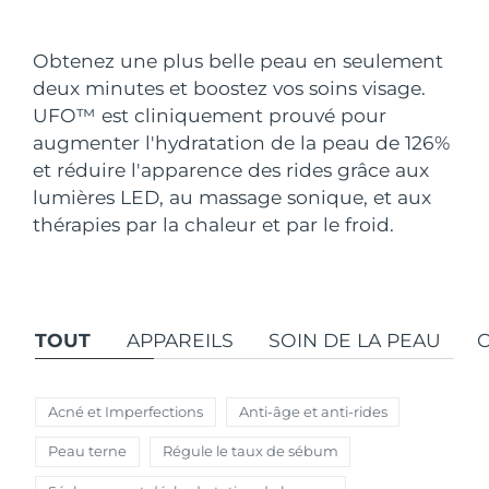
Pays de livraison
Obtenez une plus belle peau en seulement
États-Unis
Livraison estimée
12.08.2026
deux minutes et boostez vos soins visage.
FAQ™ Dual LED Panel
UFO
™
est cliniquement prouvé pour
Royaume-Uni
Livraison estimée
11.08.2026
augmenter l'hydratation de la peau de 126%
POPULAIRE
et réduire l'apparence des rides grâce aux
Espagne
Livraison estimée
11.08.2026
lumières LED, au massage sonique, et aux
Australie
thérapies par la chaleur et par le froid.
Livraison estimée
14.08.2026
France
Livraison estimée
11.08.2026
Offres spéciales
Bestsellers
Allemagne
Livraison estimée
11.08.2026
TOUT
APPAREILS
SOIN DE LA PEAU
Canada
Livraison estimée
15.08.2026
Acné et Imperfections
Anti-âge et anti-rides
Thérapie par lumière rouge
Peau terne
Régule le taux de sébum
Australie
Livraison estimée
14.08.2026