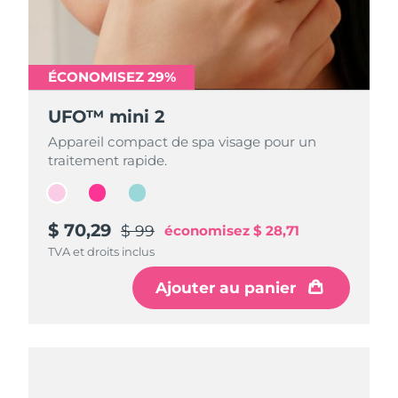
ÉCONOMISEZ 29%
ÉCONOMISEZ 29%
ÉCONOMISEZ 29%
UFO™ mini 2
UFO™ mini 2
UFO™ mini 2
Appareil compact de spa visage pour un
Appareil compact de spa visage pour un
Appareil compact de spa visage pour un
traitement rapide.
traitement rapide.
traitement rapide.
$ 70,29
$ 70,29
$ 70,29
$ 99
$ 99
$ 99
économisez
économisez
économisez
$ 28,71
$ 28,71
$ 28,71
TVA et droits inclus
TVA et droits inclus
TVA et droits inclus
Ajouter au panier
Ajouter au panier
Ajouter au panier