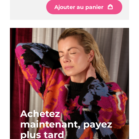
Ajouter au panier
Ajouter au panier
Ajouter au panier
Achetez
maintenant, payez
plus tard