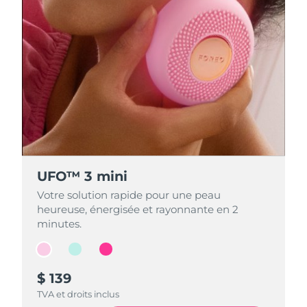
UFO™ 3 mini
UFO™ 3 mini
UFO™ 3 mini
Votre solution rapide pour une peau
Votre solution rapide pour une peau
Votre solution rapide pour une peau
heureuse, énergisée et rayonnante en 2
heureuse, énergisée et rayonnante en 2
heureuse, énergisée et rayonnante en 2
minutes.
minutes.
minutes.
$ 139
$ 139
$ 139
TVA et droits inclus
TVA et droits inclus
TVA et droits inclus