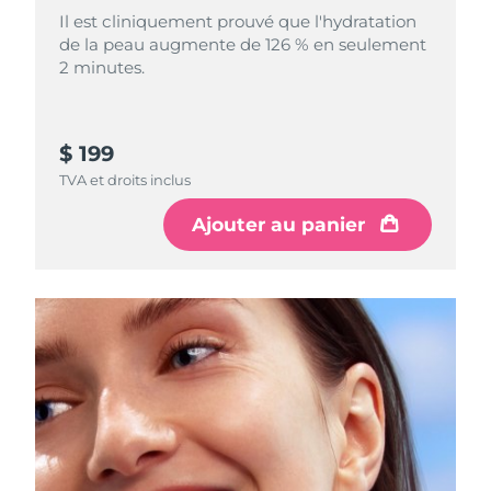
Il est cliniquement prouvé que l'hydratation
de la peau augmente de 126 % en seulement
Philippines
Livraison estimée
14.08.2026
2 minutes.
Pologne
Livraison estimée
12.08.2026
Portugal
Livraison estimée
11.08.2026
$ 199
TVA et droits inclus
Porto Rico
Livraison estimée
13.08.2026
Ajouter au panier
Qatar
Livraison estimée
12.08.2026
La Réunion
Livraison estimée
16.08.2026
Roumanie
Livraison estimée
11.08.2026
Russie
Livraison estimée
19.08.2026
Arabie saoudite
Livraison estimée
12.08.2026