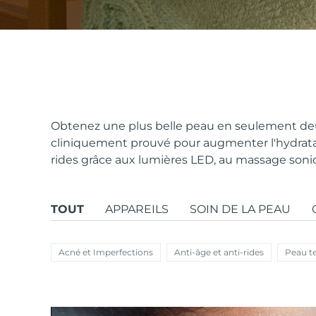
issa™ Teeth Whitening Set
FAQ™ Dual LED Panel
Obtenez une plus belle peau en seulement deu
cliniquement prouvé pour augmenter l'hydratat
rides grâce aux lumières LED, au massage sonique
POPULAIRE
TOUT
APPAREILS
SOIN DE LA PEAU
Offres spéciales
Bestsellers
Acné et Imperfections
Anti-âge et anti-rides
Peau t