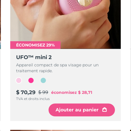
ÉCONOMISEZ 29%
UFO™ mini 2
Appareil compact de spa visage pour un
traitement rapide.
$ 70,29
$ 99
économisez
$ 28,71
TVA et droits inclus
Ajouter au panier