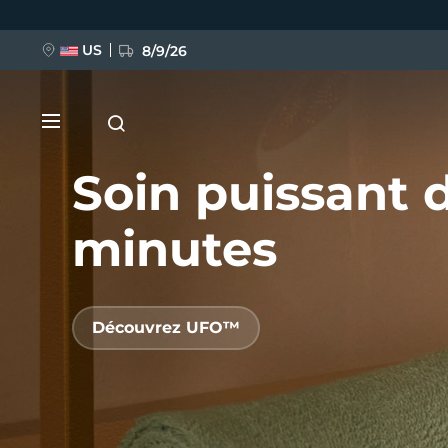
Aller
au
contenu
principal
US
8/9/26
Soin puissant 
minutes
NOUVEAU
Découvrez UFO™
BREAKING NEWS
FAQ™ Pure Beauty-Tech Elixir