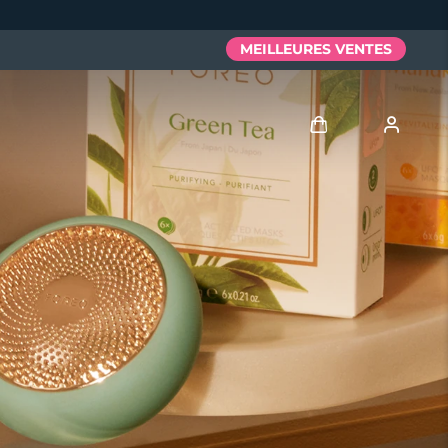
MEILLEURES VENTES
Se connecter
Profil de l'utilisateur
Mes appareils
Mes commandes
Mes adresses
Mes abonnements