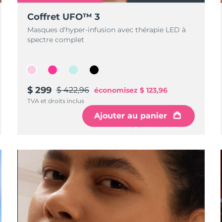
Coffret UFO™ 3
Masques d'hyper-infusion avec thérapie LED à
spectre complet
$ 299
$ 422,96
économisez
$ 123,96
TVA et droits inclus
Ajouter au panier