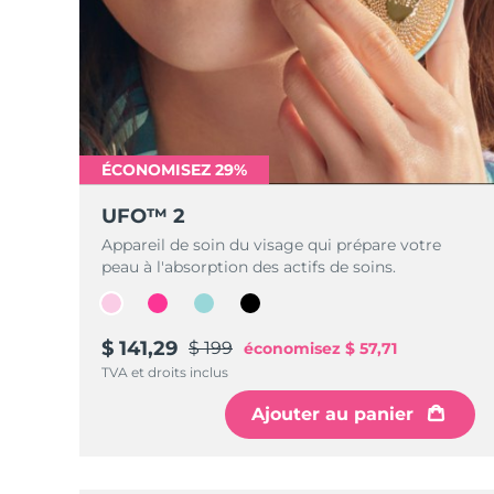
ÉCONOMISEZ 29%
UFO™ 2
Appareil de soin du visage qui prépare votre
peau à l'absorption des actifs de soins.
$ 141,29
$ 199
économisez
$ 57,71
TVA et droits inclus
Ajouter au panier