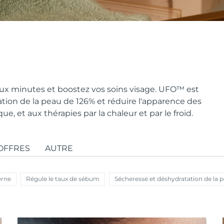
x minutes et boostez vos soins visage. UFO
™
est
ion de la peau de 126% et réduire l'apparence des
, et aux thérapies par la chaleur et par le froid.
OFFRES
AUTRE
erne
Régule le taux de sébum
Sécheresse et déshydratation de la 