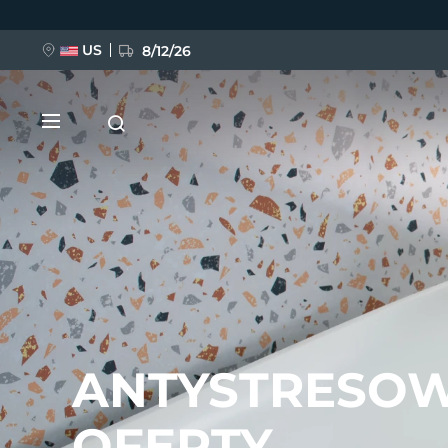
Przejdź
do
treści
US
8/12/26
NOWOŚĆ
BREAKING NEWS
ANTYSTRESO
FAQ™ Pure Beauty-Tech Elixir
OFERTY