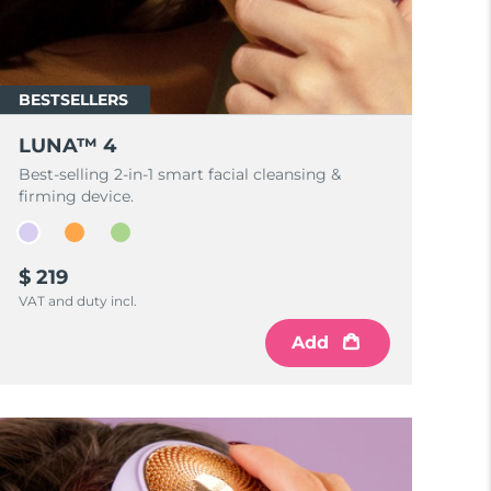
BESTSELLERS
LUNA™ 4
Best-selling 2-in-1 smart facial cleansing &
firming device.
$ 219
VAT and duty incl.
Add