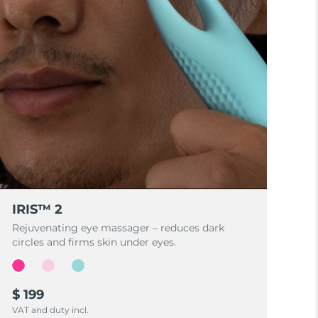
IRIS™ 2
Rejuvenating eye massager – reduces dark
circles and firms skin under eyes.
$ 199
VAT and duty incl.