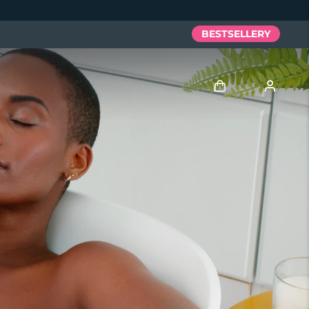
BESTSELLERY
Zaloguj
Profil użytkownika
Moje urządzenia
Moje zamówienia
Moje adresy
Moje subskrypcje