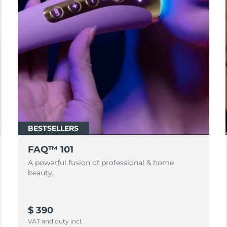
BESTSELLERS
FAQ™ 101
A powerful fusion of professional & home
beauty.
$ 390
VAT and duty incl.