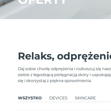
issa™ Teeth Whitening Set
FAQ™ Dual LED Panel
Relaks, odprężeni
POPULARNY
Daj sobie chwilę odprężenia i rozkoszuj się n
siebie z łagodzącą pielęgnacją skóry i uspokaj
się i skorzystaj z piękna spowolnienia.
Specjalne oferty
Bestsellery
WSZYSTKO
DEVICES
SKINCARE