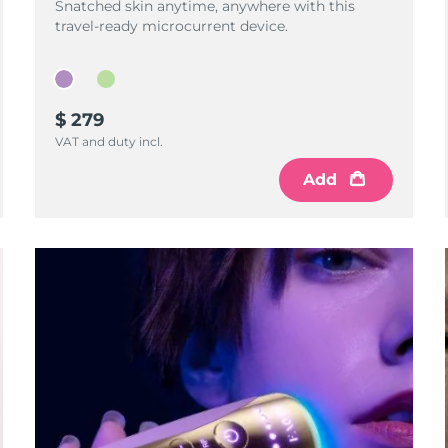
Snatched skin anytime, anywhere with this
travel-ready microcurrent device.
$ 279
VAT and duty incl.
Add