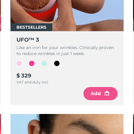
BESTSELLERS
UFO™ 3
Like an iron for your wrinkles. Clinically proven
to reduce wrinkles in just 1 week.
$ 329
VAT and duty incl.
Add