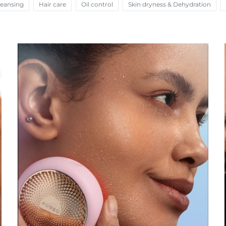
leansing
Hair care
Oil control
Skin dryness & Dehydration