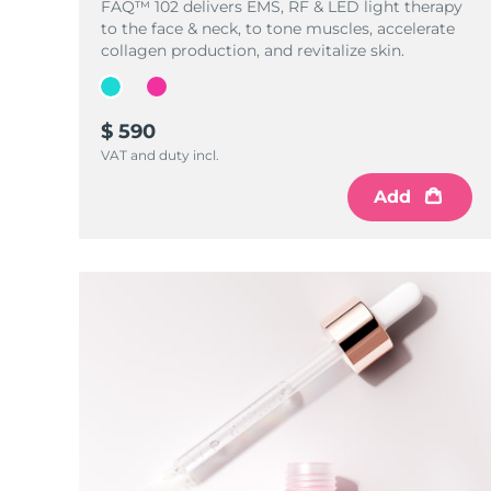
Urządzenia ESPADA™
Urządzenia do pielęgnacji oczu
FAQ™ 102 delivers EMS, RF & LED light therapy
LUNA™ Dual-Peptide Scalp
Pielęgnacja skóry KIWI™
to the face & neck, to tone muscles, accelerate
All acne treatment devices
All revitalizing eye massagers
Serum
issa™ Teeth Whitening Gel
collagen production, and revitalize skin.
Advanced pore care essentials
For healthy hair
18% PAP
Kosmetyki
Mężczyźni
$ 590
VAT and duty incl.
Add
Kupuj
FOREO APP
O NAS