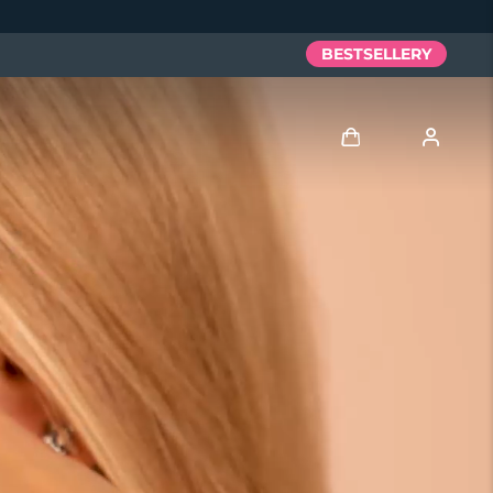
BESTSELLERY
Zaloguj
Profil użytkownika
Moje urządzenia
Moje zamówienia
Moje adresy
Moje subskrypcje