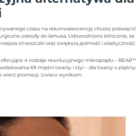
i
i ukrywanego czasu na rekonwalescencję chcesz poświęcić
hirurgiczne odeszły do lamusa. Udowodniono klinicznie, 
niejsza zmarszczki oraz zwiększa jędrność i elastycznoś
 oferujące 4 rodzaje rewolucyjnego mikroprądu – BEAR™
delowania 69 mięśni twarzy i szyi – dla twarzy o piękn
ie wierz promocji. Uwierz wynikom.