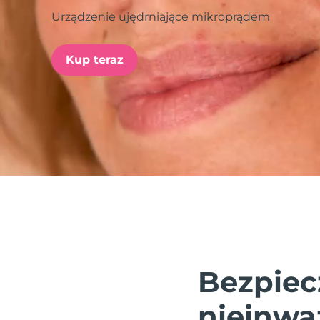
Urządzenie ujędrniające mikroprądem
issa™ Teeth Whitening Set
Kup teraz
FAQ™ Dual LED Panel
POPULARNY
Specjalne oferty
Bestsellery
Bezpiec
nieinwa