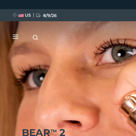
Przejdź
do
treści
US
8/9/26
NOWOŚĆ
BREAKING NEWS
FAQ™ Pure Beauty-Tech Elixir
BEAR
2
TM