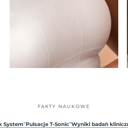
FAKTY NAUKOWE
ck System
Pulsacje T-Sonic
Wyniki badań klinicz
TM
TM