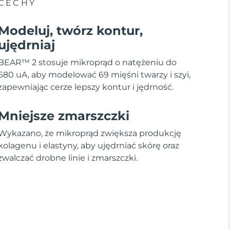
CECHY
Modeluj, twórz kontur,
ujędrniaj
BEAR™ 2 stosuje mikroprąd o natężeniu do
680 uA, aby modelować 69 mięśni twarzy i szyi,
zapewniając cerze lepszy kontur i jędrność.
Mniejsze zmarszczki
Wykazano, że mikroprąd zwiększa produkcję
kolagenu i elastyny, aby ujędrniać skórę oraz
zwalczać drobne linie i zmarszczki.