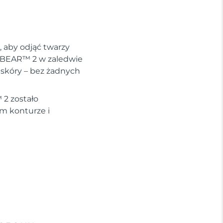
, aby odjąć twarzy
że BEAR™ 2 w zaledwie
ć skóry – bez żadnych
 2 zostało
ym konturze i