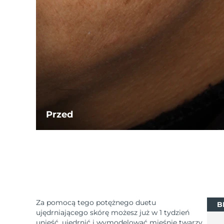
Przed
Za pomocą tego potężnego duetu
B
ujędrniającego skórę możesz już w 1 tydzień
unieść, ujędrnić i wymodelować mięśnie twarzy