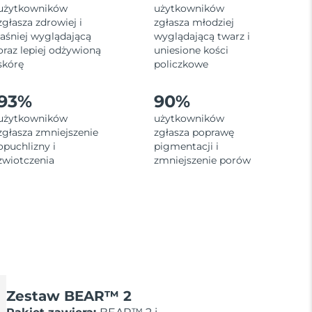
użytkowników
użytkowników
zgłasza zdrowiej i
zgłasza młodziej
jaśniej wyglądającą
wyglądającą twarz i
oraz lepiej odżywioną
uniesione kości
skórę
policzkowe
93%
90%
użytkowników
użytkowników
zgłasza zmniejszenie
zgłasza poprawę
opuchlizny i
pigmentacji i
zwiotczenia
zmniejszenie porów
Zestaw BEAR™ 2