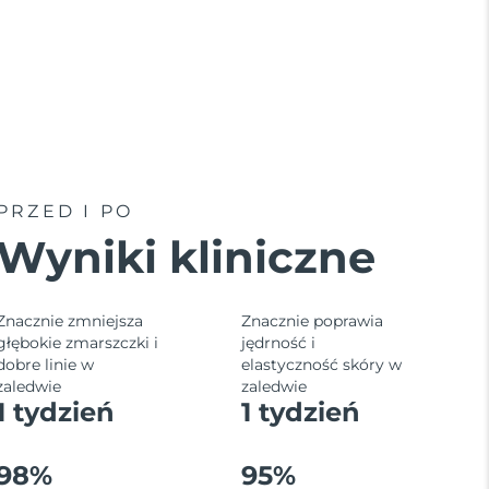
PRZED I PO
Wyniki kliniczne
Znacznie zmniejsza
Znacznie poprawia
głębokie zmarszczki i
jędrność i
dobre linie w
elastyczność skóry w
zaledwie
zaledwie
1 tydzień
1 tydzień
98%
95%