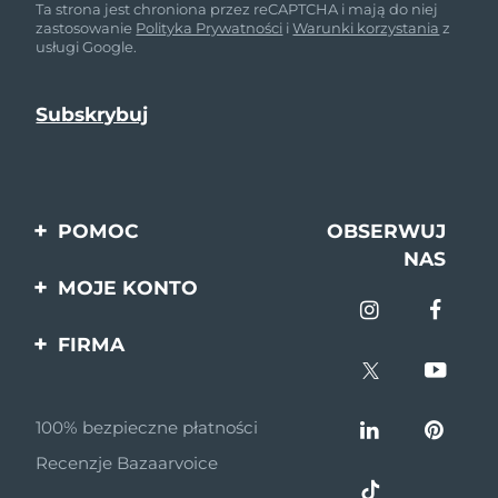
Ta strona jest chroniona przez reCAPTCHA i mają do niej
zastosowanie
Polityka Prywatności
i
Warunki korzystania
z
usługi Google.
POMOC
OBSERWUJ
NAS
Kontakt
MOJE KONTO
Zamówienia & Wysyłka
Rejestracja produktu
FIRMA
Gwarancja & Zwroty
Pomoc
O nas
Pytania i odpowiedzi
100% bezpieczne płatności
Program partnerski
Informacje o baterii
Recenzje Bazaarvoice
Wiadomości
partnerskie