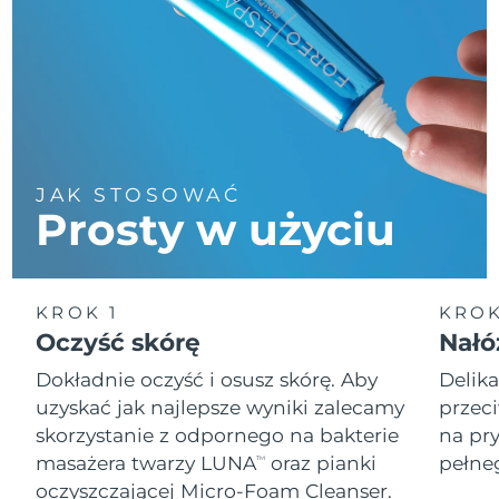
JAK STOSOWAĆ
Prosty w użyciu
KROK 1
KROK
Oczyść skórę
Nałó
Dokładnie oczyść i osusz skórę. Aby
Delika
uzyskać jak najlepsze wyniki zalecamy
przec
skorzystanie z odpornego na bakterie
na pr
masażera twarzy LUNA
oraz pianki
pełne
TM
oczyszczającej Micro-Foam Cleanser.