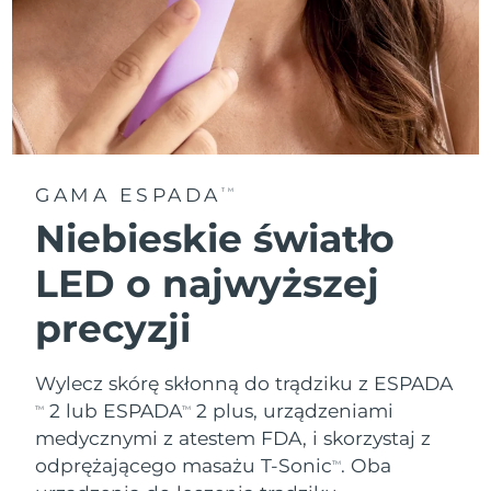
GAMA ESPADA
TM
Niebieskie światło
LED o najwyższej
precyzji
Wylecz skórę skłonną do trądziku z ESPADA
2 lub ESPADA
2 plus, urządzeniami
TM
TM
medycznymi z atestem FDA, i skorzystaj z
odprężającego masażu T-Sonic
. Oba
TM