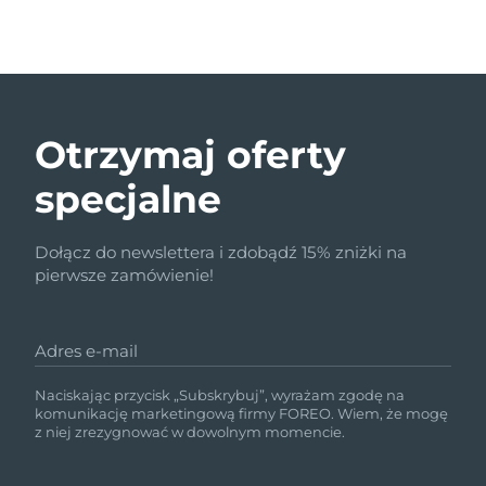
Otrzymaj oferty
specjalne
Dołącz do newslettera i zdobądź 15% zniżki na
pierwsze zamówienie!
Adres e-mail
Naciskając przycisk „Subskrybuj”, wyrażam zgodę na
komunikację marketingową firmy FOREO. Wiem, że mogę
z niej zrezygnować w dowolnym momencie.