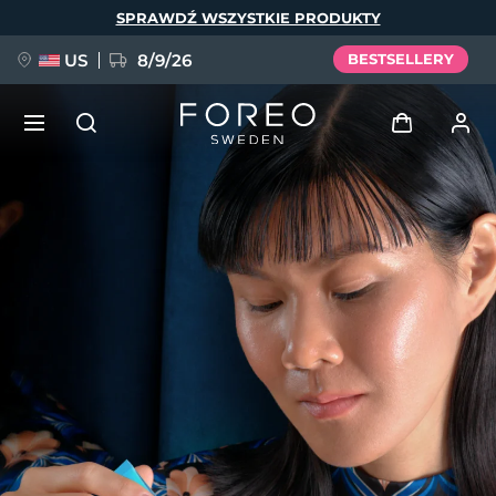
Przejdź
SPRAWDŹ WSZYSTKIE PRODUKTY
do
treści
US
8/9/26
BESTSELLERY
NOWOŚĆ
Zaloguj
Język
BREAKING NEWS
Profil użytkownika
English
Deutsch
Español
Moje urządzenia
FAQ™ Pure Beauty-Tech Elixir
Français
Italiano
Português
Moje zamówienia
Polski
Svenska
Русский
Türkçe
简体中文
繁體中文
Moje adresy
issa™ Teeth Whitening Set
Moje subskrypcje