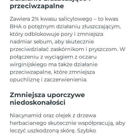
Oczekiwany czas dostawy
przeciwzapalne
Liban
8/9/26
Zawiera 2% kwasu salicylowego – to kwas
Oczekiwany czas dostawy
Litwa
BHA o potężnym działaniu złuszczającym,
8/8/26
który odblokowuje pory i zmniejsza
Oczekiwany czas dostawy
nadmiar sebum, aby skutecznie
Luksemburg
8/8/26
przeciwdziałać zaskórnikom i pryszczom. W
połączeniu z wyciągiem z oczaru
Oczekiwany czas dostawy
SRA Makau (Chiny)
8/10/26
wirginijskiego ma także działanie
przeciwzapalne, które zmniejsza
Oczekiwany czas dostawy
Malezja
opuchliznę i zaczerwienienia.
8/11/26
Zmniejsza uporczywe
Oczekiwany czas dostawy
Malta
8/8/26
niedoskonałości
Oczekiwany czas dostawy
Meksyk
Niacynamid oraz olejek z drzewa
8/12/26
herbacianego skutecznie współpracują, aby
leczyć uszkodzoną skórę. Szybko
Oczekiwany czas dostawy
Monako
8/9/26