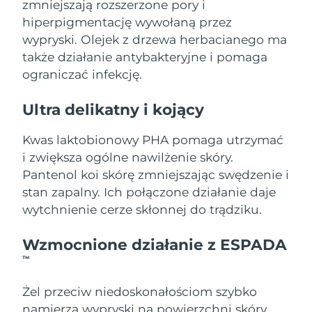
zmniejszają rozszerzone pory i
hiperpigmentację wywołaną przez
Oczekiwany czas dostawy
Holandia
wypryski. Olejek z drzewa herbacianego ma
8/8/26
także działanie antybakteryjne i pomaga
Oczekiwany czas dostawy
ograniczać infekcję.
Nowa Zelandia
8/8/26
Ultra delikatny i kojący
Oczekiwany czas dostawy
Norwegia
8/8/26
Kwas laktobionowy PHA pomaga utrzymać
Oczekiwany czas dostawy
i zwiększa ogólne nawilżenie skóry.
Oman
8/11/26
Pantenol koi skórę zmniejszając swędzenie i
stan zapalny. Ich połączone działanie daje
Oczekiwany czas dostawy
Filipiny
8/11/26
wytchnienie cerze skłonnej do trądziku.
Oczekiwany czas dostawy
Wzmocnione działanie z ESPADA
Polska
8/9/26
TM
Oczekiwany czas dostawy
Portugalia
Żel przeciw niedoskonałościom szybko
8/8/26
namierza wypryski na powierzchni skóry.