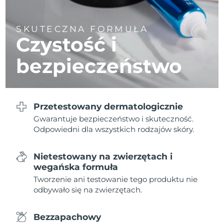
8/8/26
Oczekiwany czas dostawy
Słowenia
SKUTECZNA FORMUŁA
8/8/26
Czystość i
Republika
Oczekiwany czas dostawy
bezpieczeństwo
Południowej Afryki
8/16/26
Oczekiwany czas dostawy
Korea Południowa
8/10/26
Przetestowany dermatologicznie
Oczekiwany czas dostawy
Gwarantuje bezpieczeństwo i skuteczność.
Hiszpania
8/8/26
Odpowiedni dla wszystkich rodzajów skóry.
Oczekiwany czas dostawy
Szwecja
8/8/26
Nietestowany na zwierzętach i
wegańska formuła
Oczekiwany czas dostawy
Tworzenie ani testowanie tego produktu nie
Szwajcaria
8/8/26
odbywało się na zwierzętach.
Oczekiwany czas dostawy
Tajwan
8/13/26
Bezzapachowy