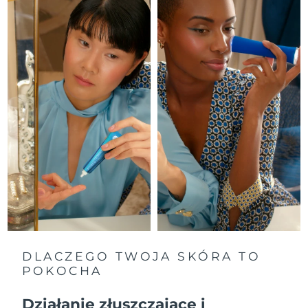
Oczekiwany czas dostawy
Izrael
8/12/26
Oczekiwany czas dostawy
Włochy
8/8/26
Oczekiwany czas dostawy
Japonia
8/11/26
Oczekiwany czas dostawy
Jersey
8/13/26
Oczekiwany czas dostawy
Kazachstan
8/10/26
Oczekiwany czas dostawy
Kuwejt
8/8/26
DLACZEGO TWOJA SKÓRA TO
POKOCHA
Oczekiwany czas dostawy
Łotwa
8/8/26
Działanie złuszczające i