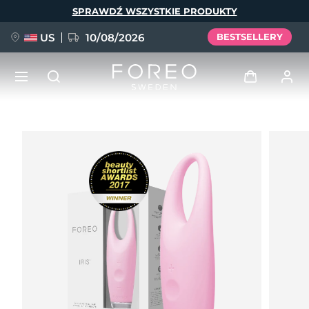
Przejdź
SPRAWDŹ WSZYSTKIE PRODUKTY
do
treści
US
10/08/2026
BESTSELLERY
NOWOŚĆ
Zaloguj
Język
BREAKING NEWS
Profil użytkownika
English
Deutsch
Español
Moje urządzenia
FAQ™ Pure Beauty-Tech Elixir
Français
Italiano
Português
Moje zamówienia
Polski
Svenska
Русский
Türkçe
简体中文
繁體中文
Moje adresy
issa™ Teeth Whitening Set
Moje subskrypcje