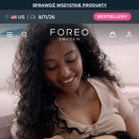
Przejdź
SPRAWDŹ WSZYSTKIE PRODUKTY
do
treści
US
8/11/26
BESTSELLERY
NOWOŚĆ
Zaloguj
Język
BREAKING NEWS
Profil użytkownika
English
Deutsch
Español
Moje urządzenia
FAQ™ Pure Beauty-Tech Elixir
Français
Italiano
Português
Moje zamówienia
Polski
Svenska
Русский
Türkçe
简体中文
繁體中文
Moje adresy
issa™ Teeth Whitening Set
Moje subskrypcje