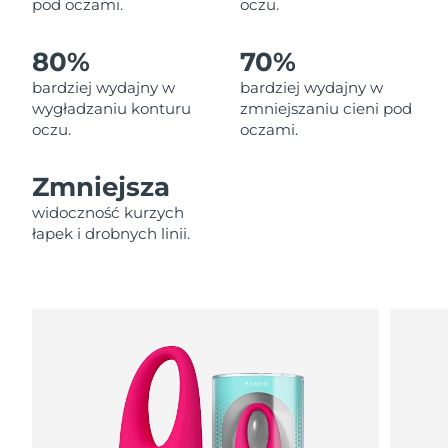
pod oczami.
oczu.
Oczekiwany czas dostawy
Liban
8/11/26
80%
70%
Oczekiwany czas dostawy
Litwa
8/10/26
bardziej wydajny w
bardziej wydajny w
wygładzaniu konturu
zmniejszaniu cieni pod
oczu.
oczami.
Oczekiwany czas dostawy
Luksemburg
8/10/26
Zmniejsza
Oczekiwany czas dostawy
SRA Makau (Chiny)
8/12/26
widoczność kurzych
łapek i drobnych linii.
Oczekiwany czas dostawy
Malezja
8/13/26
Oczekiwany czas dostawy
Malta
8/10/26
Oczekiwany czas dostawy
Meksyk
8/14/26
Oczekiwany czas dostawy
Monako
8/11/26