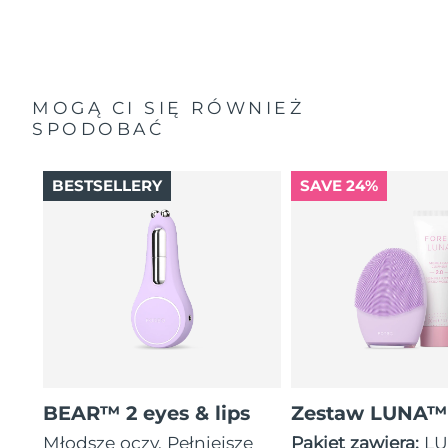
MOGĄ CI SIĘ RÓWNIEŻ
SPODOBAĆ
BESTSELLERY
SAVE 24%
BEAR™ 2 eyes & lips
Zestaw LUNA™
Młodsze oczy. Pełniejsze
Pakiet zawiera:
LU