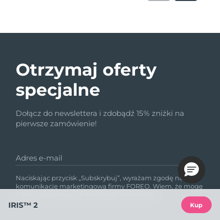
Otrzymaj oferty
specjalne
Dołącz do newslettera i zdobądź 15% zniżki na
pierwsze zamówienie!
Adres e-mail
Naciskając przycisk „Subskrybuj”, wyrażam zgodę na
komunikację marketingową firmy FOREO. Wiem, że mogę
z niej zrezygnować w dowolnym momencie.
IRIS™ 2
Kup