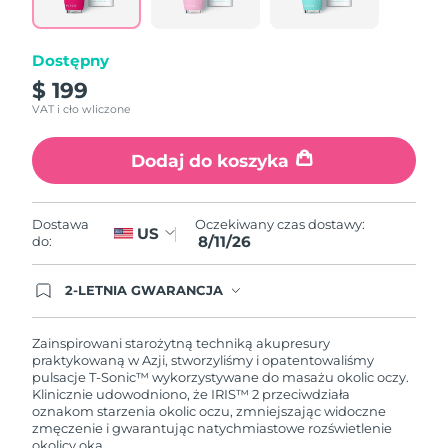
link.
Oczekiwany czas dostawy
Portoryko
8/12/26
Dostępny
Oczekiwany czas dostawy
Katar
$ 199
8/11/26
VAT i cło wliczone
Oczekiwany czas dostawy
Reunion
8/15/26
Dodaj do koszyka
Oczekiwany czas dostawy
Rumunia
8/10/26
Oczekiwany czas dostawy:
Dostawa
US
8/11/26
do:
Oczekiwany czas dostawy
Rosja
8/18/26
2-LETNIA GWARANCJA
Dzisiejsze zamówienie uprawnia do korzystania z
Oczekiwany czas dostawy
Arabia Saudyjska
pełnej gwarancji FOREO. Oznacza to, że w
8/11/26
przypadku wystąpienia problemów w ciągu 2 lat
Zainspirowani starożytną techniką akupresury
od zakupu, FOREO bezpłatnie wymieni produkt.
praktykowaną w Azji, stworzyliśmy i opatentowaliśmy
Oczekiwany czas dostawy
pulsacje T-Sonic™ wykorzystywane do masażu okolic oczy.
Singapur
8/12/26
Klinicznie udowodniono, że IRIS™ 2 przeciwdziała
oznakom starzenia okolic oczu, zmniejszając widoczne
zmęczenie i gwarantując natychmiastowe rozświetlenie
Oczekiwany czas dostawy
Słowacja
okolicy oka.