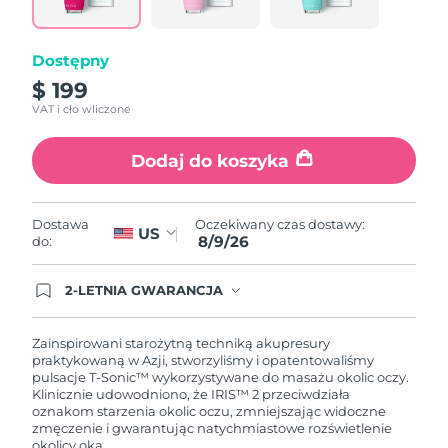
link.
Oczekiwany czas dostawy
Portoryko
8/10/26
Dostępny
Oczekiwany czas dostawy
Katar
$ 199
8/9/26
VAT i cło wliczone
Oczekiwany czas dostawy
Reunion
8/13/26
Dodaj do koszyka
Oczekiwany czas dostawy
Rumunia
8/8/26
Oczekiwany czas dostawy:
Dostawa
US
8/9/26
do:
Oczekiwany czas dostawy
Rosja
8/16/26
2-LETNIA GWARANCJA
Dzisiejsze zamówienie uprawnia do korzystania z
Oczekiwany czas dostawy
Arabia Saudyjska
pełnej gwarancji FOREO. Oznacza to, że w
8/9/26
przypadku wystąpienia problemów w ciągu 2 lat
Zainspirowani starożytną techniką akupresury
od zakupu, FOREO bezpłatnie wymieni produkt.
praktykowaną w Azji, stworzyliśmy i opatentowaliśmy
Oczekiwany czas dostawy
pulsacje T-Sonic™ wykorzystywane do masażu okolic oczy.
Singapur
8/10/26
Klinicznie udowodniono, że IRIS™ 2 przeciwdziała
oznakom starzenia okolic oczu, zmniejszając widoczne
zmęczenie i gwarantując natychmiastowe rozświetlenie
Oczekiwany czas dostawy
Słowacja
okolicy oka.