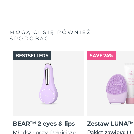
MOGĄ CI SIĘ RÓWNIEŻ
SPODOBAĆ
BESTSELLERY
SAVE 24%
BEAR™ 2 eyes & lips
Zestaw LUNA™
Młodsze oczy. Pełniejsze
Pakiet zawiera:
LU