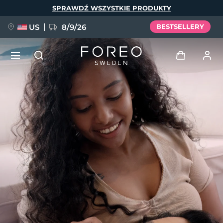
Przejdź
SPRAWDŹ WSZYSTKIE PRODUKTY
do
treści
US
8/9/26
BESTSELLERY
NOWOŚĆ
Zaloguj
Język
BREAKING NEWS
Profil użytkownika
English
Deutsch
Español
Moje urządzenia
FAQ™ Pure Beauty-Tech Elixir
Français
Italiano
Português
Moje zamówienia
Polski
Svenska
Русский
Türkçe
简体中文
繁體中文
Moje adresy
issa™ Teeth Whitening Set
Moje subskrypcje