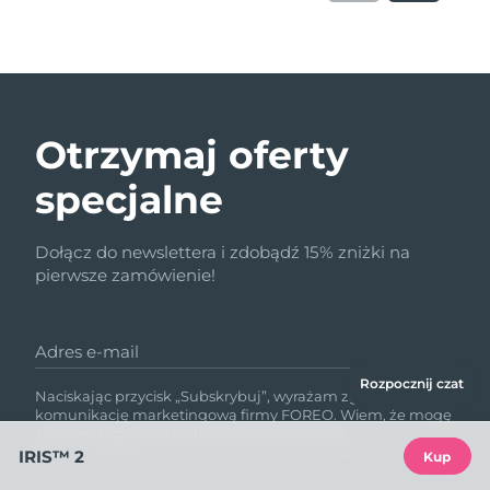
Otrzymaj oferty
specjalne
Dołącz do newslettera i zdobądź 15% zniżki na
pierwsze zamówienie!
Adres e-mail
Rozpocznij czat
Naciskając przycisk „Subskrybuj”, wyrażam zgodę na
komunikację marketingową firmy FOREO. Wiem, że mogę
z niej zrezygnować w dowolnym momencie.
IRIS™ 2
Kup