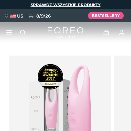
Przejdź
SPRAWDŹ WSZYSTKIE PRODUKTY
do
treści
US
8/9/26
BESTSELLERY
NOWOŚĆ
Zaloguj
Język
BREAKING NEWS
Profil użytkownika
English
Deutsch
Español
Moje urządzenia
FAQ™ Pure Beauty-Tech Elixir
Français
Italiano
Português
Moje zamówienia
Polski
Svenska
Русский
Türkçe
简体中文
繁體中文
Moje adresy
issa™ Teeth Whitening Set
Moje subskrypcje