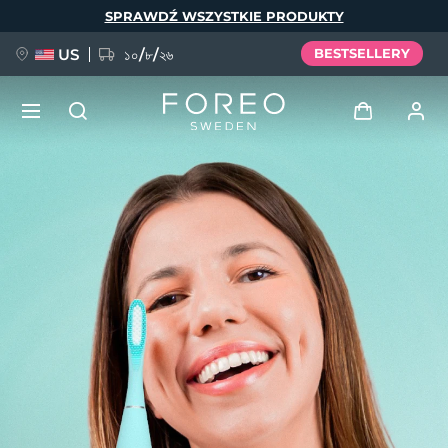
Przejdź
SPRAWDŹ WSZYSTKIE PRODUKTY
do
treści
US
১০/৮/২৬
BESTSELLERY
NOWOŚĆ
Zaloguj
Język
BREAKING NEWS
Profil użytkownika
English
Deutsch
Español
Moje urządzenia
FAQ™ Pure Beauty-Tech Elixir
Français
Italiano
Português
Moje zamówienia
Polski
Svenska
Русский
Türkçe
简体中文
繁體中文
Moje adresy
issa™ Teeth Whitening Set
Moje subskrypcje