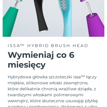
ISSA™ HYBRID BRUSH HEAD
Wymieniaj co 6
miesięcy
Hybrydowa główka szczoteczki issa™ łączy
miękkie, silikonowe włoski zewnętrzne,
które delikatnie chronią wrażliwe dziąsła, z
twardszymi włoskami polimerowymi
wewnątrz, które skutecznie usuwająi płytkę
nazębną i przebarwienia. Wykonana z ultra-