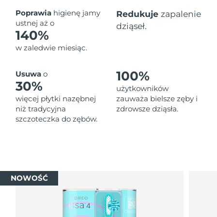
Oczekiwany czas dostawy
Poprawia
higienę jamy
Redukuje
zapalenie
Tajlandia
১৩/৮/২৬
ustnej aż o
dziąseł.
140%
Oczekiwany czas dostawy
Turcja
w zaledwie miesiąc.
১০/৮/২৬
Zjednoczone Emiraty
Oczekiwany czas dostawy
100%
Usuwa
o
Arabskie
১০/৮/২৬
30%
użytkowników
więcej płytki nazębnej
zauważa bielsze zęby i
Oczekiwany czas dostawy
Wielka Brytania
niż tradycyjna
zdrowsze dziąsła.
৯/৮/২৬
szczoteczka do zębów.
Oczekiwany czas dostawy
Stany Zjednoczone
১০/৮/২৬
Oczekiwany czas dostawy
Uzbekistan
১৪/৮/২৬
NOWOŚĆ
Oczekiwany czas dostawy
Wietnam
১৫/৮/২৬