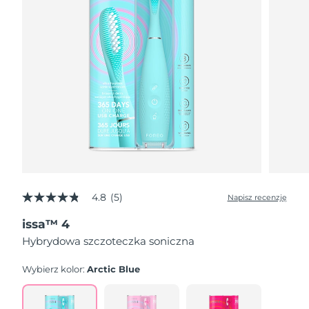
4.8
(5)
Napisz recenzję
4.8
z
issa™ 4
5
gwiazdek,
Hybrydowa szczoteczka soniczna
średnia
wartość
oceny.
Wybierz kolor:
Arctic Blue
Read
5
Reviews.