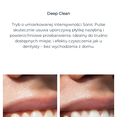
Oczekiwany czas dostawy
Portoryko
১১/৮/২৬
Deep Clean
Oczekiwany czas dostawy
Katar
১০/৮/২৬
Tryb o umiarkowanej intensywności Sonic Pulse
skutecznie usuwa uporczywą płytkę nazębną i
Oczekiwany czas dostawy
powierzchniowe przebarwienia. Idealny do trudno
Reunion
১৪/৮/২৬
dostępnych miejsc i efektu czyszczenia jak u
dentysty – bez wychodzenia z domu.
Oczekiwany czas dostawy
Rumunia
৯/৮/২৬
Oczekiwany czas dostawy
Rosja
১৭/৮/২৬
Oczekiwany czas dostawy
Arabia Saudyjska
১০/৮/২৬
Oczekiwany czas dostawy
Singapur
১১/৮/২৬
Oczekiwany czas dostawy
Słowacja