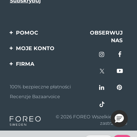
POMOC
OBSERWUJ
NAS
Kontakt
MOJE KONTO
Zamówienia & Wysyłka
Rejestracja produktu
FIRMA
Gwarancja & Zwroty
Pomoc
O nas
Pytania i odpowiedzi
100% bezpieczne płatności
Program partnerski
Informacje o baterii
Recenzje Bazaarvoice
Wiadomości
partnerskie
© 2026 FOREO Wszelkie prawa
MYSA
zastrzeżone
Dystrybutorzy