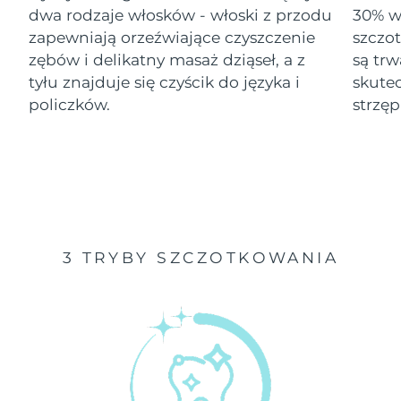
dwa rodzaje włosków - włoski z przodu
30% wi
Oczekiwany czas dostawy
zapewniają orzeźwiające czyszczenie
szczo
Izrael
১৩/৮/২৬
zębów i delikatny masaż dziąseł, a z
są tr
tyłu znajduje się czyścik do języka i
skute
Oczekiwany czas dostawy
Włochy
৯/৮/২৬
policzków.
strzęp
Oczekiwany czas dostawy
Japonia
১২/৮/২৬
Oczekiwany czas dostawy
Jersey
১৪/৮/২৬
Oczekiwany czas dostawy
Kazachstan
3 TRYBY SZCZOTKOWANIA
১১/৮/২৬
Oczekiwany czas dostawy
Kuwejt
৯/৮/২৬
Oczekiwany czas dostawy
Łotwa
৯/৮/২৬