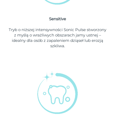
Oczekiwany czas dostawy
Holandia
৯/৮/২৬
Sensitive
Oczekiwany czas dostawy
Nowa Zelandia
Tryb o niższej intensywności Sonic Pulse stworzony
৯/৮/২৬
z myślą o wrażliwych obszarach jamy ustnej –
idealny dla osób z zapaleniem dziąseł lub erozją
Oczekiwany czas dostawy
Norwegia
szkliwa.
৯/৮/২৬
Oczekiwany czas dostawy
Oman
১২/৮/২৬
Oczekiwany czas dostawy
Filipiny
১২/৮/২৬
Oczekiwany czas dostawy
Polska
১০/৮/২৬
Oczekiwany czas dostawy
Portugalia
৯/৮/২৬