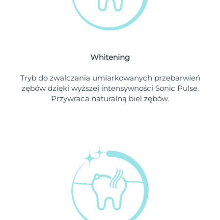
Oczekiwany czas dostawy
Liban
১০/৮/২৬
Oczekiwany czas dostawy
Litwa
৯/৮/২৬
Whitening
Oczekiwany czas dostawy
Luksemburg
৯/৮/২৬
Tryb do zwalczania umiarkowanych przebarwień
zębów dzięki wyższej intensywności Sonic Pulse.
Oczekiwany czas dostawy
SRA Makau (Chiny)
Przywraca naturalną biel zębów.
১১/৮/২৬
Oczekiwany czas dostawy
Malezja
১২/৮/২৬
Oczekiwany czas dostawy
Malta
৯/৮/২৬
Oczekiwany czas dostawy
Meksyk
১৩/৮/২৬
Oczekiwany czas dostawy
Monako
১০/৮/২৬