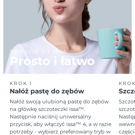
SPOSÓB UŻYCIA
Prosto i łatwo
KROK 1
KROK
Nałóż pastę do zębów
Szcz
Nałóż swoją ulubioną pastę do zębów
Szczot
na główkę szczoteczki issa™.
szczot
Następnie naciśnij uniwersalny
Następ
przycisk, aby włączyć issa™ 4, a w razie
wewnę
potrzeby - wybierz preferowany tryb w
części