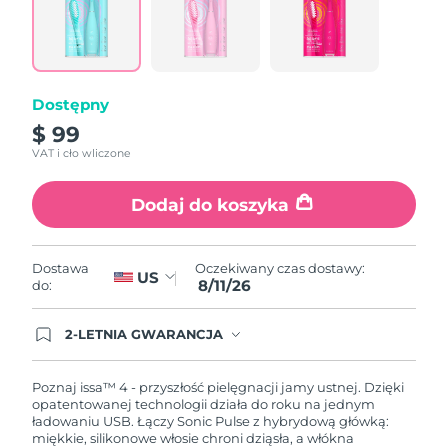
Łącze
do
tej
samej
strony.
Dostępny
$ 99
VAT i cło wliczone
Dodaj do koszyka
Oczekiwany czas dostawy:
Dostawa
US
8/11/26
do:
2-LETNIA GWARANCJA
Dzisiejsze zamówienie uprawnia do korzystania z
pełnej gwarancji FOREO. Oznacza to, że w
przypadku wystąpienia problemów w ciągu 2 lat
Poznaj issa™ 4 - przyszłość pielęgnacji jamy ustnej. Dzięki
od zakupu, FOREO bezpłatnie wymieni produkt.
opatentowanej technologii działa do roku na jednym
ładowaniu USB. Łączy Sonic Pulse z hybrydową główką:
miękkie, silikonowe włosie chroni dziąsła, a włókna