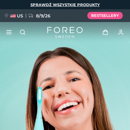
Przejdź
SPRAWDŹ WSZYSTKIE PRODUKTY
do
treści
US
8/9/26
BESTSELLERY
NOWOŚĆ
Zaloguj
Język
BREAKING NEWS
Profil użytkownika
English
Deutsch
Español
Moje urządzenia
FAQ™ Pure Beauty-Tech Elixir
Français
Italiano
Português
Moje zamówienia
Polski
Svenska
Русский
Türkçe
简体中文
繁體中文
Moje adresy
issa™ Teeth Whitening Set
Moje subskrypcje