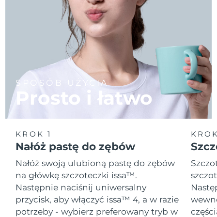
SPOSÓB UŻYCIA
Prosto i łatwo
KROK 1
KROK
Nałóż pastę do zębów
Szcz
Nałóż swoją ulubioną pastę do zębów
Szczot
na główkę szczoteczki issa™.
szczot
Następnie naciśnij uniwersalny
Następ
przycisk, aby włączyć issa™ 4, a w razie
wewnę
potrzeby - wybierz preferowany tryb w
części