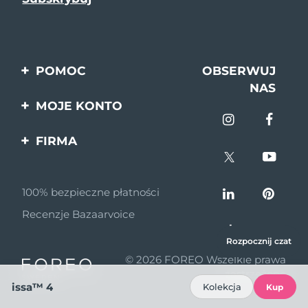
POMOC
OBSERWUJ
NAS
Kontakt
MOJE KONTO
Zamówienia & Wysyłka
Rejestracja produktu
FIRMA
Gwarancja & Zwroty
Pomoc
O nas
Pytania i odpowiedzi
100% bezpieczne płatności
Program partnerski
Informacje o baterii
Recenzje Bazaarvoice
Wiadomości
partnerskie
Rozpocznij czat
© 2026 FOREO Wszelkie prawa
MYSA
zastrzeżone
issa™ 4
Kolekcja
Dystrybutorzy
Kup