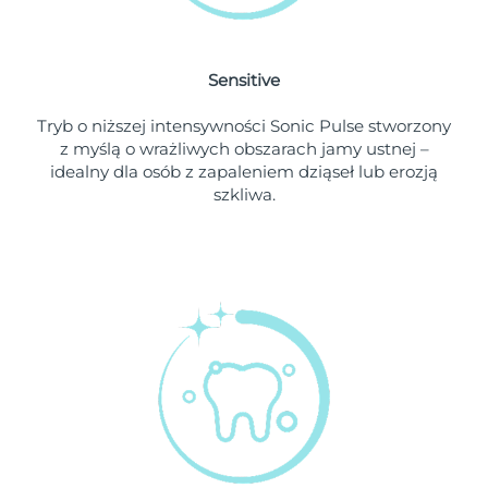
Oczekiwany czas dostawy
Holandia
8/8/26
Sensitive
Oczekiwany czas dostawy
Nowa Zelandia
Tryb o niższej intensywności Sonic Pulse stworzony
8/8/26
z myślą o wrażliwych obszarach jamy ustnej –
idealny dla osób z zapaleniem dziąseł lub erozją
Oczekiwany czas dostawy
Norwegia
szkliwa.
8/8/26
Oczekiwany czas dostawy
Oman
8/11/26
Oczekiwany czas dostawy
Filipiny
8/11/26
Oczekiwany czas dostawy
Polska
8/9/26
Oczekiwany czas dostawy
Portugalia
8/8/26