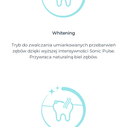
Oczekiwany czas dostawy
Liban
8/9/26
Oczekiwany czas dostawy
Litwa
8/8/26
Whitening
Oczekiwany czas dostawy
Luksemburg
8/8/26
Tryb do zwalczania umiarkowanych przebarwień
zębów dzięki wyższej intensywności Sonic Pulse.
Oczekiwany czas dostawy
SRA Makau (Chiny)
Przywraca naturalną biel zębów.
8/10/26
Oczekiwany czas dostawy
Malezja
8/11/26
Oczekiwany czas dostawy
Malta
8/8/26
Oczekiwany czas dostawy
Meksyk
8/12/26
Oczekiwany czas dostawy
Monako
8/9/26