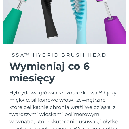
ISSA™ HYBRID BRUSH HEAD
Wymieniaj co 6
miesięcy
Hybrydowa główka szczoteczki issa™ łączy
miękkie, silikonowe włoski zewnętrzne,
które delikatnie chronią wrażliwe dziąsła, z
twardszymi włoskami polimerowymi
wewnątrz, które skutecznie usuwająi płytkę
nazębną i przebarwienia. Wykonana z ultra-