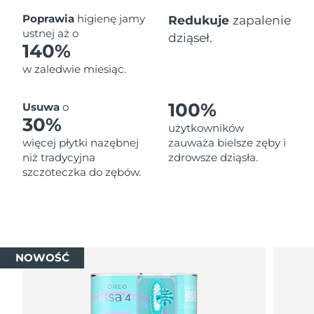
Oczekiwany czas dostawy
Poprawia
higienę jamy
Redukuje
zapalenie
Tajlandia
8/12/26
ustnej aż o
dziąseł.
140%
Oczekiwany czas dostawy
Turcja
w zaledwie miesiąc.
8/9/26
Zjednoczone Emiraty
Oczekiwany czas dostawy
100%
Usuwa
o
Arabskie
8/9/26
30%
użytkowników
więcej płytki nazębnej
zauważa bielsze zęby i
Oczekiwany czas dostawy
Wielka Brytania
niż tradycyjna
zdrowsze dziąsła.
8/8/26
szczoteczka do zębów.
Oczekiwany czas dostawy
Stany Zjednoczone
8/9/26
Oczekiwany czas dostawy
Uzbekistan
8/13/26
NOWOŚĆ
Oczekiwany czas dostawy
Wietnam
8/14/26