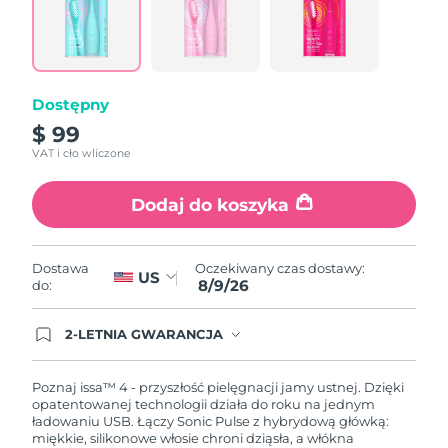
Reviews.
Same
page
link.
Dostępny
$ 99
VAT i cło wliczone
Dodaj do koszyka
Oczekiwany czas dostawy:
Dostawa
US
8/9/26
do:
2-LETNIA GWARANCJA
Dzisiejsze zamówienie uprawnia do korzystania z
pełnej gwarancji FOREO. Oznacza to, że w
przypadku wystąpienia problemów w ciągu 2 lat
Poznaj issa™ 4 - przyszłość pielęgnacji jamy ustnej. Dzięki
od zakupu, FOREO bezpłatnie wymieni produkt.
opatentowanej technologii działa do roku na jednym
ładowaniu USB. Łączy Sonic Pulse z hybrydową główką:
miękkie, silikonowe włosie chroni dziąsła, a włókna