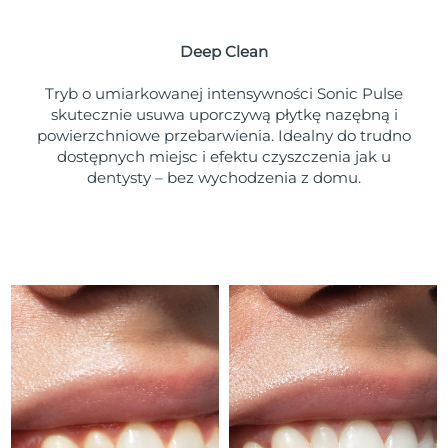
Oczekiwany czas dostawy
Portoryko
8/10/26
Deep Clean
Oczekiwany czas dostawy
Katar
8/9/26
Tryb o umiarkowanej intensywności Sonic Pulse
skutecznie usuwa uporczywą płytkę nazębną i
Oczekiwany czas dostawy
powierzchniowe przebarwienia. Idealny do trudno
Reunion
8/13/26
dostępnych miejsc i efektu czyszczenia jak u
dentysty – bez wychodzenia z domu.
Oczekiwany czas dostawy
Rumunia
8/8/26
Oczekiwany czas dostawy
Rosja
8/16/26
Oczekiwany czas dostawy
Arabia Saudyjska
8/9/26
Oczekiwany czas dostawy
Singapur
8/10/26
Oczekiwany czas dostawy
Słowacja