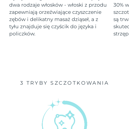
dwa rodzaje włosków - włoski z przodu
30% wi
Oczekiwany czas dostawy
zapewniają orzeźwiające czyszczenie
szczo
Izrael
8/12/26
zębów i delikatny masaż dziąseł, a z
są tr
tyłu znajduje się czyścik do języka i
skute
Oczekiwany czas dostawy
Włochy
8/8/26
policzków.
strzęp
Oczekiwany czas dostawy
Japonia
8/11/26
Oczekiwany czas dostawy
Jersey
8/13/26
Oczekiwany czas dostawy
Kazachstan
3 TRYBY SZCZOTKOWANIA
8/10/26
Oczekiwany czas dostawy
Kuwejt
8/8/26
Oczekiwany czas dostawy
Łotwa
8/8/26