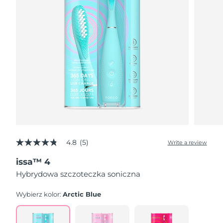
4.8
(5)
Write a review
4.8
out
issa™ 4
of
5
Hybrydowa szczoteczka soniczna
stars,
average
rating
Wybierz kolor:
Arctic Blue
value.
Read
5