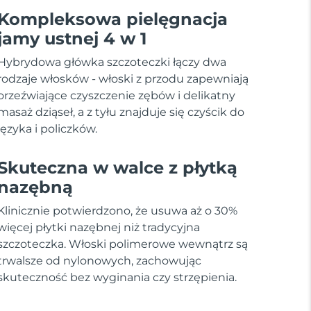
Kompleksowa pielęgnacja
jamy ustnej 4 w 1
Hybrydowa główka szczoteczki łączy dwa
rodzaje włosków - włoski z przodu zapewniają
orzeźwiające czyszczenie zębów i delikatny
masaż dziąseł, a z tyłu znajduje się czyścik do
języka i policzków.
Skuteczna w walce z płytką
nazębną
Klinicznie potwierdzono, że usuwa aż o 30%
więcej płytki nazębnej niż tradycyjna
szczoteczka. Włoski polimerowe wewnątrz są
trwalsze od nylonowych, zachowując
skuteczność bez wyginania czy strzępienia.