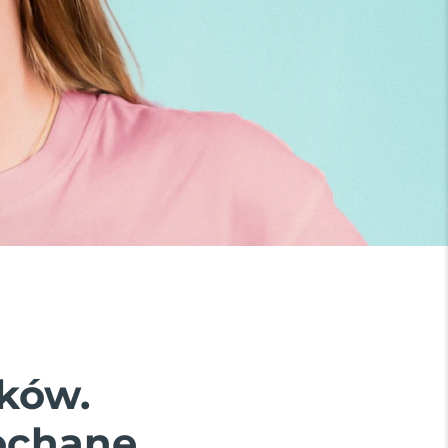
ków.
ochane