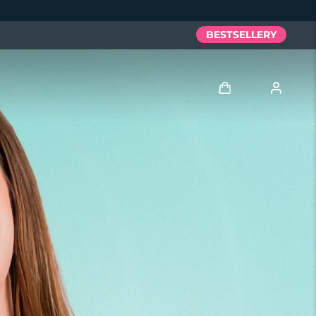
BESTSELLERY
Zaloguj
Profil użytkownika
Moje urządzenia
Moje zamówienia
Moje adresy
Moje subskrypcje