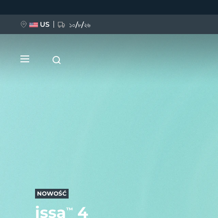
Przejdź
do
treści
US
১০/৮/২৬
NOWOŚĆ
BREAKING NEWS
FAQ™ Pure Beauty-Tech Elixir
NOWOŚĆ
issa
4
™