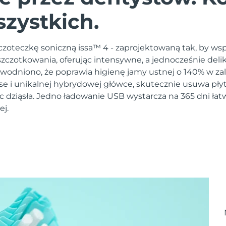
szystkich.
zoteczkę soniczną issa™ 4 - zaprojektowaną tak, by ws
czotkowania, oferując intensywne, a jednocześnie deli
owodniono, że poprawia higienę jamy ustnej o 140% w zal
lse i unikalnej hybrydowej główce, skutecznie usuwa pły
c dziąsła. Jedno ładowanie USB wystarcza na 365 dni łat
ej.