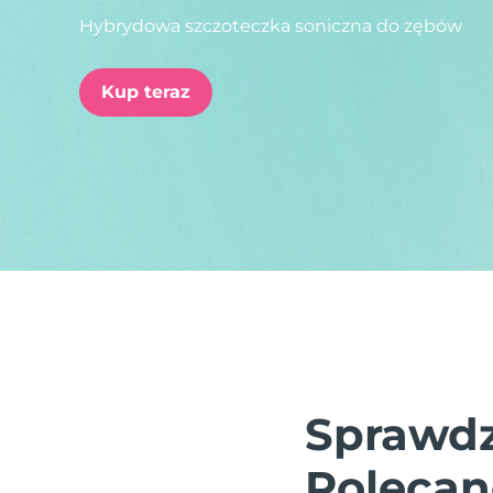
Hybrydowa szczoteczka soniczna do zębów
issa™ Teeth Whitening Set
Kup teraz
FAQ™ Dual LED Panel
POPULARNY
Specjalne oferty
Bestsellery
Sprawdz
Polecan