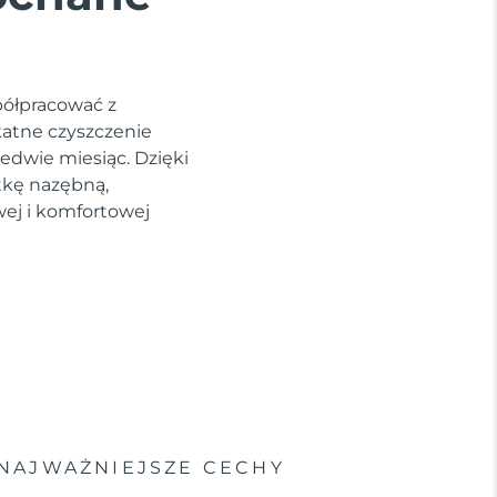
półpracować z
katne czyszczenie
edwie miesiąc. Dzięki
tkę nazębną,
wej i komfortowej
NAJWAŻNIEJSZE CECHY