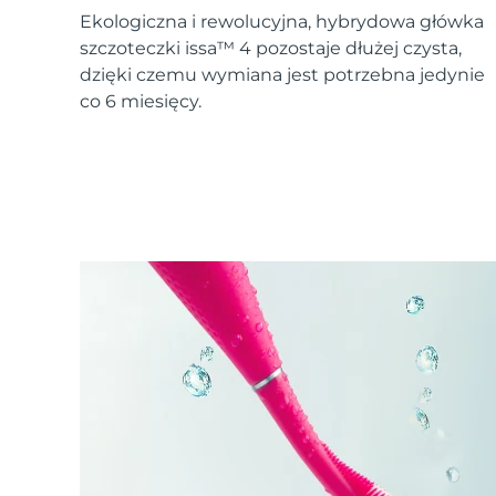
Urządzenia ESPADA™
Urządzenia do pielęgnacji oczu
LUNA™ Dual-Peptide Scalp
Ekologiczna i rewolucyjna, hybrydowa główka
Pielęgnacja skóry KIWI™
All acne treatment devices
All revitalizing eye massagers
Serum
issa™ Teeth Whitening Gel
szczoteczki issa™ 4 pozostaje dłużej czysta,
Advanced pore care essentials
For healthy hair
18% PAP
dzięki czemu wymiana jest potrzebna jedynie
co 6 miesięcy.
Kosmetyki
Mężczyźni
Kupuj
FOREO APP
O NAS