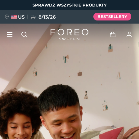
Przejdź
SPRAWDŹ WSZYSTKIE PRODUKTY
do
treści
US
8/13/26
BESTSELLERY
NOWOŚĆ
Zaloguj
Język
BREAKING NEWS
Profil użytkownika
English
Deutsch
Español
Moje urządzenia
FAQ™ Pure Beauty-Tech Elixir
Français
Italiano
Português
Moje zamówienia
Polski
Svenska
Русский
Türkçe
简体中文
繁體中文
Moje adresy
issa™ Teeth Whitening Set
Moje subskrypcje