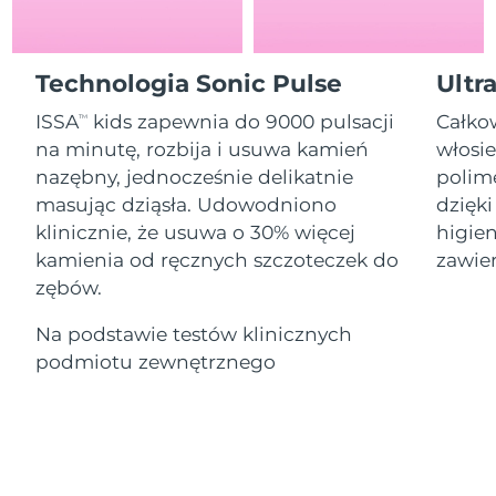
Serum
Gibraltar
All revitalizing eye massagers
issa™ Teeth Whitening Gel
8/16/26
Advanced pore care essentials
For healthy hair
18% PAP
Kosmetyki
Mężczyźni
Oczekiwany czas dostawy
Grecja
Technologia Sonic Pulse
Ultr
8/12/26
ISSA
kids zapewnia do 9000 pulsacji
Całko
TM
SRA Hongkong
Oczekiwany czas dostawy
na minutę, rozbija i usuwa kamień
włosie
(Chiny)
8/13/26
nazębny, jednocześnie delikatnie
polime
Kupuj
masując dziąsła. Udowodniono
dzięki
Oczekiwany czas dostawy
Węgry
8/12/26
klinicznie, że usuwa o 30% więcej
higien
kamienia od ręcznych szczoteczek do
zawier
Oczekiwany czas dostawy
Islandia
FOREO APP
zębów.
8/13/26
O NAS
Na podstawie testów klinicznych
Oczekiwany czas dostawy
Indonezja
8/10/26
podmiotu zewnętrznego
Oczekiwany czas dostawy
Irlandia
8/12/26
Oczekiwany czas dostawy
Wyspa Man
8/14/26