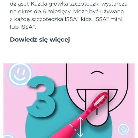
dziąseł. Każda główka szczoteczki wystarcza
Oczekiwany czas dostawy
Tajlandia
na okres do 6 miesięcy. Może być używana
8/16/26
z każdą szczoteczką ISSA
kids, ISSA
mini
TM
TM
Oczekiwany czas dostawy
lub ISSA
.
TM
Turcja
8/13/26
Dowiedz się więcej
Zjednoczone Emiraty
Oczekiwany czas dostawy
Arabskie
8/13/26
Oczekiwany czas dostawy
Wielka Brytania
8/12/26
Oczekiwany czas dostawy
Stany Zjednoczone
8/13/26
Oczekiwany czas dostawy
Uzbekistan
8/17/26
Oczekiwany czas dostawy
Wietnam
8/18/26