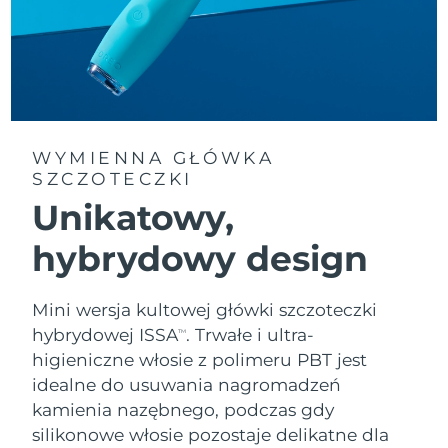
8/12/26
Oczekiwany czas dostawy
Słowenia
8/12/26
Republika
Oczekiwany czas dostawy
Południowej Afryki
8/20/26
WYMIENNA GŁÓWKA
Oczekiwany czas dostawy
SZCZOTECZKI
Korea Południowa
8/14/26
Unikatowy,
Oczekiwany czas dostawy
Hiszpania
hybrydowy design
8/12/26
Oczekiwany czas dostawy
Szwecja
Mini wersja kultowej główki szczoteczki
8/12/26
hybrydowej ISSA
. Trwałe i ultra-
TM
Oczekiwany czas dostawy
higieniczne włosie z polimeru PBT jest
Szwajcaria
8/12/26
idealne do usuwania nagromadzeń
kamienia nazębnego, podczas gdy
Oczekiwany czas dostawy
Tajwan
8/17/26
silikonowe włosie pozostaje delikatne dla