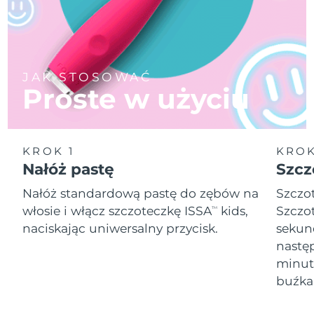
JAK STOSOWAĆ
Proste w użyciu
KROK 1
KROK
Nałóż pastę
Szcz
Nałóż standardową pastę do zębów na
Szczo
włosie i włącz szczoteczkę ISSA
kids,
Szczo
TM
naciskając uniwersalny przycisk.
sekund
następ
minut
buźka