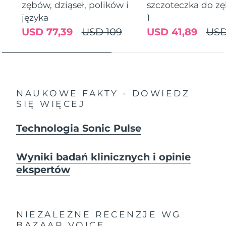
zębów, dziąseł, polików i
szczoteczka do z
języka
1
USD 77,39
USD 109
USD 41,89
USD
NAUKOWE FAKTY - DOWIEDZ
SIĘ WIĘCEJ
Technologia Sonic Pulse
Wyniki badań klinicznych i opinie
ekspertów
NIEZALEŻNE RECENZJE
WG
BAZAAR VOICE