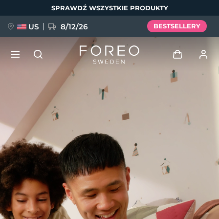
Przejdź
SPRAWDŹ WSZYSTKIE PRODUKTY
do
treści
US
8/12/26
BESTSELLERY
NOWOŚĆ
Zaloguj
Język
BREAKING NEWS
Profil użytkownika
English
Deutsch
Español
Moje urządzenia
FAQ™ Pure Beauty-Tech Elixir
Français
Italiano
Português
Moje zamówienia
Polski
Svenska
Русский
Türkçe
简体中文
繁體中文
Moje adresy
issa™ Teeth Whitening Set
Moje subskrypcje