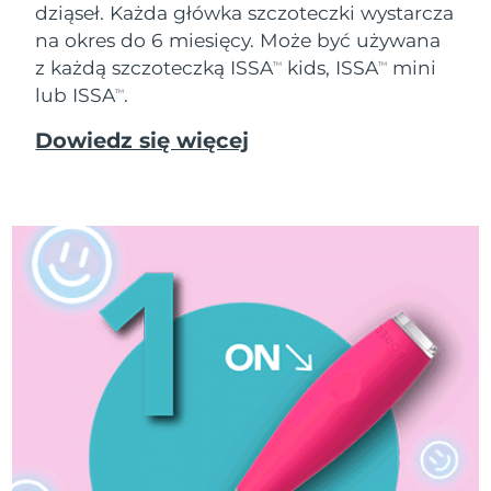
dziąseł. Każda główka szczoteczki wystarcza
Oczekiwany czas dostawy
Tajlandia
na okres do 6 miesięcy. Może być używana
8/15/26
z każdą szczoteczką ISSA
kids, ISSA
mini
TM
TM
Oczekiwany czas dostawy
lub ISSA
.
TM
Turcja
8/12/26
Dowiedz się więcej
Zjednoczone Emiraty
Oczekiwany czas dostawy
Arabskie
8/12/26
Oczekiwany czas dostawy
Wielka Brytania
8/11/26
Oczekiwany czas dostawy
Stany Zjednoczone
8/12/26
Oczekiwany czas dostawy
Uzbekistan
8/16/26
Oczekiwany czas dostawy
Wietnam
8/17/26