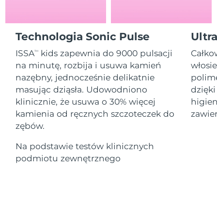
Serum
Gibraltar
All revitalizing eye massagers
issa™ Teeth Whitening Gel
8/15/26
Advanced pore care essentials
For healthy hair
18% PAP
Kosmetyki
Mężczyźni
Oczekiwany czas dostawy
Grecja
Technologia Sonic Pulse
Ultr
8/11/26
ISSA
kids zapewnia do 9000 pulsacji
Całko
TM
SRA Hongkong
Oczekiwany czas dostawy
na minutę, rozbija i usuwa kamień
włosie
(Chiny)
8/12/26
nazębny, jednocześnie delikatnie
polime
Kupuj
masując dziąsła. Udowodniono
dzięki
Oczekiwany czas dostawy
Węgry
8/11/26
klinicznie, że usuwa o 30% więcej
higien
kamienia od ręcznych szczoteczek do
zawier
Oczekiwany czas dostawy
Islandia
FOREO APP
zębów.
8/12/26
O NAS
Na podstawie testów klinicznych
Oczekiwany czas dostawy
Indonezja
8/9/26
podmiotu zewnętrznego
Oczekiwany czas dostawy
Irlandia
8/11/26
Oczekiwany czas dostawy
Wyspa Man
8/13/26