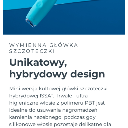
8/11/26
Oczekiwany czas dostawy
Słowenia
8/11/26
Republika
Oczekiwany czas dostawy
Południowej Afryki
8/19/26
WYMIENNA GŁÓWKA
Oczekiwany czas dostawy
SZCZOTECZKI
Korea Południowa
8/13/26
Unikatowy,
Oczekiwany czas dostawy
Hiszpania
hybrydowy design
8/11/26
Oczekiwany czas dostawy
Szwecja
Mini wersja kultowej główki szczoteczki
8/11/26
hybrydowej ISSA
. Trwałe i ultra-
TM
Oczekiwany czas dostawy
higieniczne włosie z polimeru PBT jest
Szwajcaria
8/11/26
idealne do usuwania nagromadzeń
kamienia nazębnego, podczas gdy
Oczekiwany czas dostawy
Tajwan
8/16/26
silikonowe włosie pozostaje delikatne dla