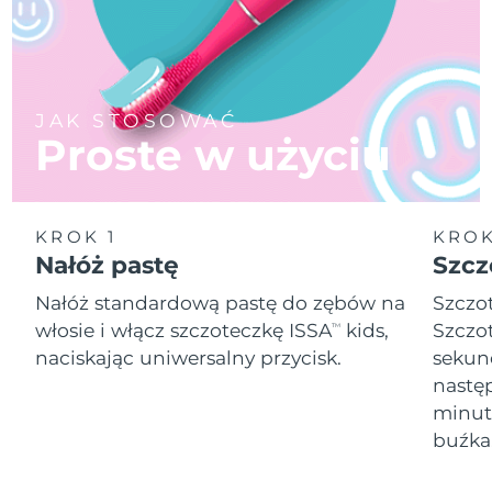
JAK STOSOWAĆ
Proste w użyciu
KROK 1
KROK
Nałóż pastę
Szcz
Nałóż standardową pastę do zębów na
Szczo
włosie i włącz szczoteczkę ISSA
kids,
Szczo
TM
naciskając uniwersalny przycisk.
sekund
następ
minut
buźka