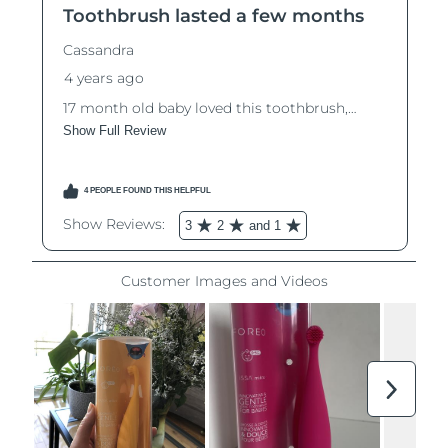
Oczekiwany czas dostawy
Izrael
8/12/26
Oczekiwany czas dostawy
Włochy
8/8/26
Oczekiwany czas dostawy
Japonia
8/11/26
Oczekiwany czas dostawy
Jersey
8/13/26
Oczekiwany czas dostawy
Kazachstan
8/10/26
Oczekiwany czas dostawy
Kuwejt
8/8/26
Oczekiwany czas dostawy
Łotwa
8/8/26