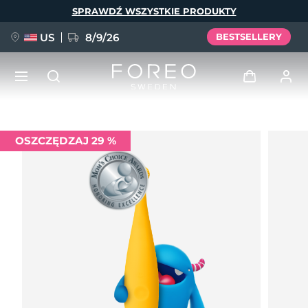
Przejdź
SPRAWDŹ WSZYSTKIE PRODUKTY
do
treści
US
8/9/26
BESTSELLERY
NOWOŚĆ
Zaloguj
OSZCZĘDZAJ 29 %
Język
BREAKING NEWS
Profil użytkownika
English
Deutsch
Español
Moje urządzenia
FAQ™ Pure Beauty-Tech Elixir
Français
Italiano
Português
Moje zamówienia
Polski
Svenska
Русский
Türkçe
简体中文
繁體中文
Moje adresy
issa™ Teeth Whitening Set
Moje subskrypcje