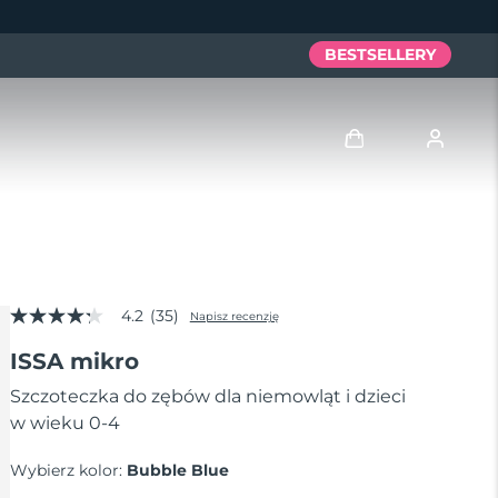
BESTSELLERY
Zaloguj
Profil użytkownika
4.2
(35)
Moje urządzenia
Napisz recenzję
4.2
z
ISSA mikro
5
Moje zamówienia
gwiazdek,
średnia
Szczoteczka do zębów dla niemowląt i dzieci
wartość
w wieku 0-4
Moje adresy
oceny.
Read
35
Wybierz kolor:
Bubble Blue
Moje subskrypcje
Reviews.