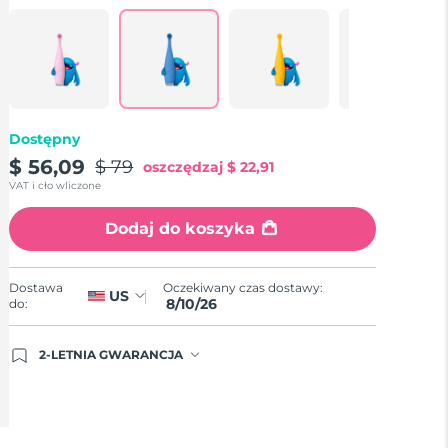
Łącze
do
tej
samej
strony.
Dostępny
$ 56,09
$ 79
oszczędzaj
$ 22,91
VAT i cło wliczone
Dodaj do koszyka
Oczekiwany czas dostawy:
Dostawa
US
8/10/26
do:
2-LETNIA GWARANCJA
Dzisiejsze zamówienie uprawnia do korzystania z
pełnej gwarancji FOREO. Oznacza to, że w
przypadku wystąpienia problemów w ciągu 2 lat
od zakupu, FOREO bezpłatnie wymieni produkt.