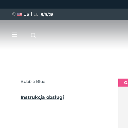
US
8/9/26
Przejdź
do
treści
Bubble Blue
O
NOWOŚĆ
BREAKING NEWS
Instrukcja obsługi
FAQ™ Pure Beauty-Tech Elixir