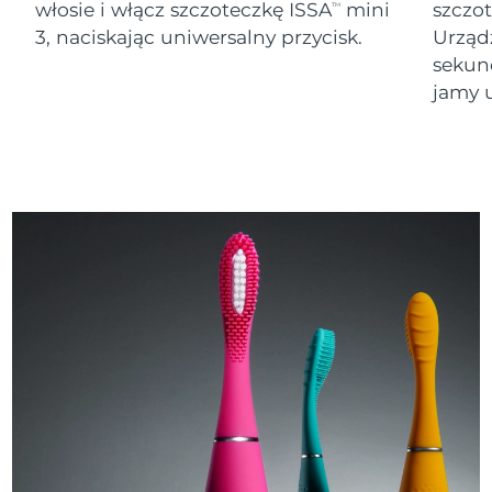
włosie i włącz szczoteczkę ISSA
mini
szczo
TM
3, naciskając uniwersalny przycisk.
Urząd
sekund
jamy u