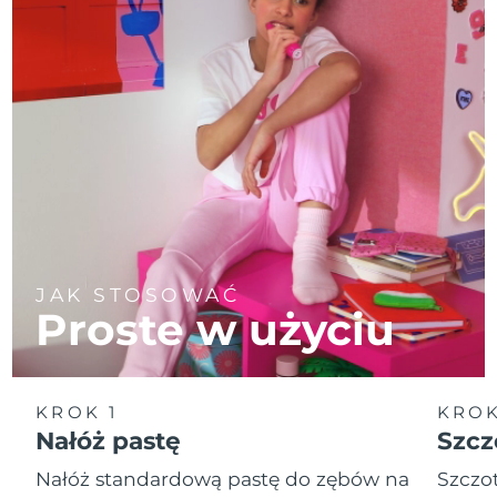
JAK STOSOWAĆ
Proste w użyciu
KROK 1
KROK
Nałóż pastę
Szcz
Nałóż standardową pastę do zębów na
Szczot