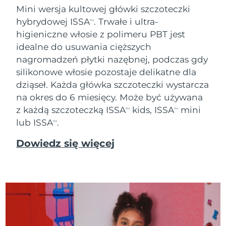
Mini wersja kultowej główki szczoteczki
Oczekiwany czas dostawy
Tajlandia
hybrydowej ISSA
. Trwałe i ultra-
14/08/2026
TM
higieniczne włosie z polimeru PBT jest
Oczekiwany czas dostawy
idealne do usuwania cięższych
Turcja
11/08/2026
nagromadzeń płytki nazębnej, podczas gdy
silikonowe włosie pozostaje delikatne dla
Zjednoczone Emiraty
Oczekiwany czas dostawy
Arabskie
11/08/2026
dziąseł. Każda główka szczoteczki wystarcza
na okres do 6 miesięcy. Może być używana
Oczekiwany czas dostawy
z każdą szczoteczką ISSA
kids, ISSA
mini
Wielka Brytania
TM
TM
10/08/2026
lub ISSA
.
TM
Oczekiwany czas dostawy
Stany Zjednoczone
Dowiedz się więcej
11/08/2026
Oczekiwany czas dostawy
Uzbekistan
15/08/2026
Oczekiwany czas dostawy
Wietnam
16/08/2026