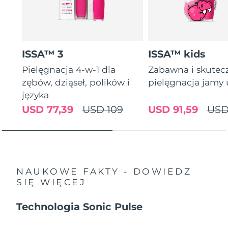
ISSA™ 3
ISSA™ kids
Pielęgnacja 4-w-1 dla
Zabawna i skutec
zębów, dziąseł, polików i
pielęgnacja jamy 
języka
USD 77,39
USD 109
USD 91,59
USD
NAUKOWE FAKTY - DOWIEDZ
SIĘ WIĘCEJ
Technologia Sonic Pulse