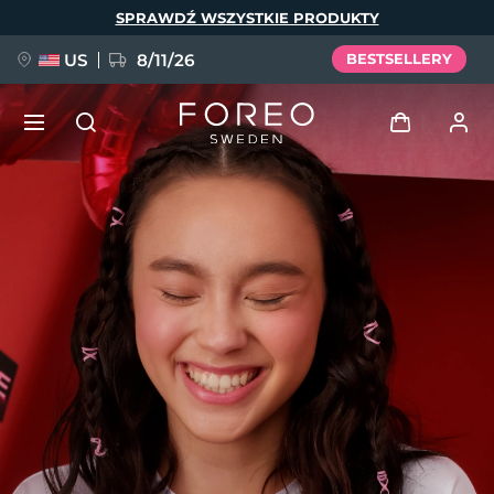
Przejdź
SPRAWDŹ WSZYSTKIE PRODUKTY
do
treści
US
8/11/26
BESTSELLERY
NOWOŚĆ
Zaloguj
Język
BREAKING NEWS
Profil użytkownika
English
Deutsch
Español
Moje urządzenia
FAQ™ Pure Beauty-Tech Elixir
Français
Italiano
Português
Moje zamówienia
Polski
Svenska
Русский
Türkçe
简体中文
繁體中文
Moje adresy
issa™ Teeth Whitening Set
Moje subskrypcje