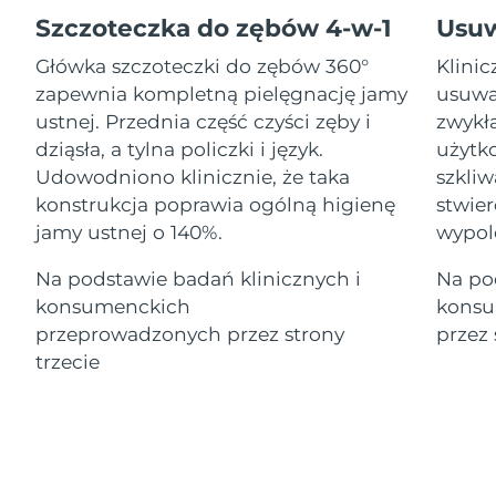
Serum
Gibraltar
All revitalizing eye massagers
issa™ Teeth Whitening Gel
14/08/2026
Advanced pore care essentials
Szczoteczka do zębów 4-w-1
Usu
For healthy hair
18% PAP
Kosmetyki
Mężczyźni
Główka szczoteczki do zębów 360°
Klini
Oczekiwany czas dostawy
Grecja
10/08/2026
zapewnia kompletną pielęgnację jamy
usuwa
ustnej. Przednia część czyści zęby i
zwykł
SRA Hongkong
Oczekiwany czas dostawy
dziąsła, a tylna policzki i język.
użytko
(Chiny)
11/08/2026
Udowodniono klinicznie, że taka
szkli
Kupuj
konstrukcja poprawia ogólną higienę
stwier
Oczekiwany czas dostawy
Węgry
10/08/2026
jamy ustnej o 140%.
wypol
Oczekiwany czas dostawy
Na podstawie badań klinicznych i
Na po
Islandia
FOREO APP
11/08/2026
konsumenckich
konsu
O NAS
przeprowadzonych przez strony
przez 
Oczekiwany czas dostawy
Indonezja
08/08/2026
trzecie
Oczekiwany czas dostawy
Irlandia
10/08/2026
Oczekiwany czas dostawy
Wyspa Man
12/08/2026