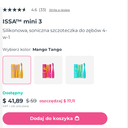
4.6
(33)
Write a review
4.6
out
ISSA™ mini 3
of
5
stars,
Silikonowa, soniczna szczoteczka do zębów 4-
average
w-1
rating
value.
Read
Wybierz kolor:
Mango Tango
33
Reviews.
Same
page
link.
Dostępny
$ 41,89
$ 59
oszczędzaj
$ 17,11
VAT i cło wliczone
Dodaj do koszyka