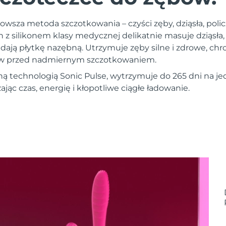
owsza metoda szczotkowania – czyści zęby, dziąsła, policz
n z silikonem klasy medycznej delikatnie masuje dziąsła
dają płytkę nazębną. Utrzymuje zęby silne i zdrowe, chr
ębów przed nadmiernym szczotkowaniem.
ą technologią Sonic Pulse, wytrzymuje do 265 dni na 
ąc czas, energię i kłopotliwe ciągłe ładowanie.