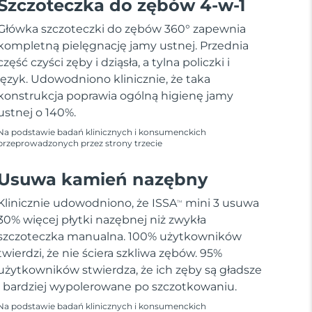
Szczoteczka do zębów 4-w-1
Główka szczoteczki do zębów 360° zapewnia
kompletną pielęgnację jamy ustnej. Przednia
część czyści zęby i dziąsła, a tylna policzki i
język. Udowodniono klinicznie, że taka
konstrukcja poprawia ogólną higienę jamy
ustnej o 140%.
Na podstawie badań klinicznych i konsumenckich
przeprowadzonych przez strony trzecie
Usuwa kamień nazębny
Klinicznie udowodniono, że ISSA
mini 3 usuwa
TM
30% więcej płytki nazębnej niż zwykła
szczoteczka manualna. 100% użytkowników
twierdzi, że nie ściera szkliwa zębów. 95%
użytkowników stwierdza, że ich zęby są gładsze
i bardziej wypolerowane po szczotkowaniu.
Na podstawie badań klinicznych i konsumenckich