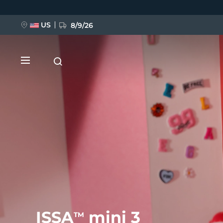
Przejdź
do
treści
US
8/9/26
NOWOŚĆ
BREAKING NEWS
FAQ™ Pure Beauty-Tech Elixir
ISSA
mini 3
TM