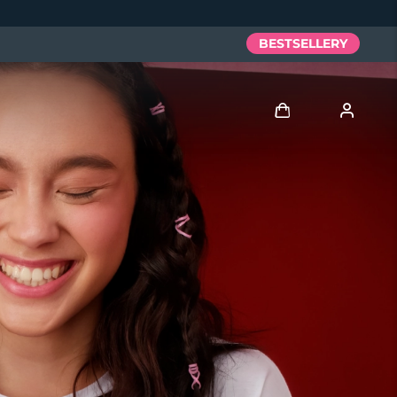
BESTSELLERY
Zaloguj
Profil użytkownika
Moje urządzenia
Moje zamówienia
Moje adresy
Moje subskrypcje