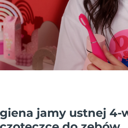
igiena jamy ustnej 4-
zczoteczce do zębów.