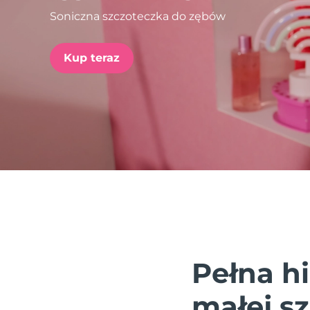
Soniczna szczoteczka do zębów
issa™ Teeth Whitening Set
Kup teraz
FAQ™ Dual LED Panel
POPULARNY
Specjalne oferty
Bestsellery
Pełna h
małej s