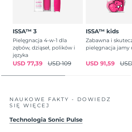
ISSA™ 3
ISSA™ kids
Pielęgnacja 4-w-1 dla
Zabawna i skutec
zębów, dziąseł, polików i
pielęgnacja jamy 
języka
USD 77,39
USD 109
USD 91,59
USD
NAUKOWE FAKTY - DOWIEDZ
SIĘ WIĘCEJ
Technologia Sonic Pulse