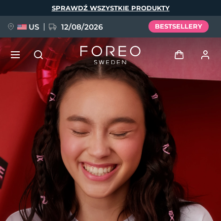
Przejdź
SPRAWDŹ WSZYSTKIE PRODUKTY
do
treści
US
12/08/2026
BESTSELLERY
NOWOŚĆ
Zaloguj
Język
BREAKING NEWS
Profil użytkownika
English
Deutsch
Español
Moje urządzenia
FAQ™ Pure Beauty-Tech Elixir
Français
Italiano
Português
Moje zamówienia
Polski
Svenska
Русский
Türkçe
简体中文
繁體中文
Moje adresy
issa™ Teeth Whitening Set
Moje subskrypcje