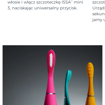
włosie i włącz szczoteczkę ISSA
mini
szczo
TM
3, naciskając uniwersalny przycisk.
Urząd
sekund
jamy u