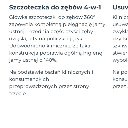
Serum
Gibraltar
All revitalizing eye massagers
issa™ Teeth Whitening Gel
8/15/26
Advanced pore care essentials
Szczoteczka do zębów 4-w-1
Usu
For healthy hair
18% PAP
Kosmetyki
Mężczyźni
Główka szczoteczki do zębów 360°
Klini
Oczekiwany czas dostawy
Grecja
8/11/26
zapewnia kompletną pielęgnację jamy
usuwa
ustnej. Przednia część czyści zęby i
zwykł
SRA Hongkong
Oczekiwany czas dostawy
dziąsła, a tylna policzki i język.
użytko
(Chiny)
8/12/26
Udowodniono klinicznie, że taka
szkli
Kupuj
konstrukcja poprawia ogólną higienę
stwier
Oczekiwany czas dostawy
Węgry
8/11/26
jamy ustnej o 140%.
wypol
Oczekiwany czas dostawy
Na podstawie badań klinicznych i
Na po
Islandia
FOREO APP
8/12/26
konsumenckich
konsu
O NAS
przeprowadzonych przez strony
przez 
Oczekiwany czas dostawy
Indonezja
8/9/26
trzecie
Oczekiwany czas dostawy
Irlandia
8/11/26
Oczekiwany czas dostawy
Wyspa Man
8/13/26