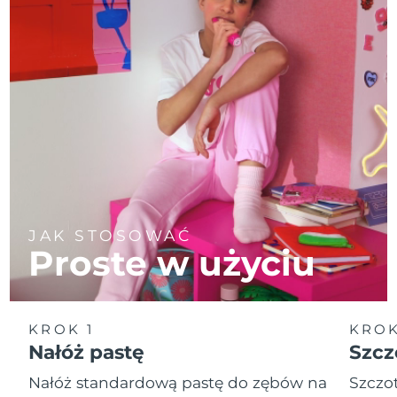
JAK STOSOWAĆ
Proste w użyciu
KROK 1
KROK
Nałóż pastę
Szcz
Nałóż standardową pastę do zębów na
Szczot