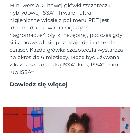
Mini wersja kultowej główki szczoteczki
Oczekiwany czas dostawy
Tajlandia
hybrydowej ISSA
. Trwałe i ultra-
8/15/26
TM
higieniczne włosie z polimeru PBT jest
Oczekiwany czas dostawy
idealne do usuwania cięższych
Turcja
8/12/26
nagromadzeń płytki nazębnej, podczas gdy
silikonowe włosie pozostaje delikatne dla
Zjednoczone Emiraty
Oczekiwany czas dostawy
Arabskie
8/12/26
dziąseł. Każda główka szczoteczki wystarcza
na okres do 6 miesięcy. Może być używana
Oczekiwany czas dostawy
z każdą szczoteczką ISSA
kids, ISSA
mini
Wielka Brytania
TM
TM
8/11/26
lub ISSA
.
TM
Oczekiwany czas dostawy
Stany Zjednoczone
Dowiedz się więcej
8/12/26
Oczekiwany czas dostawy
Uzbekistan
8/16/26
Oczekiwany czas dostawy
Wietnam
8/17/26