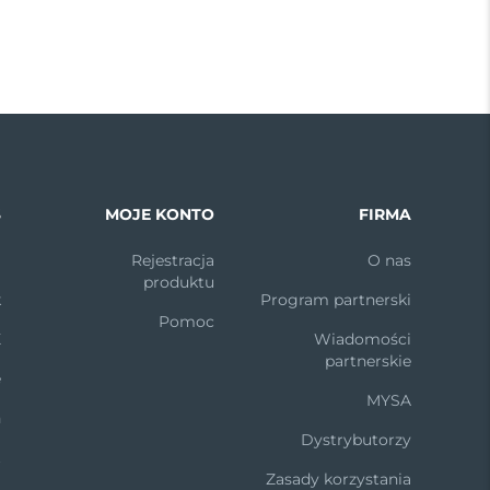
S
MOJE KONTO
FIRMA
m
Rejestracja
O nas
produktu
k
Program partnerski
Pomoc
X
Wiadomości
partnerskie
e
MYSA
n
Dystrybutorzy
t
Zasady korzystania