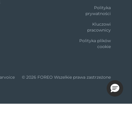
k
Polityka
prywatności
Kluczowi
pracownicy
Polityka plików
cookie
arvoice
© 2026 FOREO Wszelkie prawa zastrzeżone