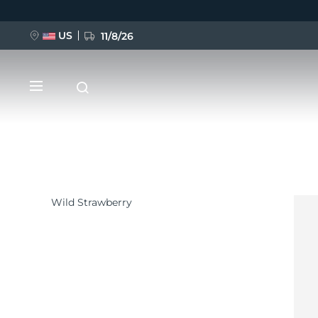
US
11/8/26
Przejdź
do
treści
Wild Strawberry
NOWOŚĆ
BREAKING NEWS
FAQ™ Pure Beauty-Tech Elixir