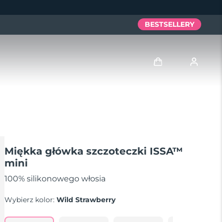
BESTSELLERY
Zaloguj
Profil użytkownika
Moje urządzenia
Miękka główka szczoteczki ISSA™
mini
Moje zamówienia
100% silikonowego włosia
Moje adresy
Wybierz kolor:
Wild Strawberry
Moje subskrypcje