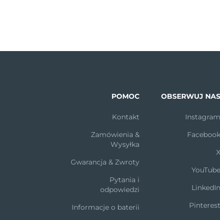
POMOC
OBSERWUJ NA
Kontakt
Instagra
Zamówienia &
Faceboo
Wysyłka
Gwarancja & Zwroty
YouTub
Pytania i
LinkedI
odpowiedzi
Pinteres
Informacje o baterii