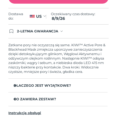
Oczekiwany czas dostawy
Portoryko
8/10/26
Oczekiwany czas dostawy:
Dostawa
US
8/9/26
do:
Oczekiwany czas dostawy
Katar
8/9/26
2-LETNIA GWARANCJA
Oczekiwany czas dostawy
Dzisiejsze zamówienie uprawnia do korzystania z
Reunion
8/13/26
pełnej gwarancji FOREO. Oznacza to, że w
przypadku wystąpienia problemów w ciągu 2 lat
Zatkane pory nie oczyszczą się same. KIWI™ Active Pore &
od zakupu, FOREO bezpłatnie wymieni produkt.
Blackhead Mask zmiękcza uporczywe zanieczyszczenia
Oczekiwany czas dostawy
Rumunia
dzięki detoksykującym glinkom, Węglowi Aktywnemu i
8/8/26
odżywczym olejkom roślinnym. Następnie KIWI™ odsysa
zaskórniki, wągry i sebum, a niebieska dioda LED 415 nm
Oczekiwany czas dostawy
niszczy bakterie przy kontakcie. Dwa kroki. Widocznie
Rosja
8/16/26
czystsze, mniejsze pory i świeża, gładka cera.
Oczekiwany czas dostawy
Arabia Saudyjska
DLACZEGO JEST WYJĄTKOWE?
8/9/26
Detoksykujące glinki i Węgiel Aktywny usuwają sebum,
Oczekiwany czas dostawy
bakterie i zanieczyszczenia przed ekstrakcją.
Singapur
CO ZAWIERA ZESTAW?
8/10/26
Oleje Jojoba, Meadowfoam i Baobab zmiękczają
KIWI™
zatwardziałe pory dla bezbolesnego odsysania.
Oczekiwany czas dostawy
Instrukcja obsługi
Słowacja
KIWI™ Active Pore & Blackhead Mask
Kojący Cica łagodzi podrażnienia i zaczerwienienia,