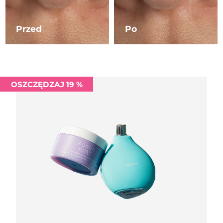
Oczekiwany czas dostawy
Liban
8/9/26
Przed
Po
Oczekiwany czas dostawy
Litwa
8/8/26
Oczekiwany czas dostawy
Luksemburg
8/8/26
OSZCZĘDZAJ 19 %
Oczekiwany czas dostawy
SRA Makau (Chiny)
8/10/26
Oczekiwany czas dostawy
Malezja
8/11/26
Oczekiwany czas dostawy
Malta
8/8/26
Oczekiwany czas dostawy
Meksyk
8/12/26
Oczekiwany czas dostawy
Monako
8/9/26