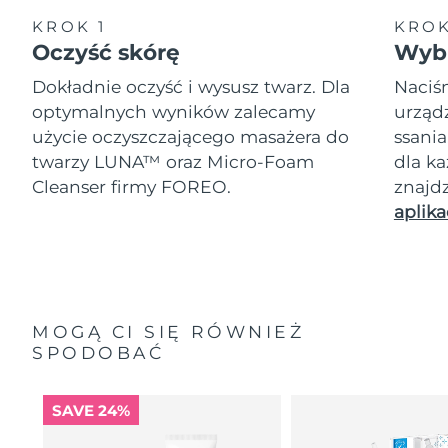
KROK 1
KROK
Oczyść skórę
Wybi
Dokładnie oczyść i wysusz twarz. Dla
Naciśn
optymalnych wyników zalecamy
urząd
użycie oczyszczającego masażera do
ssania
twarzy LUNA™ oraz Micro-Foam
dla k
Cleanser firmy FOREO.
znajd
aplika
MOGĄ CI SIĘ RÓWNIEŻ
SPODOBAĆ
SAVE 24%