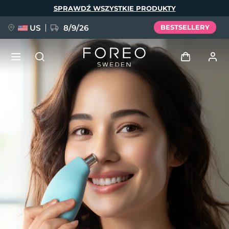
Przejdź
SPRAWDŹ WSZYSTKIE PRODUKTY
do
treści
US
8/9/26
BESTSELLERY
NOWOŚĆ
Zaloguj
Język
BREAKING NEWS
Profil użytkownika
English
Deutsch
Español
Moje urządzenia
FAQ™ Pure Beauty-Tech Elixir
Français
Italiano
Português
Moje zamówienia
Polski
Svenska
Русский
Türkçe
简体中文
繁體中文
Moje adresy
issa™ Teeth Whitening Set
Moje subskrypcje