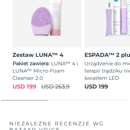
Zestaw LUNA™ 4
ESPADA™ 2 plu
Pakiet zawiera:
LUNA™ 4 i
Urządzenie do mi
LUNA™ Micro-Foam
terapii trądziku n
Cleanser 2.0
światłem LED
USD 199
USD 263,9
USD 199
NIEZALEŻNE RECENZJE
WG
BAZAAR VOICE