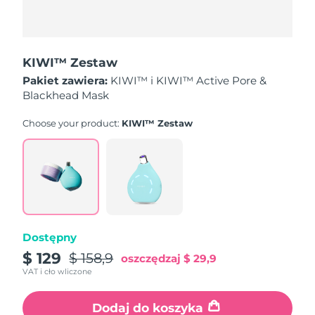
Oczekiwany czas dostawy
Holandia
8/8/26
KIWI™ Zestaw
Oczekiwany czas dostawy
Nowa Zelandia
Pakiet zawiera:
KIWI™ i KIWI™ Active Pore &
8/8/26
Blackhead Mask
Oczekiwany czas dostawy
Norwegia
Choose your product:
KIWI™ Zestaw
8/8/26
Oczekiwany czas dostawy
Oman
8/11/26
Oczekiwany czas dostawy
Filipiny
8/11/26
Dostępny
Oczekiwany czas dostawy
Polska
8/9/26
$ 129
$ 158,9
oszczędzaj
$ 29,9
VAT i cło wliczone
Oczekiwany czas dostawy
Portugalia
8/8/26
Dodaj do koszyka