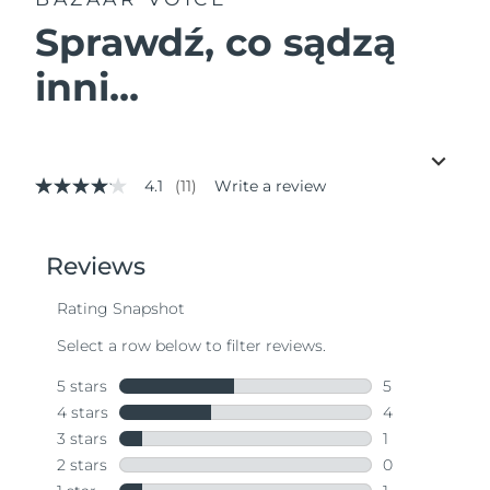
Sprawdź, co sądzą
inni...
4.1
(11)
Write a review
4.1
out
of
5
stars,
average
rating
value.
Read
11
Reviews.
Same
page
link.