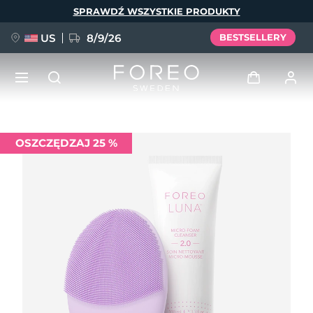
Przejdź
SPRAWDŹ WSZYSTKIE PRODUKTY
do
treści
US
8/9/26
BESTSELLERY
NOWOŚĆ
Zaloguj
OSZCZĘDZAJ 25 %
Język
BREAKING NEWS
Profil użytkownika
English
Deutsch
Español
Moje urządzenia
FAQ™ Pure Beauty-Tech Elixir
Français
Italiano
Português
Moje zamówienia
Polski
Svenska
Русский
Türkçe
简体中文
繁體中文
Moje adresy
issa™ Teeth Whitening Set
Moje subskrypcje