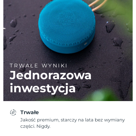
TRWAŁE WYNIKI
Jednorazowa
inwestycja
Trwałe
Jakość premium, starczy na lata bez wymiany
części. Nigdy.