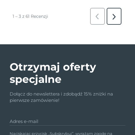
Otrzymaj oferty
specjalne
Dołącz do newslettera i zdobądź 15% zniżki na
pierwsze zamówienie!
Adres e-mail
Naciskając przycisk „Subskrybuj”, wyrażam zgodę na