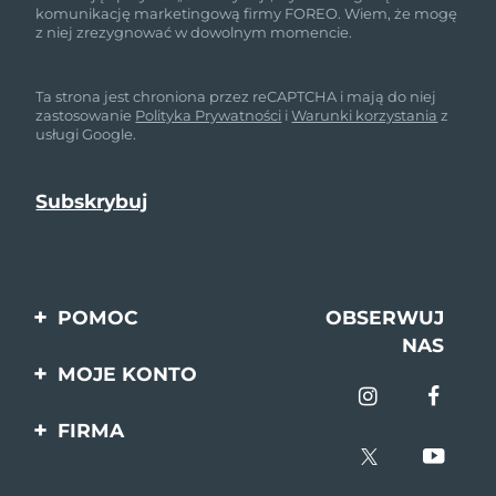
komunikację marketingową firmy FOREO. Wiem, że mogę
z niej zrezygnować w dowolnym momencie.
Ta strona jest chroniona przez reCAPTCHA i mają do niej
zastosowanie
Polityka Prywatności
i
Warunki korzystania
z
usługi Google.
POMOC
OBSERWUJ
NAS
Kontakt
MOJE KONTO
Zamówienia & Wysyłka
Rejestracja produktu
FIRMA
Gwarancja & Zwroty
Pomoc
O nas
Pytania i odpowiedzi