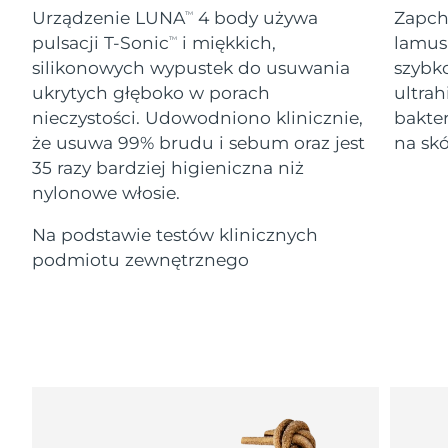
Serum
Gibraltar
All revitalizing eye massagers
issa™ Teeth Whitening Gel
8/12/26
Urządzenie LUNA
4 body używa
Zapch
TM
Advanced pore care essentials
For healthy hair
18% PAP
pulsacji T-Sonic
i miękkich,
lamus
TM
Kosmetyki
Mężczyźni
Oczekiwany czas dostawy
Grecja
silikonowych wypustek do usuwania
szybk
8/8/26
ukrytych głęboko w porach
ultrah
nieczystości. Udowodniono klinicznie,
bakter
SRA Hongkong
Oczekiwany czas dostawy
(Chiny)
8/9/26
że usuwa 99% brudu i sebum oraz jest
na skó
35 razy bardziej higieniczna niż
Kupuj
Oczekiwany czas dostawy
nylonowe włosie.
Węgry
8/8/26
Na podstawie testów klinicznych
Oczekiwany czas dostawy
Islandia
FOREO APP
podmiotu zewnętrznego
8/9/26
O NAS
Oczekiwany czas dostawy
Indonezja
8/6/26
Oczekiwany czas dostawy
Irlandia
8/8/26
Oczekiwany czas dostawy
Wyspa Man
8/10/26