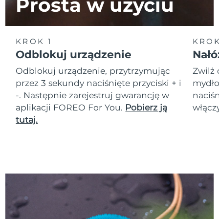
Prosta w użyciu
Oczekiwany czas dostawy
Tajlandia
8/12/26
KROK 1
KROK
Oczekiwany czas dostawy
Turcja
8/9/26
Odblokuj urządzenie
Nałó
Odblokuj urządzenie, przytrzymując
Zwilż 
Zjednoczone Emiraty
Oczekiwany czas dostawy
Arabskie
8/9/26
przez 3 sekundy naciśnięte przyciski + i
mydło.
-. Następnie zarejestruj gwarancję w
naciśn
Oczekiwany czas dostawy
aplikacji FOREO For You.
Pobierz ją
włączy
Wielka Brytania
8/8/26
tutaj.
Oczekiwany czas dostawy
Stany Zjednoczone
8/9/26
Oczekiwany czas dostawy
Uzbekistan
8/13/26
Oczekiwany czas dostawy
Wietnam
8/14/26