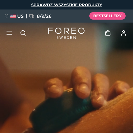
Przejdź
SPRAWDŹ WSZYSTKIE PRODUKTY
do
treści
US
8/9/26
BESTSELLERY
NOWOŚĆ
Zaloguj
Język
BREAKING NEWS
Profil użytkownika
English
Deutsch
Español
Moje urządzenia
FAQ™ Pure Beauty-Tech Elixir
Français
Italiano
Português
Moje zamówienia
Polski
Svenska
Русский
Türkçe
简体中文
繁體中文
Moje adresy
issa™ Teeth Whitening Set
Moje subskrypcje