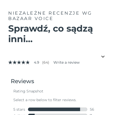
NIEZALEŻNE RECENZJE
WG
BAZAAR VOICE
Sprawdź, co sądzą
inni...
4.9
(64)
Write a review
4.9
out
of
5
stars,
average
rating
value.
Read
64
Reviews.
Same
page