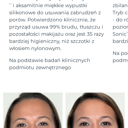
Serum
Gibraltar
All revitalizing eye massagers
issa™ Teeth Whitening Gel
8/15/26
i aksamitnie miękkie wypustki
zbilan
TM
Advanced pore care essentials
For healthy hair
18% PAP
silikonowe do usuwania zabrudzeń z
Tryb c
Kosmetyki
Mężczyźni
Oczekiwany czas dostawy
Grecja
porów. Potwierdzono klinicznie, że
- do r
8/11/26
przyrząd usuwa 99% brudu, tłuszczu i
pozio
pozostałości makijażu oraz jest 35 razy
Sonic
SRA Hongkong
T
Oczekiwany czas dostawy
(Chiny)
8/12/26
bardziej higieniczny, niż szczotki z
bardz
włosiem nylonowym.
Kupuj
Na po
Oczekiwany czas dostawy
Węgry
8/11/26
Na podstawie badań klinicznych
podmi
podmiotu zewnętrznego
Oczekiwany czas dostawy
Islandia
FOREO APP
8/12/26
O NAS
Oczekiwany czas dostawy
Indonezja
8/9/26
Oczekiwany czas dostawy
Irlandia
8/11/26
Oczekiwany czas dostawy
Wyspa Man
8/13/26