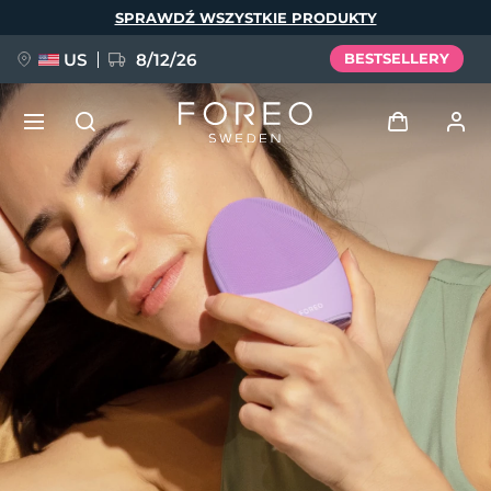
Przejdź
SPRAWDŹ WSZYSTKIE PRODUKTY
do
treści
US
8/12/26
BESTSELLERY
NOWOŚĆ
Zaloguj
Język
BREAKING NEWS
Profil użytkownika
English
Deutsch
Español
Moje urządzenia
FAQ™ Pure Beauty-Tech Elixir
Français
Italiano
Português
Moje zamówienia
Polski
Svenska
Русский
Türkçe
简体中文
繁體中文
Moje adresy
issa™ Teeth Whitening Set
Moje subskrypcje