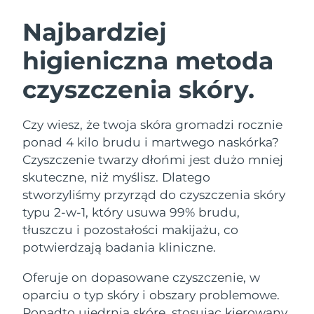
SZWEDZKI RUTYNA PIELĘGNACJI
URODY
Najbardziej
higieniczna metoda
Oczekiwany czas dostawy
Australia
8/14/26
czyszczenia skóry.
Oczekiwany czas dostawy
Oczyszczanie twarzy
Lifting twarzy
Austria
8/11/26
LUNA™ 4 zestaw
BEAR™ 2 zestaw
Czy wiesz, że twoja skóra gromadzi rocznie
Oczekiwany czas dostawy
Bahrajn
ponad 4 kilo brudu i martwego naskórka?
Anti-aging massage
Microcurrent toning
8/12/26
Czyszczenie twarzy dłońmi jest dużo mniej
Pielęgnacja jamy
skuteczne, niż myślisz. Dlatego
Oczekiwany czas dostawy
Nawilżenie
ustnej
Belgia
8/11/26
LUNA™ 4 Plus
BEAR™ 2 go
stworzyliśmy przyrząd do czyszczenia skóry
UFO™ 3 zestaw
issa™ 4
typu 2-w-1, który usuwa 99% brudu,
Massage, LED heating
Microcurrent toning on-the-go
Oczekiwany czas dostawy
FAQ™ ZABIEG ANTI-AGING
Bermudy
Deep facial hydration
Hybrid silicone sonic toothbrush
tłuszczu i pozostałości makijażu, co
8/17/26
potwierdzają badania kliniczne.
NEW
Bośnia i
LUNA™ 4 Men
BEAR™ 2 eyes & lips
Oczekiwany czas dostawy
UFO™ 3 LED
Oferuje on dopasowane czyszczenie, w
Hercegowina
8/14/26
issa™ 4 plus
For men, anti-aging massage
Microcurrent line smoothing device
Near-infrared and red light therapy
oparciu o typ skóry i obszary problemowe.
Smart hybrid silicone sonic toothbrush
device
Anti-aging
Zabiegi LED
Oczekiwany czas dostawy
Ponadto ujędrnia skórę, stosując kierowany