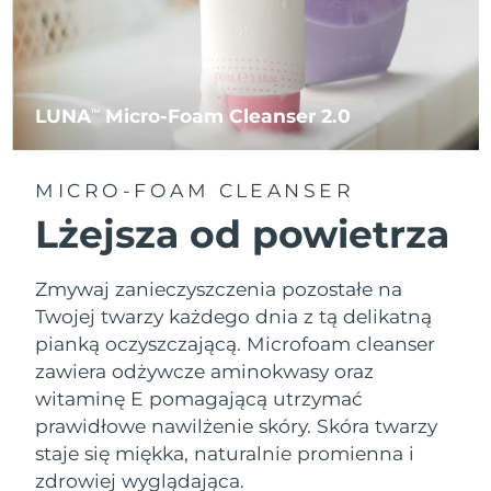
LUNA
Micro-Foam Cleanser 2.0
TM
MICRO-FOAM CLEANSER
Lżejsza od powietrza
Zmywaj zanieczyszczenia pozostałe na
Twojej twarzy każdego dnia z tą delikatną
pianką oczyszczającą. Microfoam cleanser
zawiera odżywcze aminokwasy oraz
witaminę E pomagającą utrzymać
prawidłowe nawilżenie skóry. Skóra twarzy
staje się miękka, naturalnie promienna i
zdrowiej wyglądająca.