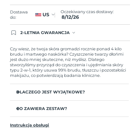
8/11/26
Oczekiwany czas dostawy:
Dostawa
Oczekiwany czas dostawy
US
Słowenia
8/12/26
do:
8/11/26
Republika
2-LETNIA GWARANCJA
Oczekiwany czas dostawy
Dzisiejsze zamówienie uprawnia do korzystania z
Południowej Afryki
8/19/26
pełnej gwarancji FOREO. Oznacza to, że w
przypadku wystąpienia problemów w ciągu 2 lat
Czy wiesz, że twoja skóra gromadzi rocznie ponad 4 kilo
Oczekiwany czas dostawy
od zakupu, FOREO bezpłatnie wymieni produkt.
brudu i martwego naskórka? Czyszczenie twarzy dłońmi
Korea Południowa
8/13/26
jest dużo mniej skuteczne, niż myślisz. Dlatego
stworzyliśmy przyrząd do czyszczenia i ujędrniania skóry
typu 2-w-1, który usuwa 99% brudu, tłuszczu i pozostałości
Oczekiwany czas dostawy
Hiszpania
makijażu, co potwierdzają badania kliniczne.
8/11/26
Oczekiwany czas dostawy
DLACZEGO JEST WYJĄTKOWE?
Szwecja
8/11/26
35 razy bardziej higieniczne niż włókno nylonowe.
CO ZAWIERA ZESTAW?
Oczekiwany czas dostawy
100% użytkowników zgłasza bardziej odświeżoną i
Szwajcaria
8/11/26
promienną skórę.
LUNA
4
™
96% użytkowników zgłasza zdrowiej wyglądającą skórę.
Instrukcja obsługi
Kabel ładujący USB
Oczekiwany czas dostawy
81% zgłasza mniejszą liczbę skaz.
Tajwan
8/16/26
Przewodnik „Szybki start”
98% użytkowników zgłasza lepsze wchłanianie