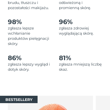
Oczekiwany czas dostawy
brudu, tłuszczu i
odświeżoną i
Liban
8/12/26
pozostałości makijażu.
promienną skórę.
Oczekiwany czas dostawy
Litwa
98%
96%
8/11/26
zgłasza lepsze
zgłasza zdrowiej
Oczekiwany czas dostawy
wchłanianie
wyglądającą skórę.
Luksemburg
8/11/26
produktów pielęgnacji
skóry.
Oczekiwany czas dostawy
SRA Makau (Chiny)
8/13/26
86%
81%
Oczekiwany czas dostawy
Malezja
zgłasza lepszy wygląd i
zgłasza mniejszą liczbę
8/14/26
dotyk skóry.
skaz.
Oczekiwany czas dostawy
Malta
8/11/26
Oczekiwany czas dostawy
Meksyk
8/15/26
BESTSELLERY
Oczekiwany czas dostawy
Monako
8/12/26