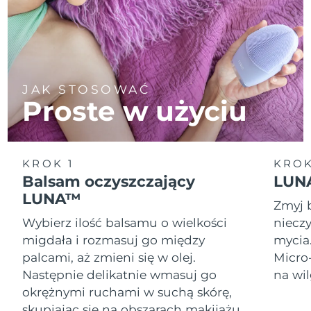
JAK STOSOWAĆ
Proste w użyciu
KROK 1
KROK
Balsam oczyszczający
LUNA
LUNA™
Zmyj 
Wybierz ilość balsamu o wielkości
nieczy
migdała i rozmasuj go między
mycia
palcami, aż zmieni się w olej.
Micro
Następnie delikatnie wmasuj go
na wil
okrężnymi ruchami w suchą skórę,
skupiając się na obszarach makijażu.