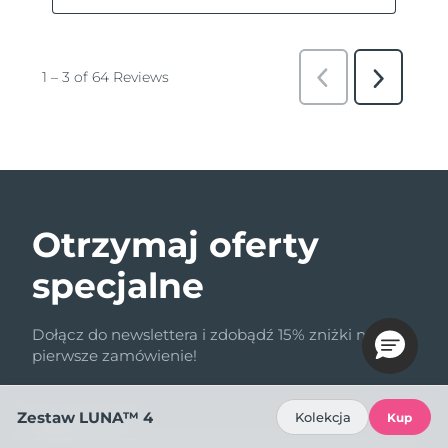
Otrzymaj oferty
specjalne
Dołącz do newslettera i zdobądź 15% zniżki na
pierwsze zamówienie!
Zestaw LUNA™ 4
Kolekcja
Kup
Adres e-mail