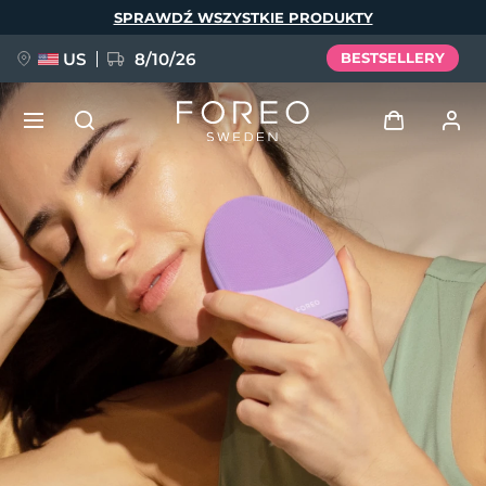
Przejdź
SPRAWDŹ WSZYSTKIE PRODUKTY
do
treści
US
8/10/26
BESTSELLERY
NOWOŚĆ
Zaloguj
Język
BREAKING NEWS
Profil użytkownika
English
Deutsch
Español
Moje urządzenia
FAQ™ Pure Beauty-Tech Elixir
Français
Italiano
Português
Moje zamówienia
Polski
Svenska
Русский
Türkçe
简体中文
繁體中文
Moje adresy
issa™ Teeth Whitening Set
Moje subskrypcje