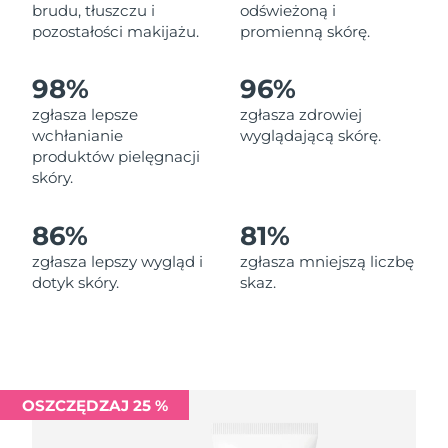
Oczekiwany czas dostawy
brudu, tłuszczu i
odświeżoną i
Liban
10/08/2026
pozostałości makijażu.
promienną skórę.
Oczekiwany czas dostawy
Litwa
98%
96%
09/08/2026
zgłasza lepsze
zgłasza zdrowiej
Oczekiwany czas dostawy
wchłanianie
wyglądającą skórę.
Luksemburg
09/08/2026
produktów pielęgnacji
skóry.
Oczekiwany czas dostawy
SRA Makau (Chiny)
11/08/2026
86%
81%
Oczekiwany czas dostawy
Malezja
zgłasza lepszy wygląd i
zgłasza mniejszą liczbę
12/08/2026
dotyk skóry.
skaz.
Oczekiwany czas dostawy
Malta
09/08/2026
Oczekiwany czas dostawy
Meksyk
13/08/2026
OSZCZĘDZAJ 25 %
Oczekiwany czas dostawy
Monako
10/08/2026