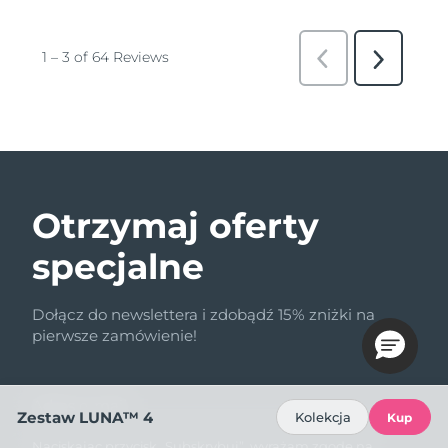
Otrzymaj oferty
specjalne
Dołącz do newslettera i zdobądź 15% zniżki na
pierwsze zamówienie!
Adres e-mail
Zestaw LUNA™ 4
Kolekcja
Kup
Naciskając przycisk „Subskrybuj”, wyrażam zgodę na