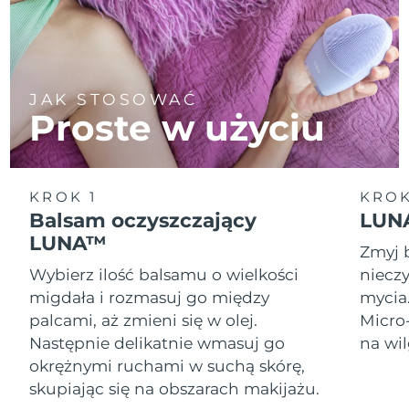
JAK STOSOWAĆ
Proste w użyciu
KROK 1
KROK
Balsam oczyszczający
LUNA
LUNA™
Zmyj 
Wybierz ilość balsamu o wielkości
nieczy
migdała i rozmasuj go między
mycia
palcami, aż zmieni się w olej.
Micro
Następnie delikatnie wmasuj go
na wil
okrężnymi ruchami w suchą skórę,
skupiając się na obszarach makijażu.