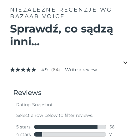
NIEZALEŻNE RECENZJE
WG
BAZAAR VOICE
Sprawdź, co sądzą
inni...
4.9
(64)
Write a review
4.9
out
of
5
stars,
average
rating
value.
Read
64
Reviews.
Same
page
link.