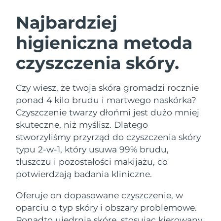
SZWEDZKI RUTYNA PIELĘGNACJI
URODY
Najbardziej
higieniczna metoda
Oczekiwany czas dostawy
Australia
12/08/2026
czyszczenia skóry.
Oczekiwany czas dostawy
Oczyszczanie twarzy
Lifting twarzy
Austria
09/08/2026
LUNA™ 4 zestaw
BEAR™ 2 zestaw
Czy wiesz, że twoja skóra gromadzi rocznie
Oczekiwany czas dostawy
Bahrajn
ponad 4 kilo brudu i martwego naskórka?
Anti-aging massage
Microcurrent toning
10/08/2026
Czyszczenie twarzy dłońmi jest dużo mniej
Pielęgnacja jamy
skuteczne, niż myślisz. Dlatego
Oczekiwany czas dostawy
Nawilżenie
ustnej
Belgia
09/08/2026
LUNA™ 4 Plus
BEAR™ 2 go
stworzyliśmy przyrząd do czyszczenia skóry
UFO™ 3 zestaw
issa™ 4
typu 2-w-1, który usuwa 99% brudu,
Massage, LED heating
Microcurrent toning on-the-go
Oczekiwany czas dostawy
FAQ™ ZABIEG ANTI-AGING
Bermudy
Deep facial hydration
Hybrid silicone sonic toothbrush
tłuszczu i pozostałości makijażu, co
15/08/2026
potwierdzają badania kliniczne.
NEW
Bośnia i
LUNA™ 4 Men
BEAR™ 2 eyes & lips
Oczekiwany czas dostawy
UFO™ 3 LED
Oferuje on dopasowane czyszczenie, w
Hercegowina
12/08/2026
issa™ 4 plus
For men, anti-aging massage
Microcurrent line smoothing device
Near-infrared and red light therapy
oparciu o typ skóry i obszary problemowe.
Smart hybrid silicone sonic toothbrush
device
Anti-aging
Zabiegi LED
Oczekiwany czas dostawy
Ponadto ujędrnia skórę, stosując kierowany