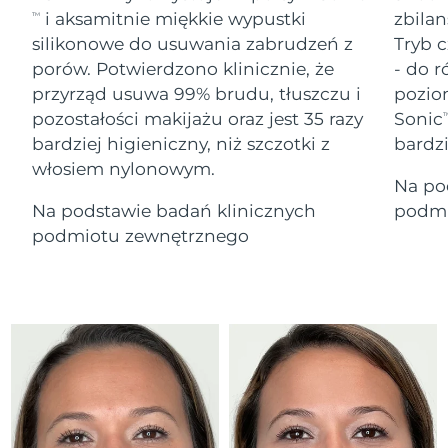
Serum
Gibraltar
All revitalizing eye massagers
issa™ Teeth Whitening Gel
13/08/2026
i aksamitnie miękkie wypustki
zbilan
TM
Advanced pore care essentials
For healthy hair
18% PAP
silikonowe do usuwania zabrudzeń z
Tryb c
Kosmetyki
Mężczyźni
Oczekiwany czas dostawy
Grecja
porów. Potwierdzono klinicznie, że
- do r
09/08/2026
przyrząd usuwa 99% brudu, tłuszczu i
pozio
pozostałości makijażu oraz jest 35 razy
Sonic
SRA Hongkong
T
Oczekiwany czas dostawy
(Chiny)
10/08/2026
bardziej higieniczny, niż szczotki z
bardz
włosiem nylonowym.
Kupuj
Na po
Oczekiwany czas dostawy
Węgry
09/08/2026
Na podstawie badań klinicznych
podmi
podmiotu zewnętrznego
Oczekiwany czas dostawy
Islandia
FOREO APP
10/08/2026
O NAS
Oczekiwany czas dostawy
Indonezja
07/08/2026
Oczekiwany czas dostawy
Irlandia
09/08/2026
Oczekiwany czas dostawy
Wyspa Man
11/08/2026