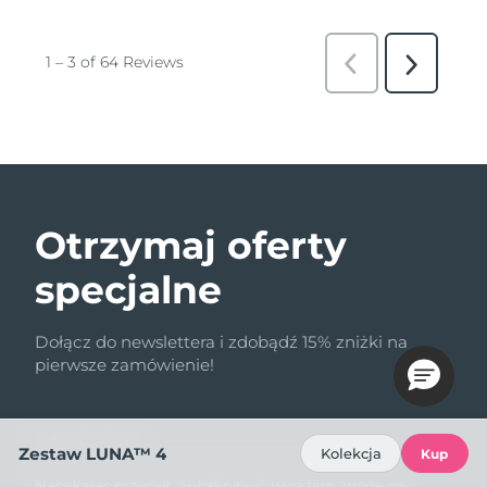
Otrzymaj oferty
specjalne
Dołącz do newslettera i zdobądź 15% zniżki na
pierwsze zamówienie!
Adres e-mail
Zestaw LUNA™ 4
Kolekcja
Kup
Naciskając przycisk „Subskrybuj”, wyrażam zgodę na