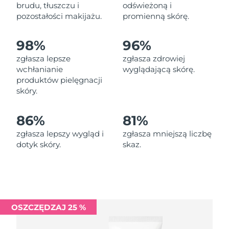
Oczekiwany czas dostawy
brudu, tłuszczu i
odświeżoną i
Liban
8/12/26
pozostałości makijażu.
promienną skórę.
Oczekiwany czas dostawy
Litwa
98%
96%
8/11/26
zgłasza lepsze
zgłasza zdrowiej
Oczekiwany czas dostawy
wchłanianie
wyglądającą skórę.
Luksemburg
8/11/26
produktów pielęgnacji
skóry.
Oczekiwany czas dostawy
SRA Makau (Chiny)
8/13/26
86%
81%
Oczekiwany czas dostawy
Malezja
zgłasza lepszy wygląd i
zgłasza mniejszą liczbę
8/14/26
dotyk skóry.
skaz.
Oczekiwany czas dostawy
Malta
8/11/26
Oczekiwany czas dostawy
Meksyk
8/15/26
OSZCZĘDZAJ 25 %
Oczekiwany czas dostawy
Monako
8/12/26