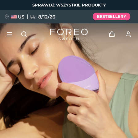
Przejdź
SPRAWDŹ WSZYSTKIE PRODUKTY
do
treści
US
8/12/26
BESTSELLERY
NOWOŚĆ
Zaloguj
Język
BREAKING NEWS
Profil użytkownika
English
Deutsch
Español
Moje urządzenia
FAQ™ Pure Beauty-Tech Elixir
Français
Italiano
Português
Moje zamówienia
Polski
Svenska
Русский
Türkçe
简体中文
繁體中文
Moje adresy
issa™ Teeth Whitening Set
Moje subskrypcje