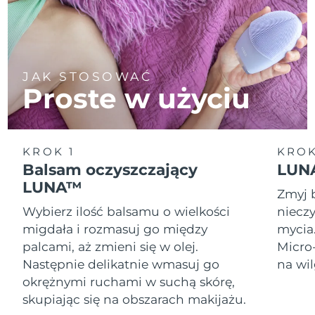
JAK STOSOWAĆ
Proste w użyciu
KROK 1
KROK
Balsam oczyszczający
LUNA
LUNA™
Zmyj 
Wybierz ilość balsamu o wielkości
nieczy
migdała i rozmasuj go między
mycia
palcami, aż zmieni się w olej.
Micro
Następnie delikatnie wmasuj go
na wil
okrężnymi ruchami w suchą skórę,
skupiając się na obszarach makijażu.