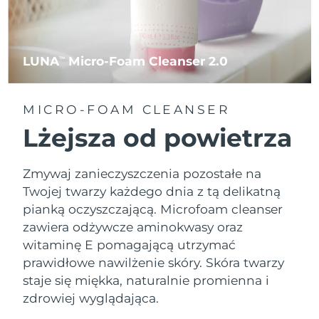
LUNA
Micro-Foam Cleanser 2.0
TM
MICRO-FOAM CLEANSER
Lżejsza od powietrza
Zmywaj zanieczyszczenia pozostałe na
Twojej twarzy każdego dnia z tą delikatną
pianką oczyszczającą. Microfoam cleanser
zawiera odżywcze aminokwasy oraz
witaminę E pomagającą utrzymać
prawidłowe nawilżenie skóry. Skóra twarzy
staje się miękka, naturalnie promienna i
zdrowiej wyglądająca.