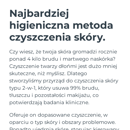
SZWEDZKI RUTYNA PIELĘGNACJI
URODY
Najbardziej
higieniczna metoda
Oczekiwany czas dostawy
Australia
8/14/26
czyszczenia skóry.
Oczekiwany czas dostawy
Oczyszczanie twarzy
Lifting twarzy
Austria
8/11/26
LUNA™ 4 zestaw
BEAR™ 2 zestaw
Czy wiesz, że twoja skóra gromadzi rocznie
Oczekiwany czas dostawy
Bahrajn
ponad 4 kilo brudu i martwego naskórka?
Anti-aging massage
Microcurrent toning
8/12/26
Czyszczenie twarzy dłońmi jest dużo mniej
Pielęgnacja jamy
skuteczne, niż myślisz. Dlatego
Oczekiwany czas dostawy
Nawilżenie
ustnej
Belgia
8/11/26
LUNA™ 4 Plus
BEAR™ 2 go
stworzyliśmy przyrząd do czyszczenia skóry
UFO™ 3 zestaw
issa™ 4
typu 2-w-1, który usuwa 99% brudu,
Massage, LED heating
Microcurrent toning on-the-go
Oczekiwany czas dostawy
FAQ™ ZABIEG ANTI-AGING
Bermudy
Deep facial hydration
Hybrid silicone sonic toothbrush
tłuszczu i pozostałości makijażu, co
8/17/26
potwierdzają badania kliniczne.
NEW
Bośnia i
LUNA™ 4 Men
BEAR™ 2 eyes & lips
Oczekiwany czas dostawy
UFO™ 3 LED
Oferuje on dopasowane czyszczenie, w
Hercegowina
8/14/26
issa™ 4 plus
For men, anti-aging massage
Microcurrent line smoothing device
Near-infrared and red light therapy
oparciu o typ skóry i obszary problemowe.
Smart hybrid silicone sonic toothbrush
device
Anti-aging
Zabiegi LED
Oczekiwany czas dostawy
Ponadto ujędrnia skórę, stosując kierowany