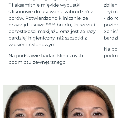
Serum
Gibraltar
All revitalizing eye massagers
issa™ Teeth Whitening Gel
8/15/26
i aksamitnie miękkie wypustki
zbilan
TM
Advanced pore care essentials
For healthy hair
18% PAP
silikonowe do usuwania zabrudzeń z
Tryb c
Kosmetyki
Mężczyźni
Oczekiwany czas dostawy
Grecja
porów. Potwierdzono klinicznie, że
- do r
8/11/26
przyrząd usuwa 99% brudu, tłuszczu i
pozio
pozostałości makijażu oraz jest 35 razy
Sonic
SRA Hongkong
T
Oczekiwany czas dostawy
(Chiny)
8/12/26
bardziej higieniczny, niż szczotki z
bardz
włosiem nylonowym.
Kupuj
Na po
Oczekiwany czas dostawy
Węgry
8/11/26
Na podstawie badań klinicznych
podmi
podmiotu zewnętrznego
Oczekiwany czas dostawy
Islandia
FOREO APP
8/12/26
O NAS
Oczekiwany czas dostawy
Indonezja
8/9/26
Oczekiwany czas dostawy
Irlandia
8/11/26
Oczekiwany czas dostawy
Wyspa Man
8/13/26