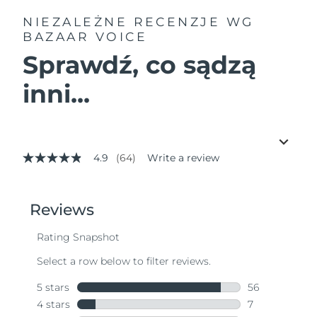
NIEZALEŻNE RECENZJE
WG
BAZAAR VOICE
Sprawdź, co sądzą
inni...
4.9
(64)
Write a review
4.9
out
of
5
stars,
average
rating
value.
Read
64
Reviews.
Same
page
link.