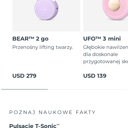
BEAR™ 2 go
UFO™ 3 mini
Przenośny lifting twarzy.
Głębokie nawilżen
dla doskonale
przygotowanej sk
USD 279
USD 139
POZNAJ NAUKOWE FAKTY
Pulsacje T-Sonic
TM