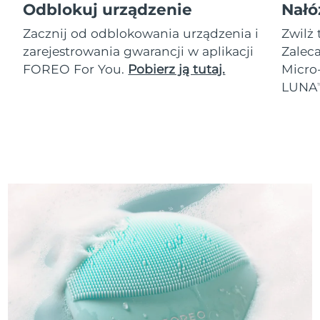
Odblokuj urządzenie
Nałó
Zacznij od odblokowania urządzenia i
Zwilż 
zarejestrowania gwarancji w aplikacji
Zalec
FOREO For You.
Pobierz ją tutaj.
Micro
LUNA
T