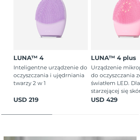
Oczekiwany czas dostawy
Tajlandia
8/13/26
Oczekiwany czas dostawy
Turcja
8/10/26
Zjednoczone Emiraty
Oczekiwany czas dostawy
Arabskie
8/10/26
LUNA™ 4
LUNA™ 4 plus
Oczekiwany czas dostawy
Inteligentne urządzenie do
Urządzenie mikr
Wielka Brytania
8/9/26
oczyszczania i ujędrniania
do oczyszczania z
twarzy 2 w 1
światłem LED. Dl
Oczekiwany czas dostawy
Stany Zjednoczone
starzejącej się skór
8/10/26
USD 219
USD 429
Oczekiwany czas dostawy
Uzbekistan
8/14/26
Oczekiwany czas dostawy
Wietnam
8/15/26