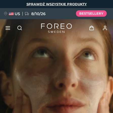
Przejdź
SPRAWDŹ WSZYSTKIE PRODUKTY
do
treści
US
8/10/26
BESTSELLERY
NOWOŚĆ
Zaloguj
Język
BREAKING NEWS
Profil użytkownika
English
Deutsch
Español
Moje urządzenia
FAQ™ Pure Beauty-Tech Elixir
Français
Italiano
Português
Moje zamówienia
Polski
Svenska
Русский
Türkçe
简体中文
繁體中文
Moje adresy
issa™ Teeth Whitening Set
Moje subskrypcje