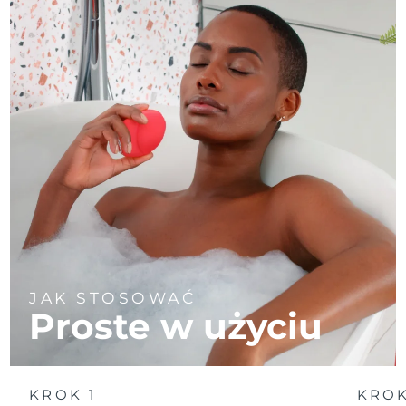
JAK STOSOWAĆ
Proste w użyciu
KROK 1
KROK