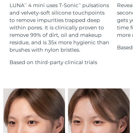
Serum
Gibraltar
All revitalizing eye massagers
issa™ Teeth Whitening Gel
8/13/26
LUNA
4 mini uses T-Sonic
pulsations
Reveal
TM
TM
Advanced pore care essentials
For healthy hair
18% PAP
and velvety-soft silicone touchpoints
secon
Kosmetyki
Mężczyźni
Oczekiwany czas dostawy
Grecja
to remove impurities trapped deep
gets y
8/9/26
within pores. It is clinically proven to
time f
remove 99% of dirt, oil and makeup
more r
SRA Hongkong
Oczekiwany czas dostawy
(Chiny)
8/10/26
residue, and is 35x more hygienic than
Based 
brushes with nylon bristles.
Kupuj
Oczekiwany czas dostawy
Węgry
8/9/26
Based on third-party clinical trials
Oczekiwany czas dostawy
Islandia
FOREO APP
8/10/26
O NAS
Oczekiwany czas dostawy
Indonezja
8/7/26
Oczekiwany czas dostawy
Irlandia
8/9/26
Oczekiwany czas dostawy
Wyspa Man
8/11/26