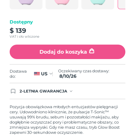
samej
Oczekiwany czas dostawy
Portoryko
strony.
8/11/26
Dostępny
Oczekiwany czas dostawy
Katar
8/10/26
$ 139
VAT i cło wliczone
Oczekiwany czas dostawy
Reunion
8/14/26
Dodaj do koszyka
Oczekiwany czas dostawy
Rumunia
8/9/26
Oczekiwany czas dostawy:
Dostawa
US
8/10/26
Oczekiwany czas dostawy
do:
Rosja
8/17/26
2-LETNIA GWARANCJA
Oczekiwany czas dostawy
Arabia Saudyjska
Dzisiejsze zamówienie uprawnia do korzystania z
8/10/26
pełnej gwarancji FOREO. Oznacza to, że w
przypadku wystąpienia problemów w ciągu 2 lat
Pozycja obowiązkowa młodych entuzjastów pielęgnacji
od zakupu, FOREO bezpłatnie wymieni produkt.
cery. Udowodniono klinicznie, że pulsacje T-Sonic™
Oczekiwany czas dostawy
Singapur
usuwają 99% brudu, sebum i pozostałości makijażu, aby
8/11/26
dogłębnie oczyszczać pory i problematyczne obszary, co
zmniejsza wypryski. Gdy nie masz czasu, tryb Glow Boost
Oczekiwany czas dostawy
Słowacja
zapewni 30-sekundowe oczyszczenie.