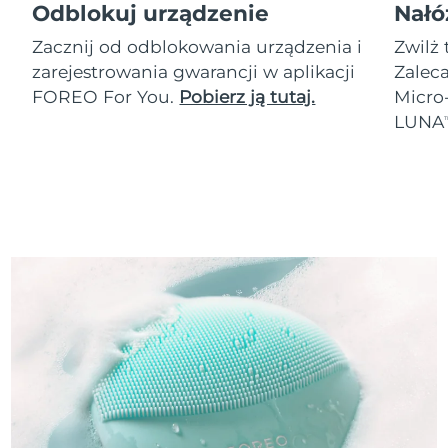
Odblokuj urządzenie
Nałó
Zacznij od odblokowania urządzenia i
Zwilż 
zarejestrowania gwarancji w aplikacji
Zalec
FOREO For You.
Pobierz ją tutaj.
Micro
LUNA
T