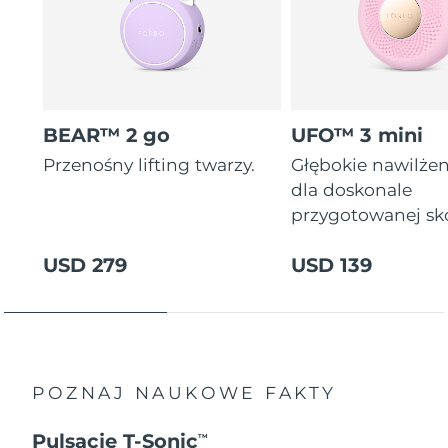
BEAR™ 2 go
UFO™ 3 mini
Przenośny lifting twarzy.
Głębokie nawilżen
dla doskonale
przygotowanej sk
USD 279
USD 139
POZNAJ NAUKOWE FAKTY
Pulsacje T-Sonic
TM