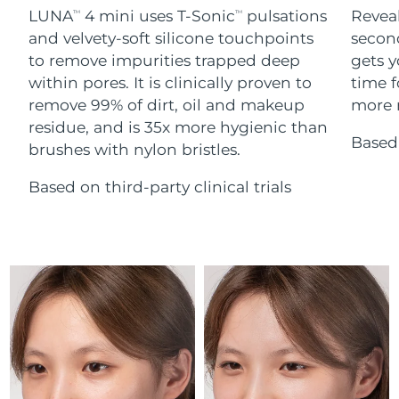
Serum
Gibraltar
All revitalizing eye massagers
issa™ Teeth Whitening Gel
8/12/26
LUNA
4 mini uses T-Sonic
pulsations
Reveal
TM
TM
Advanced pore care essentials
For healthy hair
18% PAP
and velvety-soft silicone touchpoints
secon
Kosmetyki
Mężczyźni
Oczekiwany czas dostawy
Grecja
to remove impurities trapped deep
gets y
8/8/26
within pores. It is clinically proven to
time f
remove 99% of dirt, oil and makeup
more r
SRA Hongkong
Oczekiwany czas dostawy
(Chiny)
8/9/26
residue, and is 35x more hygienic than
Based 
brushes with nylon bristles.
Kupuj
Oczekiwany czas dostawy
Węgry
8/8/26
Based on third-party clinical trials
Oczekiwany czas dostawy
Islandia
FOREO APP
8/9/26
O NAS
Oczekiwany czas dostawy
Indonezja
8/6/26
Oczekiwany czas dostawy
Irlandia
8/8/26
Oczekiwany czas dostawy
Wyspa Man
8/10/26