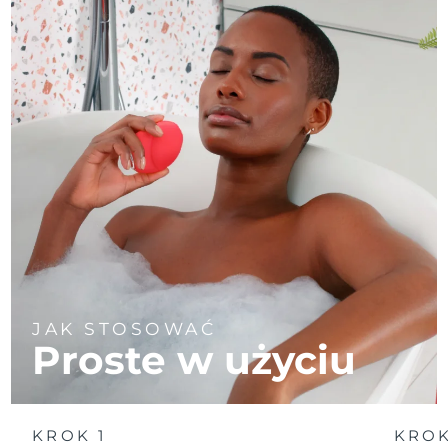
JAK STOSOWAĆ
Proste w użyciu
KROK 1
KROK