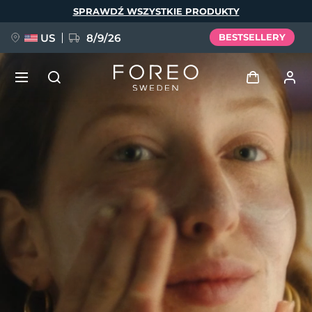
Przejdź
SPRAWDŹ WSZYSTKIE PRODUKTY
do
treści
US
8/9/26
BESTSELLERY
NOWOŚĆ
Zaloguj
Język
BREAKING NEWS
Profil użytkownika
English
Deutsch
Español
Moje urządzenia
FAQ™ Pure Beauty-Tech Elixir
Français
Italiano
Português
Moje zamówienia
Polski
Svenska
Русский
Türkçe
简体中文
繁體中文
Moje adresy
issa™ Teeth Whitening Set
Moje subskrypcje