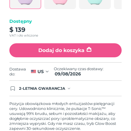
samej
Oczekiwany czas dostawy
Portoryko
strony.
8/10/26
Dostępny
Oczekiwany czas dostawy
Katar
8/9/26
$ 139
VAT i cło wliczone
Oczekiwany czas dostawy
Reunion
8/13/26
Dodaj do koszyka
Oczekiwany czas dostawy
Rumunia
8/8/26
Oczekiwany czas dostawy:
Dostawa
US
09/08/2026
Oczekiwany czas dostawy
do:
Rosja
8/16/26
2-LETNIA GWARANCJA
Oczekiwany czas dostawy
Arabia Saudyjska
Dzisiejsze zamówienie uprawnia do korzystania z
8/9/26
pełnej gwarancji FOREO. Oznacza to, że w
przypadku wystąpienia problemów w ciągu 2 lat
Pozycja obowiązkowa młodych entuzjastów pielęgnacji
od zakupu, FOREO bezpłatnie wymieni produkt.
cery. Udowodniono klinicznie, że pulsacje T-Sonic™
Oczekiwany czas dostawy
Singapur
usuwają 99% brudu, sebum i pozostałości makijażu, aby
8/10/26
dogłębnie oczyszczać pory i problematyczne obszary, co
zmniejsza wypryski. Gdy nie masz czasu, tryb Glow Boost
Oczekiwany czas dostawy
Słowacja
zapewni 30-sekundowe oczyszczenie.