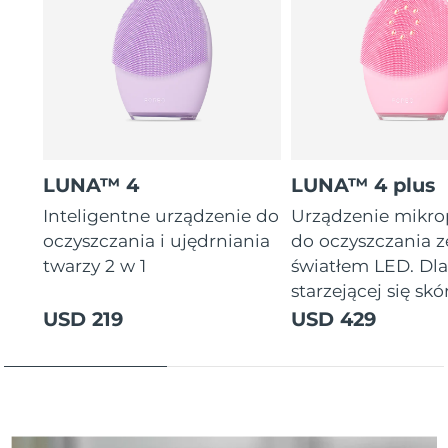
Oczekiwany czas dostawy
Tajlandia
8/12/26
Oczekiwany czas dostawy
Turcja
8/9/26
Zjednoczone Emiraty
Oczekiwany czas dostawy
Arabskie
8/9/26
LUNA™ 4
LUNA™ 4 plus
Oczekiwany czas dostawy
Inteligentne urządzenie do
Urządzenie mikr
Wielka Brytania
8/8/26
oczyszczania i ujędrniania
do oczyszczania z
twarzy 2 w 1
światłem LED. Dl
Oczekiwany czas dostawy
Stany Zjednoczone
starzejącej się skór
8/9/26
USD 219
USD 429
Oczekiwany czas dostawy
Uzbekistan
8/13/26
Oczekiwany czas dostawy
Wietnam
8/14/26