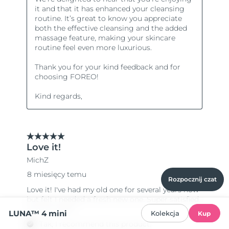
Rozpocznij czat
LUNA™ 4 mini
Kolekcja
Kup