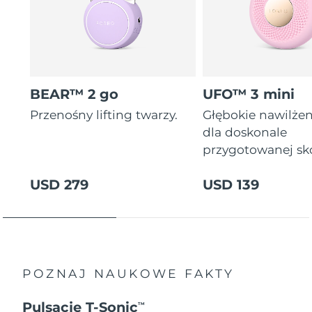
BEAR™ 2 go
UFO™ 3 mini
Przenośny lifting twarzy.
Głębokie nawilżen
dla doskonale
przygotowanej sk
USD 279
USD 139
POZNAJ NAUKOWE FAKTY
Pulsacje T-Sonic
TM