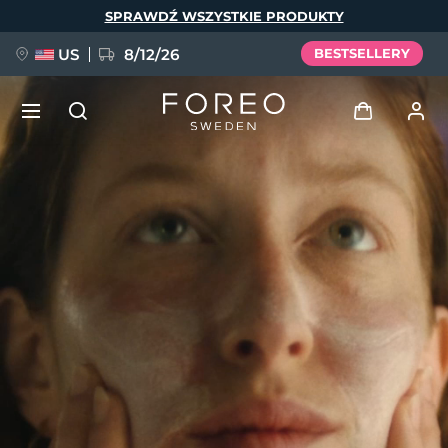
Przejdź
SPRAWDŹ WSZYSTKIE PRODUKTY
do
treści
US
8/12/26
BESTSELLERY
NOWOŚĆ
Zaloguj
Język
BREAKING NEWS
Profil użytkownika
English
Deutsch
Español
Moje urządzenia
FAQ™ Pure Beauty-Tech Elixir
Français
Italiano
Português
Moje zamówienia
Polski
Svenska
Русский
Türkçe
简体中文
繁體中文
Moje adresy
issa™ Teeth Whitening Set
Moje subskrypcje