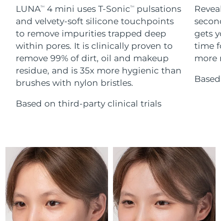
Serum
Gibraltar
All revitalizing eye massagers
issa™ Teeth Whitening Gel
8/15/26
LUNA
4 mini uses T-Sonic
pulsations
Reveal
TM
TM
Advanced pore care essentials
For healthy hair
18% PAP
and velvety-soft silicone touchpoints
secon
Kosmetyki
Mężczyźni
Oczekiwany czas dostawy
Grecja
to remove impurities trapped deep
gets y
8/11/26
within pores. It is clinically proven to
time f
remove 99% of dirt, oil and makeup
more r
SRA Hongkong
Oczekiwany czas dostawy
(Chiny)
8/12/26
residue, and is 35x more hygienic than
Based 
brushes with nylon bristles.
Kupuj
Oczekiwany czas dostawy
Węgry
8/11/26
Based on third-party clinical trials
Oczekiwany czas dostawy
Islandia
FOREO APP
8/12/26
O NAS
Oczekiwany czas dostawy
Indonezja
8/9/26
Oczekiwany czas dostawy
Irlandia
8/11/26
Oczekiwany czas dostawy
Wyspa Man
8/13/26