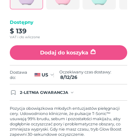
link.
Oczekiwany czas dostawy
Portoryko
8/13/26
Dostępny
Oczekiwany czas dostawy
Katar
8/12/26
$ 139
VAT i cło wliczone
Oczekiwany czas dostawy
Reunion
8/16/26
Dodaj do koszyka
Oczekiwany czas dostawy
Rumunia
8/11/26
Oczekiwany czas dostawy:
Dostawa
US
8/12/26
Oczekiwany czas dostawy
do:
Rosja
8/19/26
2-LETNIA GWARANCJA
Oczekiwany czas dostawy
Arabia Saudyjska
Dzisiejsze zamówienie uprawnia do korzystania z
8/12/26
pełnej gwarancji FOREO. Oznacza to, że w
przypadku wystąpienia problemów w ciągu 2 lat
Pozycja obowiązkowa młodych entuzjastów pielęgnacji
od zakupu, FOREO bezpłatnie wymieni produkt.
cery. Udowodniono klinicznie, że pulsacje T-Sonic™
Oczekiwany czas dostawy
Singapur
usuwają 99% brudu, sebum i pozostałości makijażu, aby
8/13/26
dogłębnie oczyszczać pory i problematyczne obszary, co
zmniejsza wypryski. Gdy nie masz czasu, tryb Glow Boost
Oczekiwany czas dostawy
Słowacja
zapewni 30-sekundowe oczyszczenie.