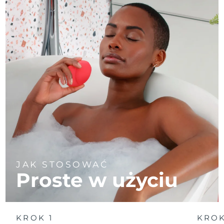
JAK STOSOWAĆ
Proste w użyciu
KROK 1
KROK