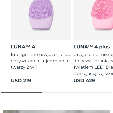
Oczekiwany czas dostawy
Tajlandia
8/15/26
Oczekiwany czas dostawy
Turcja
8/12/26
Zjednoczone Emiraty
Oczekiwany czas dostawy
Arabskie
8/12/26
LUNA™ 4
LUNA™ 4 plus
Oczekiwany czas dostawy
Inteligentne urządzenie do
Urządzenie mikr
Wielka Brytania
8/11/26
oczyszczania i ujędrniania
do oczyszczania z
twarzy 2 w 1
światłem LED. Dl
Oczekiwany czas dostawy
Stany Zjednoczone
starzejącej się skór
8/12/26
USD 219
USD 429
Oczekiwany czas dostawy
Uzbekistan
8/16/26
Oczekiwany czas dostawy
Wietnam
8/17/26