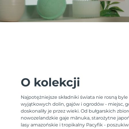
issa™ Teeth Whitening Set
FAQ™ Dual LED Panel
POPULARNY
O kolekcji
Najpotężniejsze składniki świata nie rosną byle
Specjalne oferty
Bestsellery
wyjątkowych dolin, gajów i ogrodów - miejsc, gd
doskonaliły je przez wieki. Od bułgarskich zbior
nowozelandzkie gaje mānuka, starożytne japoń
lasy amazońskie i tropikalny Pacyfik - poszukiw