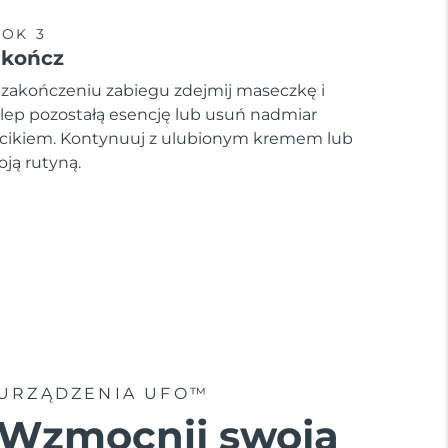
OK 3
akończ
 zakończeniu zabiegu zdejmij maseczkę i
lep pozostałą esencję lub usuń nadmiar
cikiem. Kontynuuj z ulubionym kremem lub
oją rutyną.
URZĄDZENIA UFO™
Wzmocnij swoją