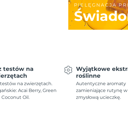
PIELĘGNACJA P
Świado
z testów na
Wyjątkowe ekstr
ierzętach
roślinne
testów na zwierzętach.
Autentyczne aromaty
ńskie: Acai Berry, Green
zamieniające rutynę w
i Coconut Oil.
zmysłową ucieczkę.