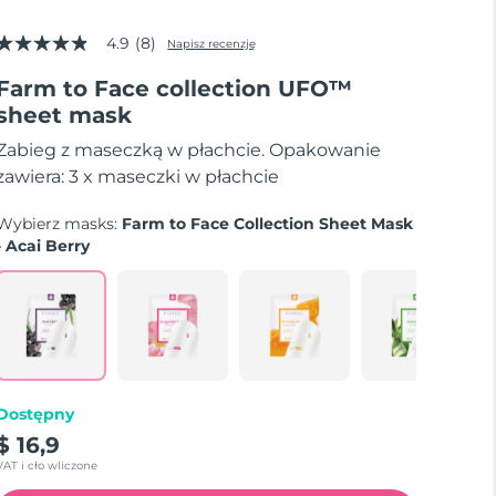
4.9
(8)
Napisz recenzję
4.9
z
Farm to Face collection UFO™
5
gwiazdek,
sheet mask
średnia
wartość
Zabieg z maseczką w płachcie. Opakowanie
oceny.
Read
zawiera: 3 x maseczki w płachcie
8
Reviews.
Wybierz masks:
Farm to Face Collection Sheet Mask
Łącze
do
- Acai Berry
tej
samej
strony.
Dostępny
$ 16,9
VAT i cło wliczone