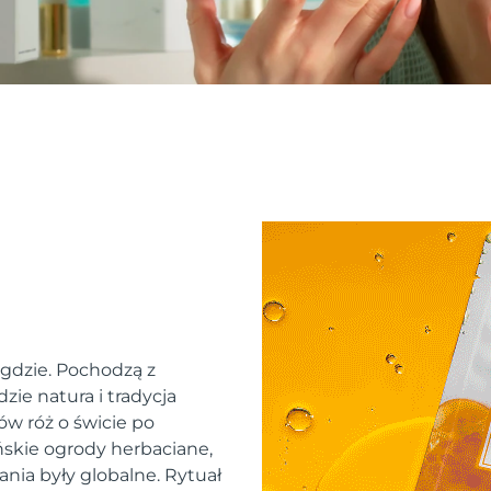
 gdzie. Pochodzą z
zie natura i tradycja
ów róż o świcie po
skie ogrody herbaciane,
ania były globalne. Rytuał