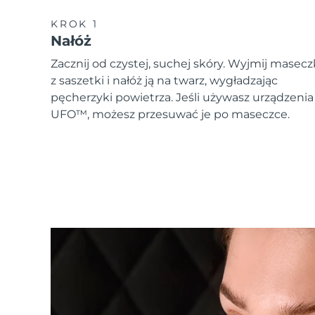
KROK 1
Nałóż
Zacznij od czystej, suchej skóry. Wyjmij masec
z saszetki i nałóż ją na twarz, wygładzając
pęcherzyki powietrza. Jeśli używasz urządzenia
UFO™, możesz przesuwać je po maseczce.