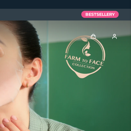
BESTSELLERY
Zaloguj
Profil użytkownika
Moje urządzenia
Moje zamówienia
Moje adresy
Moje subskrypcje