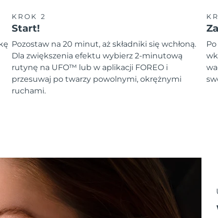
KROK 2
KR
Start!
Z
zkę
Pozostaw na 20 minut, aż składniki się wchłoną.
Po
Dla zwiększenia efektu wybierz 2-minutową
wk
rutynę na UFO™ lub w aplikacji FOREO i
wa
przesuwaj po twarzy powolnymi, okrężnymi
sw
ruchami.