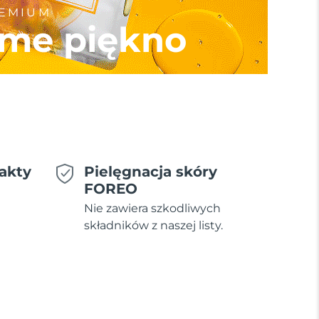
REMIUM
me piękno
akty
Pielęgnacja skóry
FOREO
Nie zawiera szkodliwych
składników z naszej listy.