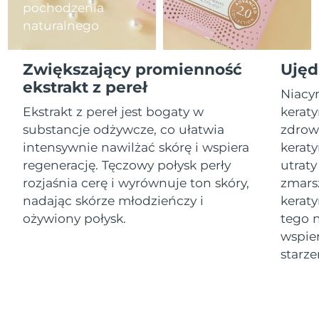
pochodzenia
naturalnego
Oczekiwany czas dostawy
Izrael
15/8/26
Zwiększający promienność
Ujęd
Oczekiwany czas dostawy
Włochy
11/8/26
ekstrakt z pereł
Niacy
Ekstrakt z pereł jest bogaty w
keraty
Oczekiwany czas dostawy
Japonia
14/8/26
substancje odżywcze, co ułatwia
zdrow
intensywnie nawilżać skórę i wspiera
keraty
Oczekiwany czas dostawy
Jersey
regenerację. Tęczowy połysk perły
utraty
16/8/26
rozjaśnia cerę i wyrównuje ton skóry,
zmars
Oczekiwany czas dostawy
nadając skórze młodzieńczy i
kerat
Kazachstan
13/8/26
ożywiony połysk.
tego 
wspier
Oczekiwany czas dostawy
Kuwejt
11/8/26
starze
Oczekiwany czas dostawy
Łotwa
11/8/26