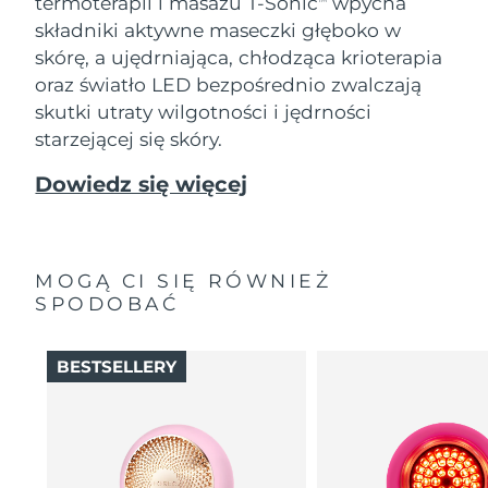
termoterapii i masażu T-Sonic
wpycha
składniki aktywne maseczki głęboko w
skórę, a ujędrniająca, chłodząca krioterapia
oraz światło LED bezpośrednio zwalczają
skutki utraty wilgotności i jędrności
starzejącej się skóry.
Dowiedz się więcej
MOGĄ CI SIĘ RÓWNIEŻ
SPODOBAĆ
BESTSELLERY