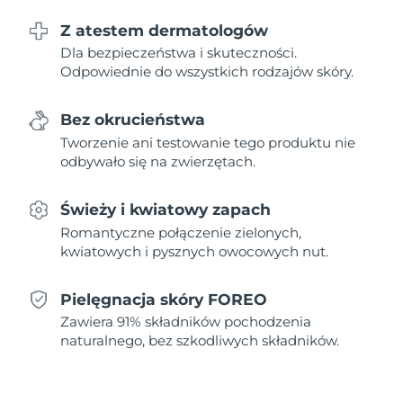
Z atestem dermatologów
Oczekiwany czas dostawy
Holandia
Dla bezpieczeństwa i skuteczności.
11/8/26
Odpowiednie do wszystkich rodzajów skóry.
Oczekiwany czas dostawy
Nowa Zelandia
11/8/26
Bez okrucieństwa
Tworzenie ani testowanie tego produktu nie
Oczekiwany czas dostawy
Norwegia
11/8/26
odbywało się na zwierzętach.
Oczekiwany czas dostawy
Oman
Świeży i kwiatowy zapach
14/8/26
Romantyczne połączenie zielonych,
kwiatowych i pysznych owocowych nut.
Oczekiwany czas dostawy
Filipiny
14/8/26
Pielęgnacja skóry FOREO
Oczekiwany czas dostawy
Polska
Zawiera 91% składników pochodzenia
12/8/26
naturalnego, bez szkodliwych składników.
Oczekiwany czas dostawy
Portugalia
11/8/26