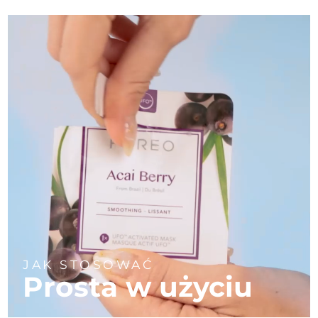
Oczekiwany czas dostawy
Portoryko
13/8/26
Oczekiwany czas dostawy
Katar
12/8/26
Oczekiwany czas dostawy
Reunion
16/8/26
Oczekiwany czas dostawy
Rumunia
11/8/26
Oczekiwany czas dostawy
Rosja
19/8/26
Oczekiwany czas dostawy
Arabia Saudyjska
12/8/26
JAK STOSOWAĆ
Oczekiwany czas dostawy
Singapur
Prosta w użyciu
13/8/26
Oczekiwany czas dostawy
Słowacja