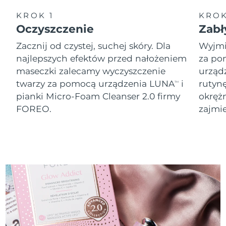
11/8/26
KROK 1
KROK
Oczekiwany czas dostawy
Słowenia
Oczyszczenie
Zabł
11/8/26
Zacznij od czystej, suchej skóry. Dla
Wyjmij
Republika
Oczekiwany czas dostawy
najlepszych efektów przed nałożeniem
za po
Południowej Afryki
19/8/26
maseczki zalecamy wyczyszczenie
urząd
twarzy za pomocą urządzenia LUNA
i
rutyn
TM
Oczekiwany czas dostawy
Korea Południowa
pianki Micro-Foam Cleanser 2.0 firmy
okręż
13/8/26
FOREO.
zajmie
Oczekiwany czas dostawy
Hiszpania
11/8/26
Oczekiwany czas dostawy
Szwecja
11/8/26
Oczekiwany czas dostawy
Szwajcaria
11/8/26
Oczekiwany czas dostawy
Tajwan
16/8/26