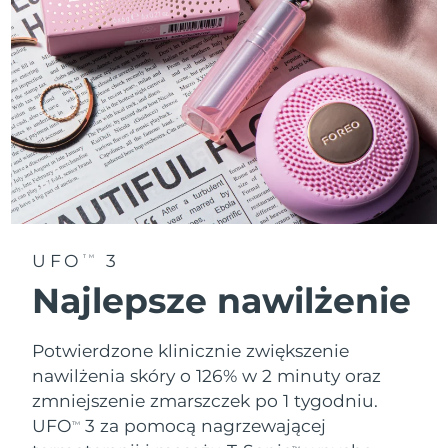
Oczekiwany czas dostawy
Tajlandia
15/8/26
Oczekiwany czas dostawy
Turcja
12/8/26
Zjednoczone Emiraty
Oczekiwany czas dostawy
Arabskie
12/8/26
Oczekiwany czas dostawy
Wielka Brytania
11/8/26
UFO
3
TM
Oczekiwany czas dostawy
Stany Zjednoczone
Najlepsze nawilżenie
12/8/26
Oczekiwany czas dostawy
Uzbekistan
Potwierdzone klinicznie zwiększenie
16/8/26
nawilżenia skóry o 126% w 2 minuty oraz
Oczekiwany czas dostawy
Wietnam
zmniejszenie zmarszczek po 1 tygodniu.
17/8/26
UFO
3 za pomocą nagrzewającej
TM
TM