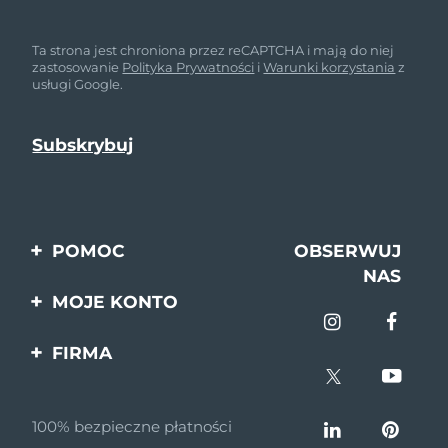
Ta strona jest chroniona przez reCAPTCHA i mają do niej
zastosowanie
Polityka Prywatności
i
Warunki korzystania
z
usługi Google.
POMOC
OBSERWUJ
NAS
Kontakt
MOJE KONTO
Zamówienia & Wysyłka
Rejestracja produktu
FIRMA
Gwarancja & Zwroty
Pomoc
O nas
Pytania i odpowiedzi
100% bezpieczne płatności
Program partnerski
Informacje o baterii