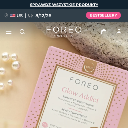
Przejdź
SPRAWDŹ WSZYSTKIE PRODUKTY
do
treści
US
8/12/26
BESTSELLERY
NOWOŚĆ
Zaloguj
Język
BREAKING NEWS
Profil użytkownika
English
Deutsch
Español
Moje urządzenia
FAQ™ Pure Beauty-Tech Elixir
Français
Italiano
Português
Moje zamówienia
Polski
Svenska
Русский
Türkçe
简体中文
繁體中文
Moje adresy
issa™ Teeth Whitening Set
Moje subskrypcje