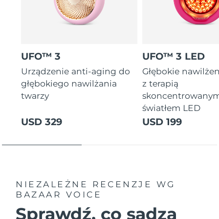
UFO™ 3
UFO™ 3 LED
Urządzenie anti-aging do
Głębokie nawilżen
głębokiego nawilżania
z terapią
twarzy
skoncentrowany
światłem LED
USD 329
USD 199
NIEZALEŻNE RECENZJE
WG
BAZAAR VOICE
Sprawdź, co sądzą