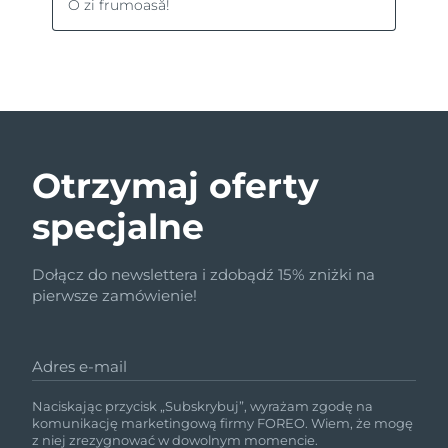
Otrzymaj oferty
specjalne
Dołącz do newslettera i zdobądź 15% zniżki na
pierwsze zamówienie!
Adres e-mail
Naciskając przycisk „Subskrybuj”, wyrażam zgodę na
komunikację marketingową firmy FOREO. Wiem, że mogę
z niej zrezygnować w dowolnym momencie.