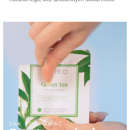
Oczekiwany czas dostawy
Portoryko
8/10/26
Oczekiwany czas dostawy
Katar
8/9/26
Oczekiwany czas dostawy
Reunion
8/13/26
Oczekiwany czas dostawy
Rumunia
8/8/26
Oczekiwany czas dostawy
Rosja
8/16/26
Oczekiwany czas dostawy
Arabia Saudyjska
8/9/26
Oczekiwany czas dostawy
Singapur
8/10/26
JAK STOSOWAĆ
Oczekiwany czas dostawy
Słowacja