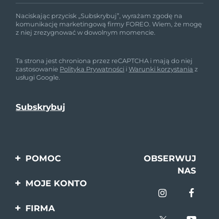
Naciskając przycisk „Subskrybuj”, wyrażam zgodę na
komunikację marketingową firmy FOREO. Wiem, że mogę
z niej zrezygnować w dowolnym momencie.
Ta strona jest chroniona przez reCAPTCHA i mają do niej
zastosowanie
Polityka Prywatności
i
Warunki korzystania
z
usługi Google.
POMOC
OBSERWUJ
NAS
Kontakt
MOJE KONTO
Zamówienia & Wysyłka
Rejestracja produktu
FIRMA
Gwarancja & Zwroty