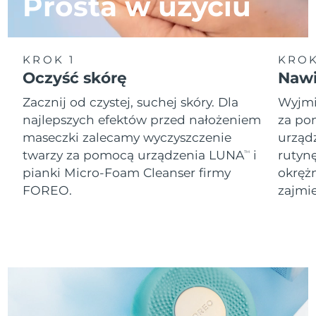
Prosta w użyciu
8/8/26
Oczekiwany czas dostawy
Słowenia
8/8/26
KROK 1
KROK
Republika
Oczyść skórę
Nawi
Oczekiwany czas dostawy
Południowej Afryki
8/16/26
Zacznij od czystej, suchej skóry. Dla
Wyjmij
najlepszych efektów przed nałożeniem
za po
Oczekiwany czas dostawy
Korea Południowa
8/10/26
maseczki zalecamy wyczyszczenie
urząd
twarzy za pomocą urządzenia LUNA
i
rutyn
TM
Oczekiwany czas dostawy
Hiszpania
pianki Micro-Foam Cleanser firmy
okręż
8/8/26
FOREO.
zajmie
Oczekiwany czas dostawy
Szwecja
8/8/26
Oczekiwany czas dostawy
Szwajcaria
8/8/26
Oczekiwany czas dostawy
Tajwan
8/13/26