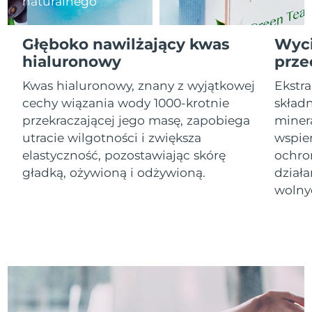
naturalnego
Oczekiwany czas dostawy
Izrael
8/12/26
Głęboko nawilżający kwas
Wyci
hialuronowy
prze
Oczekiwany czas dostawy
Włochy
8/8/26
Kwas hialuronowy, znany z wyjątkowej
Ekstra
cechy wiązania wody 1000-krotnie
skład
Oczekiwany czas dostawy
Japonia
przekraczającej jego masę, zapobiega
minera
8/11/26
utracie wilgotności i zwiększa
wspier
Oczekiwany czas dostawy
elastyczność, pozostawiając skórę
ochro
Jersey
8/13/26
gładką, ożywioną i odżywioną.
dział
wolny
Oczekiwany czas dostawy
Kazachstan
8/10/26
Oczekiwany czas dostawy
Kuwejt
8/8/26
Oczekiwany czas dostawy
Łotwa
8/8/26