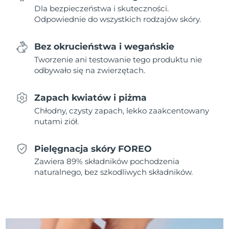
Dla bezpieczeństwa i skuteczności.
Odpowiednie do wszystkich rodzajów skóry.
Oczekiwany czas dostawy
Holandia
8/10/26
Bez okrucieństwa i wegańskie
Oczekiwany czas dostawy
Nowa Zelandia
Tworzenie ani testowanie tego produktu nie
8/10/26
odbywało się na zwierzętach.
Oczekiwany czas dostawy
Norwegia
8/10/26
Zapach kwiatów i piżma
Chłodny, czysty zapach, lekko zaakcentowany
Oczekiwany czas dostawy
Oman
nutami ziół.
8/13/26
Oczekiwany czas dostawy
Filipiny
Pielęgnacja skóry FOREO
8/13/26
Zawiera 89% składników pochodzenia
naturalnego, bez szkodliwych składników.
Oczekiwany czas dostawy
Polska
8/11/26
Oczekiwany czas dostawy
Portugalia
8/10/26