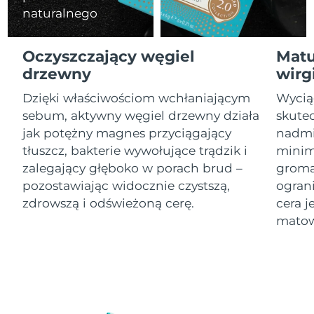
naturalnego
Oczekiwany czas dostawy
Izrael
8/14/26
Oczyszczający węgiel
Matu
Oczekiwany czas dostawy
drzewny
wirg
Włochy
8/10/26
Dzięki właściwościom wchłaniającym
Wyciąg
Oczekiwany czas dostawy
sebum, aktywny węgiel drzewny działa
skute
Japonia
8/13/26
jak potężny magnes przyciągający
nadmi
tłuszcz, bakterie wywołujące trądzik i
minim
Oczekiwany czas dostawy
Jersey
8/15/26
zalegający głęboko w porach brud –
groma
pozostawiając widocznie czystszą,
ogran
Oczekiwany czas dostawy
Kazachstan
zdrowszą i odświeżoną cerę.
cera j
8/12/26
matow
Oczekiwany czas dostawy
Kuwejt
8/10/26
Oczekiwany czas dostawy
Łotwa
8/10/26