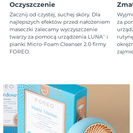
8/10/26
Oczyszczenie
Zma
Oczekiwany czas dostawy
Zacznij od czystej, suchej skóry. Dla
Wyjmij
Słowenia
8/10/26
najlepszych efektów przed nałożeniem
za po
maseczki zalecamy wyczyszczenie
urząd
Republika
Oczekiwany czas dostawy
twarzy za pomocą urządzenia LUNA
i
rutyn
TM
Południowej Afryki
8/18/26
pianki Micro-Foam Cleanser 2.0 firmy
okręż
FOREO.
zajmie
Oczekiwany czas dostawy
Korea Południowa
8/12/26
Oczekiwany czas dostawy
Hiszpania
8/10/26
Oczekiwany czas dostawy
Szwecja
8/10/26
Oczekiwany czas dostawy
Szwajcaria
8/10/26
Oczekiwany czas dostawy
Tajwan
8/15/26