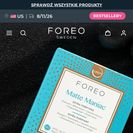
Przejdź
SPRAWDŹ WSZYSTKIE PRODUKTY
do
treści
US
8/11/26
BESTSELLERY
NOWOŚĆ
Zaloguj
Język
BREAKING NEWS
Profil użytkownika
English
Deutsch
Español
Moje urządzenia
FAQ™ Pure Beauty-Tech Elixir
Français
Italiano
Português
Moje zamówienia
Polski
Svenska
Русский
Türkçe
简体中文
繁體中文
Moje adresy
issa™ Teeth Whitening Set
Moje subskrypcje