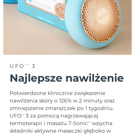
Oczekiwany czas dostawy
Tajlandia
8/14/26
Oczekiwany czas dostawy
Turcja
8/11/26
Zjednoczone Emiraty
Oczekiwany czas dostawy
Arabskie
8/11/26
Oczekiwany czas dostawy
UFO
3
Wielka Brytania
TM
8/10/26
Najlepsze nawilżenie
Oczekiwany czas dostawy
Stany Zjednoczone
8/11/26
Potwierdzone klinicznie zwiększenie
nawilżenia skóry o 126% w 2 minuty oraz
Oczekiwany czas dostawy
Uzbekistan
8/15/26
zmniejszenie zmarszczek po 1 tygodniu.
UFO
3 za pomocą nagrzewającej
TM
Oczekiwany czas dostawy
Wietnam
termoterapii i masażu T-Sonic
wpycha
8/16/26
TM
składniki aktywne maseczki głęboko w