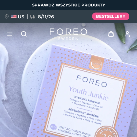
Przejdź
SPRAWDŹ WSZYSTKIE PRODUKTY
do
treści
US
8/11/26
BESTSELLERY
NOWOŚĆ
Zaloguj
Język
BREAKING NEWS
Profil użytkownika
English
Deutsch
Español
Moje urządzenia
FAQ™ Pure Beauty-Tech Elixir
Français
Italiano
Português
Moje zamówienia
Polski
Svenska
Русский
Türkçe
简体中文
繁體中文
Moje adresy
issa™ Teeth Whitening Set
Moje subskrypcje