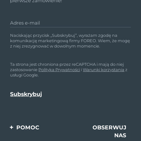
pierwsze zamówienie!
Adres e-mail
Naciskając przycisk „Subskrybuj”, wyrażam zgodę na
komunikację marketingową firmy FOREO. Wiem, że mogę
z niej zrezygnować w dowolnym momencie.
Ta strona jest chroniona przez reCAPTCHA i mają do niej
zastosowanie
Polityka Prywatności
i
Warunki korzystania
z
usługi Google.
POMOC
OBSERWUJ
NAS
Kontakt