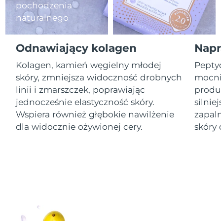
pochodzenia
naturalnego
Oczekiwany czas dostawy
Izrael
8/14/26
Odnawiający kolagen
Napr
Oczekiwany czas dostawy
Włochy
8/10/26
Kolagen, kamień węgielny młodej
Pepty
skóry, zmniejsza widoczność drobnych
mocnie
Oczekiwany czas dostawy
Japonia
8/13/26
linii i zmarszczek, poprawiając
produk
jednocześnie elastyczność skóry.
silnie
Oczekiwany czas dostawy
Jersey
Wspiera również głębokie nawilżenie
zapal
8/15/26
dla widocznie ożywionej cery.
skóry 
Oczekiwany czas dostawy
Kazachstan
8/12/26
Oczekiwany czas dostawy
Kuwejt
8/10/26
Oczekiwany czas dostawy
Łotwa
8/10/26