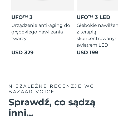
UFO™ 3
UFO™ 3 LED
Urządzenie anti-aging do
Głębokie nawilżen
głębokiego nawilżania
z terapią
twarzy
skoncentrowany
światłem LED
USD 329
USD 199
NIEZALEŻNE RECENZJE
WG
BAZAAR VOICE
Sprawdź, co sądzą
inni...