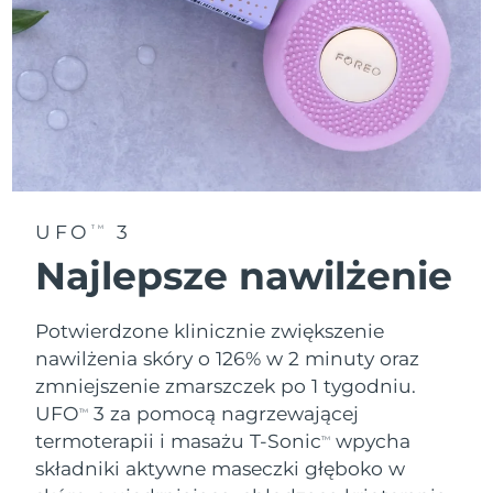
Oczekiwany czas dostawy
Tajlandia
8/14/26
Oczekiwany czas dostawy
Turcja
8/11/26
Zjednoczone Emiraty
Oczekiwany czas dostawy
Arabskie
8/11/26
UFO
3
TM
Oczekiwany czas dostawy
Wielka Brytania
8/10/26
Najlepsze nawilżenie
Oczekiwany czas dostawy
Stany Zjednoczone
8/11/26
Potwierdzone klinicznie zwiększenie
nawilżenia skóry o 126% w 2 minuty oraz
Oczekiwany czas dostawy
Uzbekistan
zmniejszenie zmarszczek po 1 tygodniu.
8/15/26
UFO
3 za pomocą nagrzewającej
TM
Oczekiwany czas dostawy
Wietnam
termoterapii i masażu T-Sonic
wpycha
TM
8/16/26
składniki aktywne maseczki głęboko w