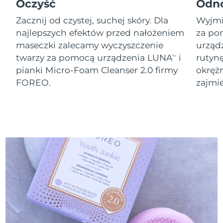
8/10/26
Oczyść
Odn
Zacznij od czystej, suchej skóry. Dla
Wyjmij
Oczekiwany czas dostawy
Słowenia
8/10/26
najlepszych efektów przed nałożeniem
za po
maseczki zalecamy wyczyszczenie
urząd
Republika
Oczekiwany czas dostawy
twarzy za pomocą urządzenia LUNA
i
rutyn
TM
Południowej Afryki
8/18/26
pianki Micro-Foam Cleanser 2.0 firmy
okręż
FOREO.
zajmie
Oczekiwany czas dostawy
Korea Południowa
8/12/26
Oczekiwany czas dostawy
Hiszpania
8/10/26
Oczekiwany czas dostawy
Szwecja
8/10/26
Oczekiwany czas dostawy
Szwajcaria
8/10/26
Oczekiwany czas dostawy
Tajwan
8/15/26