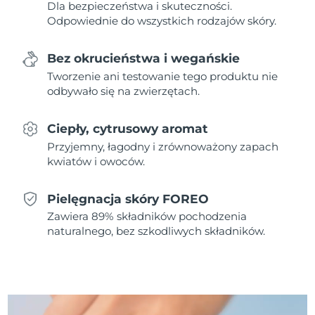
Dla bezpieczeństwa i skuteczności.
Odpowiednie do wszystkich rodzajów skóry.
Oczekiwany czas dostawy
Holandia
8/10/26
Bez okrucieństwa i wegańskie
Oczekiwany czas dostawy
Tworzenie ani testowanie tego produktu nie
Nowa Zelandia
8/10/26
odbywało się na zwierzętach.
Oczekiwany czas dostawy
Norwegia
8/10/26
Ciepły, cytrusowy aromat
Przyjemny, łagodny i zrównoważony zapach
Oczekiwany czas dostawy
Oman
kwiatów i owoców.
8/13/26
Pielęgnacja skóry FOREO
Oczekiwany czas dostawy
Filipiny
8/13/26
Zawiera 89% składników pochodzenia
naturalnego, bez szkodliwych składników.
Oczekiwany czas dostawy
Polska
8/11/26
Oczekiwany czas dostawy
Portugalia
8/10/26