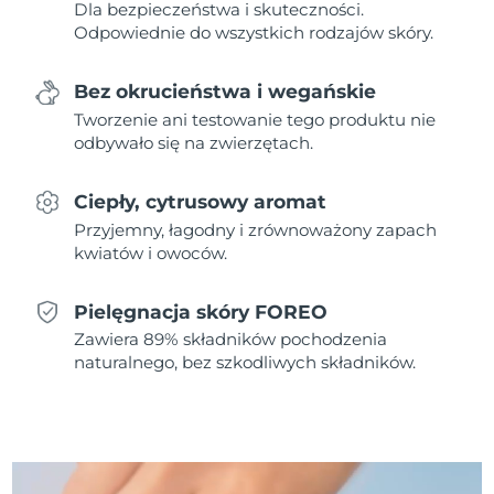
Dla bezpieczeństwa i skuteczności.
Odpowiednie do wszystkich rodzajów skóry.
Oczekiwany czas dostawy
Holandia
8/10/26
Bez okrucieństwa i wegańskie
Oczekiwany czas dostawy
Tworzenie ani testowanie tego produktu nie
Nowa Zelandia
8/10/26
odbywało się na zwierzętach.
Oczekiwany czas dostawy
Norwegia
8/10/26
Ciepły, cytrusowy aromat
Przyjemny, łagodny i zrównoważony zapach
Oczekiwany czas dostawy
Oman
kwiatów i owoców.
8/13/26
Pielęgnacja skóry FOREO
Oczekiwany czas dostawy
Filipiny
8/13/26
Zawiera 89% składników pochodzenia
naturalnego, bez szkodliwych składników.
Oczekiwany czas dostawy
Polska
8/11/26
Oczekiwany czas dostawy
Portugalia
8/10/26