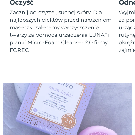
8/10/26
Oczyść
Odn
Zacznij od czystej, suchej skóry. Dla
Wyjmij
Oczekiwany czas dostawy
Słowenia
8/10/26
najlepszych efektów przed nałożeniem
za po
maseczki zalecamy wyczyszczenie
urząd
Republika
Oczekiwany czas dostawy
twarzy za pomocą urządzenia LUNA
i
rutyn
TM
Południowej Afryki
8/18/26
pianki Micro-Foam Cleanser 2.0 firmy
okręż
FOREO.
zajmie
Oczekiwany czas dostawy
Korea Południowa
8/12/26
Oczekiwany czas dostawy
Hiszpania
8/10/26
Oczekiwany czas dostawy
Szwecja
8/10/26
Oczekiwany czas dostawy
Szwajcaria
8/10/26
Oczekiwany czas dostawy
Tajwan
8/15/26