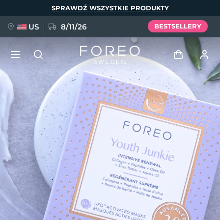
Przejdź
SPRAWDŹ WSZYSTKIE PRODUKTY
do
treści
US
8/11/26
BESTSELLERY
NOWOŚĆ
Zaloguj
Język
BREAKING NEWS
Profil użytkownika
English
Deutsch
Español
Moje urządzenia
FAQ™ Pure Beauty-Tech Elixir
Français
Italiano
Português
Moje zamówienia
Polski
Svenska
Русский
Türkçe
简体中文
繁體中文
Moje adresy
issa™ Teeth Whitening Set
Moje subskrypcje