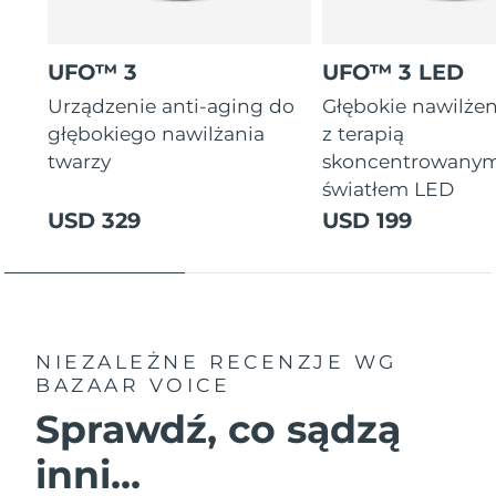
UFO™ 3
UFO™ 3 LED
Urządzenie anti-aging do
Głębokie nawilżen
głębokiego nawilżania
z terapią
twarzy
skoncentrowany
światłem LED
USD 329
USD 199
NIEZALEŻNE RECENZJE
WG
BAZAAR VOICE
Sprawdź, co sądzą
inni...