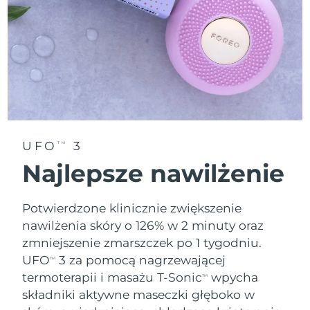
Oczekiwany czas dostawy
Tajlandia
8/14/26
Oczekiwany czas dostawy
Turcja
8/11/26
Zjednoczone Emiraty
Oczekiwany czas dostawy
Arabskie
8/11/26
UFO
3
TM
Oczekiwany czas dostawy
Wielka Brytania
8/10/26
Najlepsze nawilżenie
Oczekiwany czas dostawy
Stany Zjednoczone
8/11/26
Potwierdzone klinicznie zwiększenie
nawilżenia skóry o 126% w 2 minuty oraz
Oczekiwany czas dostawy
Uzbekistan
zmniejszenie zmarszczek po 1 tygodniu.
8/15/26
UFO
3 za pomocą nagrzewającej
TM
Oczekiwany czas dostawy
Wietnam
termoterapii i masażu T-Sonic
wpycha
TM
8/16/26
składniki aktywne maseczki głęboko w