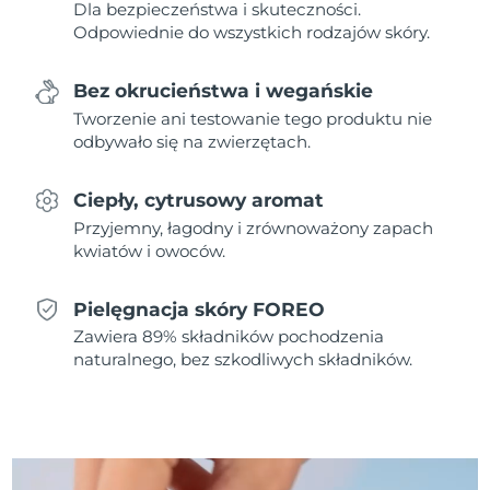
Dla bezpieczeństwa i skuteczności.
Odpowiednie do wszystkich rodzajów skóry.
Oczekiwany czas dostawy
Holandia
8/11/26
Bez okrucieństwa i wegańskie
Oczekiwany czas dostawy
Tworzenie ani testowanie tego produktu nie
Nowa Zelandia
8/11/26
odbywało się na zwierzętach.
Oczekiwany czas dostawy
Norwegia
8/11/26
Ciepły, cytrusowy aromat
Przyjemny, łagodny i zrównoważony zapach
Oczekiwany czas dostawy
Oman
kwiatów i owoców.
8/14/26
Pielęgnacja skóry FOREO
Oczekiwany czas dostawy
Filipiny
8/14/26
Zawiera 89% składników pochodzenia
naturalnego, bez szkodliwych składników.
Oczekiwany czas dostawy
Polska
8/12/26
Oczekiwany czas dostawy
Portugalia
8/11/26