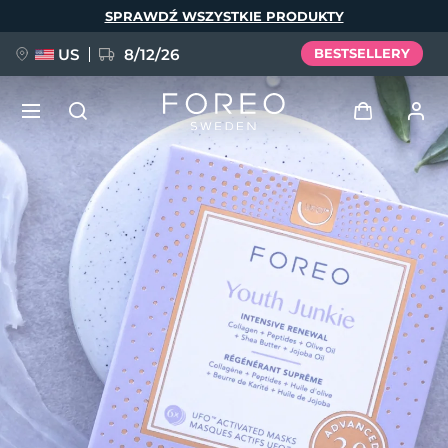
Przejdź
SPRAWDŹ WSZYSTKIE PRODUKTY
do
treści
US
8/12/26
BESTSELLERY
NOWOŚĆ
Zaloguj
Język
BREAKING NEWS
Profil użytkownika
English
Deutsch
Español
Moje urządzenia
FAQ™ Pure Beauty-Tech Elixir
Français
Italiano
Português
Moje zamówienia
Polski
Svenska
Русский
Türkçe
简体中文
繁體中文
Moje adresy
issa™ Teeth Whitening Set
Moje subskrypcje