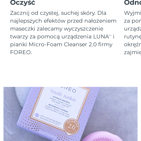
8/11/26
Oczyść
Odn
Zacznij od czystej, suchej skóry. Dla
Wyjmij
Oczekiwany czas dostawy
Słowenia
8/11/26
najlepszych efektów przed nałożeniem
za po
maseczki zalecamy wyczyszczenie
urząd
Republika
Oczekiwany czas dostawy
twarzy za pomocą urządzenia LUNA
i
rutyn
TM
Południowej Afryki
8/19/26
pianki Micro-Foam Cleanser 2.0 firmy
okręż
FOREO.
zajmie
Oczekiwany czas dostawy
Korea Południowa
8/13/26
Oczekiwany czas dostawy
Hiszpania
8/11/26
Oczekiwany czas dostawy
Szwecja
8/11/26
Oczekiwany czas dostawy
Szwajcaria
8/11/26
Oczekiwany czas dostawy
Tajwan
8/16/26