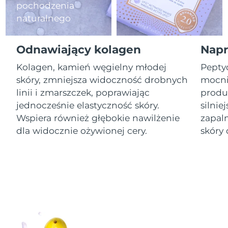
pochodzenia
naturalnego
Oczekiwany czas dostawy
Izrael
8/15/26
Odnawiający kolagen
Napr
Oczekiwany czas dostawy
Włochy
8/11/26
Kolagen, kamień węgielny młodej
Pepty
skóry, zmniejsza widoczność drobnych
mocnie
Oczekiwany czas dostawy
Japonia
8/14/26
linii i zmarszczek, poprawiając
produk
jednocześnie elastyczność skóry.
silnie
Oczekiwany czas dostawy
Jersey
Wspiera również głębokie nawilżenie
zapal
8/16/26
dla widocznie ożywionej cery.
skóry 
Oczekiwany czas dostawy
Kazachstan
8/13/26
Oczekiwany czas dostawy
Kuwejt
8/11/26
Oczekiwany czas dostawy
Łotwa
8/11/26