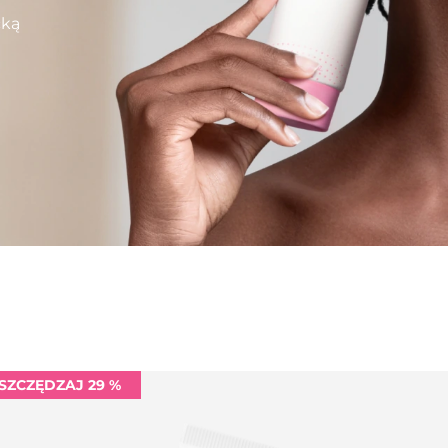
cką
SZCZĘDZAJ 29 %