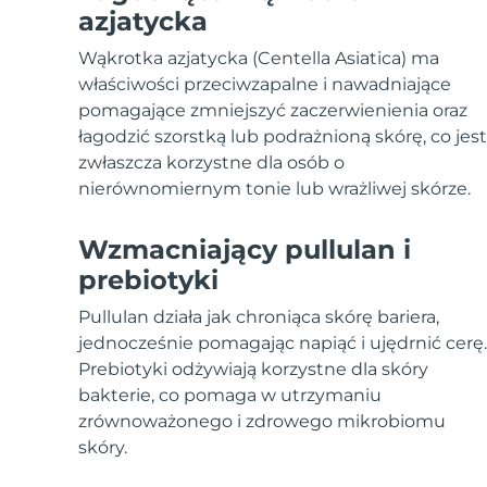
Urządzenia ESPADA™
Urządzenia do pielęgnacji oczu
LUNA™ Dual-Peptide Scalp
azjatycka
Pielęgnacja skóry KIWI™
All acne treatment devices
All revitalizing eye massagers
Serum
issa™ Teeth Whitening Gel
Advanced pore care essentials
Wąkrotka azjatycka (Centella Asiatica) ma
For healthy hair
18% PAP
właściwości przeciwzapalne i nawadniające
Kosmetyki
Mężczyźni
pomagające zmniejszyć zaczerwienienia oraz
łagodzić szorstką lub podrażnioną skórę, co jest
zwłaszcza korzystne dla osób o
nierównomiernym tonie lub wrażliwej skórze.
Kupuj
Wzmacniający pullulan i
prebiotyki
Pullulan działa jak chroniąca skórę bariera,
FOREO APP
jednocześnie pomagając napiąć i ujędrnić cerę.
Prebiotyki odżywiają korzystne dla skóry
O NAS
bakterie, co pomaga w utrzymaniu
zrównoważonego i zdrowego mikrobiomu
skóry.