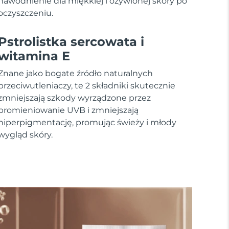
nawodnienie dla miękkiej i ożywionej skóry po
oczyszczeniu.
Pstrolistka sercowata i
witamina E
Znane jako bogate źródło naturalnych
przeciwutleniaczy, te 2 składniki skutecznie
zmniejszają szkody wyrządzone przez
promieniowanie UVB i zmniejszają
hiperpigmentację, promując świeży i młody
wygląd skóry.