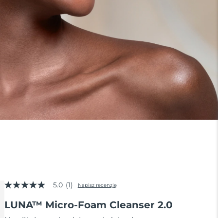
5.0
(1)
Napisz recenzję
5.0
z
LUNA™ Micro-Foam Cleanser 2.0
5
gwiazdek,