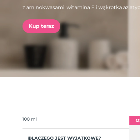
z aminokwasami, witaminą E i wąkrotką azjaty
issa™ Teeth Whitening Set
Kup teraz
FAQ™ Dual LED Panel
POPULARNY
Specjalne oferty
Bestsellery
100 ml
O
DLACZEGO JEST WYJĄTKOWE?