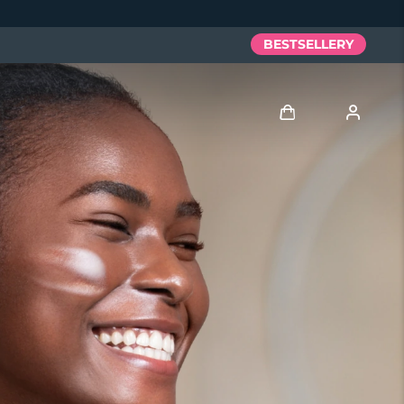
BESTSELLERY
Zaloguj
Profil użytkownika
Moje urządzenia
Moje zamówienia
Moje adresy
Moje subskrypcje