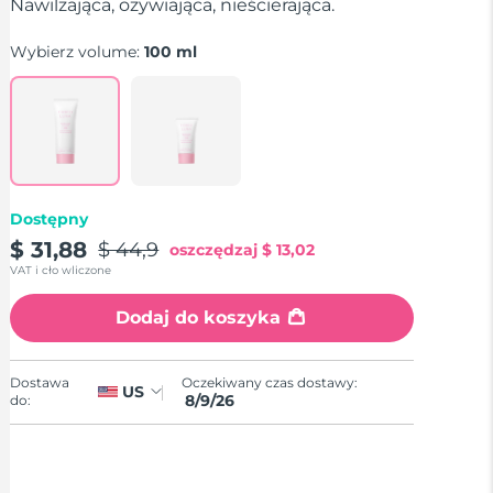
średnia
Nawilżająca, ożywiająca, nieścierająca.
wartość
oceny.
Wybierz volume:
100 ml
Read
a
Review.
Łącze
do
tej
samej
strony.
Dostępny
$ 31,88
$ 44,9
oszczędzaj
$ 13,02
VAT i cło wliczone
Dodaj do koszyka
Oczekiwany czas dostawy:
Dostawa
US
8/9/26
do: