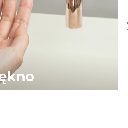
iękno