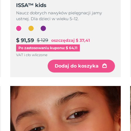
ISSA™ kids
Naucz dobrych nawyków pielęgnacji jamy
ustnej. Dla dzieci w wieku 5–12.
$ 91,59
$ 129
oszczędzaj
$ 37,41
Po zastosowaniu kuponu: $ 64,11
VAT i cło wliczone
Dodaj do koszyka