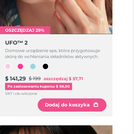
OSZCZĘDZAJ 29%
UFO™ 2
Domowe urządzenie spa, które przygotowuje
skórę do wchłaniania składników aktywnych.
$ 141,29
$ 199
oszczędzaj
$ 57,71
Po zastosowaniu kuponu: $ 98,90
VAT i cło wliczone
Dodaj do koszyka