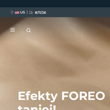
Przejdź
do
treści
US
8/11/26
NOWOŚĆ
BREAKING NEWS
Efekty FOREO
FAQ™ Pure Beauty-Tech Elixir
taniej!