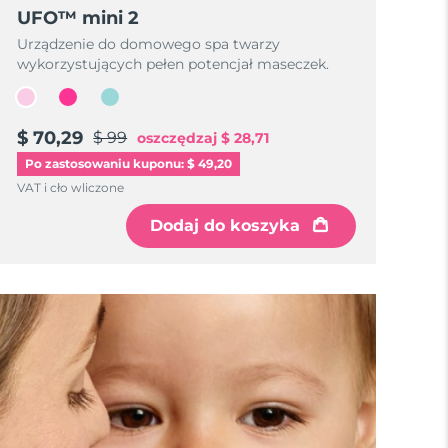
UFO™ mini 2
Urządzenie do domowego spa twarzy
wykorzystujących pełen potencjał maseczek.
$ 70,29
$ 99
oszczędzaj
$ 28,71
Po zastosowaniu kuponu: $ 49,20
VAT i cło wliczone
Dodaj do koszyka