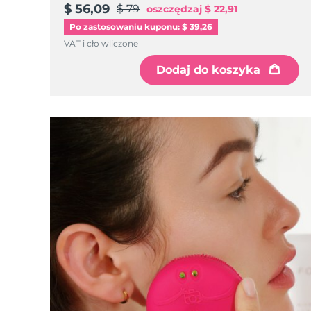
$ 56,09
$ 79
oszczędzaj
$ 22,91
Po zastosowaniu kuponu: $ 39,26
VAT i cło wliczone
Dodaj do koszyka