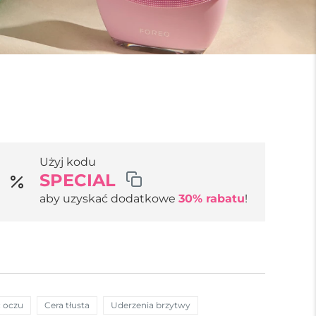
Użyj kodu
SPECIAL
aby uzyskać dodatkowe
30% rabatu
!
c oczu
Cera tłusta
Uderzenia brzytwy