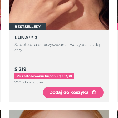
BESTSELLERY
LUNA™ 3
Szczoteczka do oczyszczania twarzy dla każdej
cery.
$ 219
Po zastosowaniu kuponu: $ 153,30
VAT i cło wliczone
Dodaj do koszyka