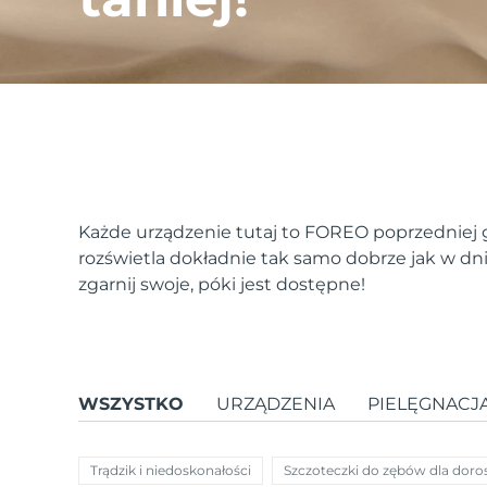
issa™ Teeth Whitening Set
FAQ™ Dual LED Panel
Każde urządzenie tutaj to FOREO poprzedniej gen
rozświetla dokładnie tak samo dobrze jak w dn
POPULARNY
zgarnij swoje, póki jest dostępne!
Specjalne oferty
Bestsellery
WSZYSTKO
URZĄDZENIA
PIELĘGNACJ
Trądzik i niedoskonałości
Szczoteczki do zębów dla doro