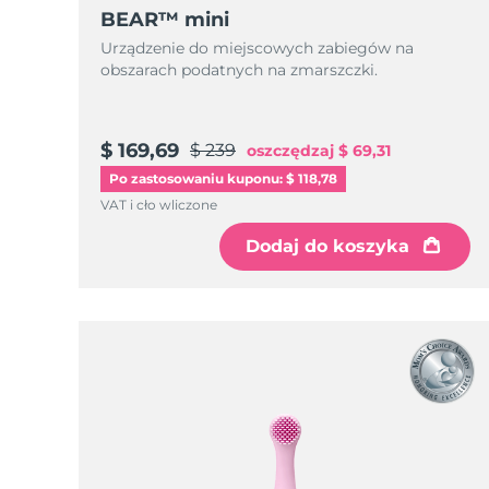
Urządzenia ESPADA™
Urządzenia do pielęgnacji oczu
LUNA™ Dual-Peptide Scalp
BEAR™ mini
Pielęgnacja skóry KIWI™
All acne treatment devices
All revitalizing eye massagers
Serum
issa™ Teeth Whitening Gel
Urządzenie do miejscowych zabiegów na
Advanced pore care essentials
For healthy hair
obszarach podatnych na zmarszczki.
18% PAP
Kosmetyki
Mężczyźni
$ 169,69
$ 239
oszczędzaj
$ 69,31
Po zastosowaniu kuponu: $ 118,78
VAT i cło wliczone
Kupuj
Dodaj do koszyka
FOREO APP
O NAS