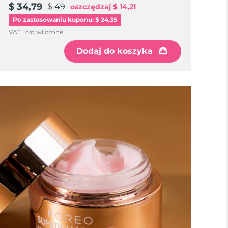
$ 34,79
$ 49
oszczędzaj
$ 14,21
Po zastosowaniu kuponu: $ 24,35
VAT i cło wliczone
Dodaj do koszyka