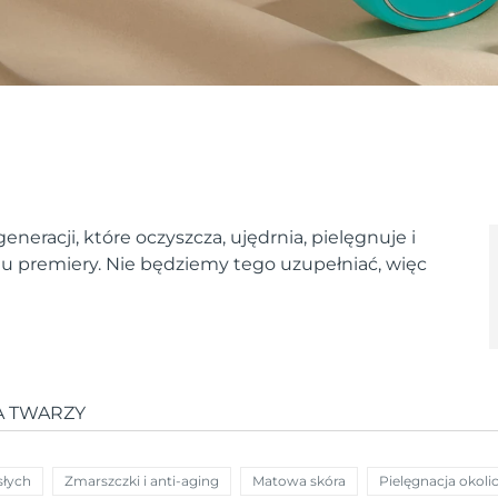
eracji, które oczyszcza, ujędrnia, pielęgnuje i
iu premiery. Nie będziemy tego uzupełniać, więc
A TWARZY
słych
Zmarszczki i anti-aging
Matowa skóra
Pielęgnacja okoli