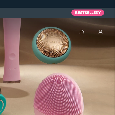
BESTSELLERY
Zaloguj
Profil użytkownika
Moje urządzenia
Moje zamówienia
Moje adresy
Moje subskrypcje