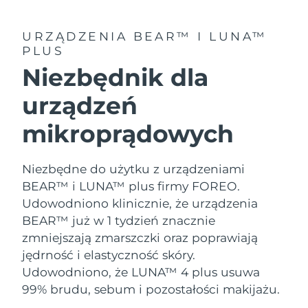
8/12/26
Oczekiwany czas dostawy
URZĄDZENIA BEAR™ I LUNA™
Słowenia
8/12/26
PLUS
Niezbędnik dla
Republika
Oczekiwany czas dostawy
Południowej Afryki
8/20/26
urządzeń
Oczekiwany czas dostawy
Korea Południowa
mikroprądowych
8/14/26
Oczekiwany czas dostawy
Hiszpania
Niezbędne do użytku z urządzeniami
8/12/26
BEAR™ i LUNA™ plus firmy FOREO.
Oczekiwany czas dostawy
Udowodniono klinicznie, że urządzenia
Szwecja
8/12/26
BEAR™ już w 1 tydzień znacznie
zmniejszają zmarszczki oraz poprawiają
Oczekiwany czas dostawy
Szwajcaria
jędrność i elastyczność skóry.
8/12/26
Udowodniono, że LUNA™ 4 plus usuwa
Oczekiwany czas dostawy
99% brudu, sebum i pozostałości makijażu.
Tajwan
8/17/26