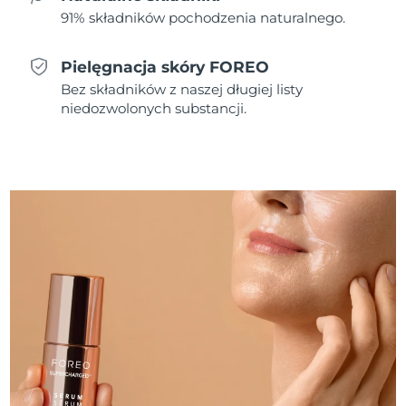
91% składników pochodzenia naturalnego.
Oczekiwany czas dostawy
Holandia
8/12/26
Pielęgnacja skóry FOREO
Bez składników z naszej długiej listy
Oczekiwany czas dostawy
Nowa Zelandia
8/12/26
niedozwolonych substancji.
Oczekiwany czas dostawy
Norwegia
8/12/26
Oczekiwany czas dostawy
Oman
8/15/26
Oczekiwany czas dostawy
Filipiny
8/15/26
Oczekiwany czas dostawy
Polska
8/13/26
Oczekiwany czas dostawy
Portugalia
8/12/26