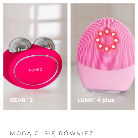
Oczekiwany czas dostawy
Tajlandia
8/16/26
Oczekiwany czas dostawy
Turcja
8/13/26
Zjednoczone Emiraty
Oczekiwany czas dostawy
Arabskie
8/13/26
Oczekiwany czas dostawy
Wielka Brytania
8/12/26
Oczekiwany czas dostawy
Stany Zjednoczone
8/13/26
BEAR
2
LUNA
4 plus
TM
TM
Oczekiwany czas dostawy
Uzbekistan
8/17/26
Oczekiwany czas dostawy
Wietnam
8/18/26
MOGĄ CI SIĘ RÓWNIEŻ