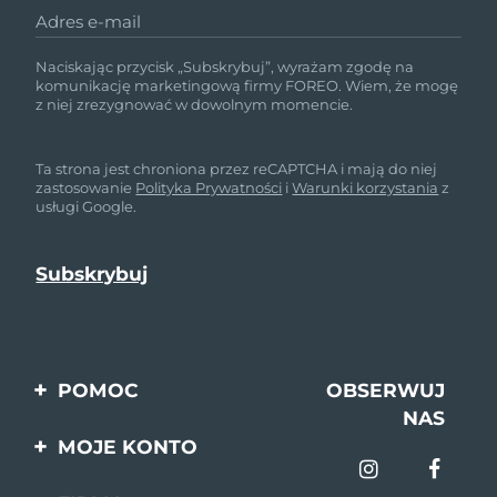
Adres e-mail
Naciskając przycisk „Subskrybuj”, wyrażam zgodę na
komunikację marketingową firmy FOREO. Wiem, że mogę
z niej zrezygnować w dowolnym momencie.
Ta strona jest chroniona przez reCAPTCHA i mają do niej
zastosowanie
Polityka Prywatności
i
Warunki korzystania
z
usługi Google.
POMOC
OBSERWUJ
NAS
Kontakt
MOJE KONTO
Zamówienia & Wysyłka
Rejestracja produktu