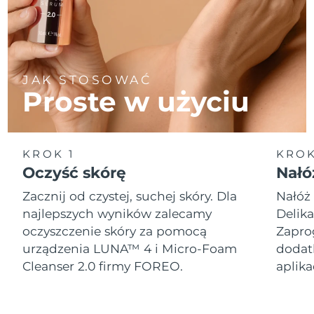
Oczekiwany czas dostawy
Portoryko
8/14/26
Oczekiwany czas dostawy
Katar
8/13/26
JAK STOSOWAĆ
Proste w użyciu
Oczekiwany czas dostawy
Reunion
8/17/26
Oczekiwany czas dostawy
Rumunia
8/12/26
KROK 1
KROK
Oczyść skórę
Nałó
Oczekiwany czas dostawy
Rosja
8/20/26
Zacznij od czystej, suchej skóry. Dla
Nałóż 
najlepszych wyników zalecamy
Delik
Oczekiwany czas dostawy
Arabia Saudyjska
oczyszczenie skóry za pomocą
Zapro
8/13/26
urządzenia LUNA™ 4 i Micro-Foam
dodat
Oczekiwany czas dostawy
Cleanser 2.0 firmy FOREO.
aplik
Singapur
8/14/26
Oczekiwany czas dostawy
Słowacja