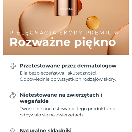
Oczekiwany czas dostawy
Liban
8/13/26
Oczekiwany czas dostawy
Litwa
8/12/26
PIELĘGNACJA SKÓRY PREMIUM
Rozważne piękno
Oczekiwany czas dostawy
Luksemburg
8/12/26
Oczekiwany czas dostawy
SRA Makau (Chiny)
8/14/26
Przetestowane przez dermatologów
Dla bezpieczeństwa i skuteczności.
Oczekiwany czas dostawy
Malezja
8/15/26
Odpowiednie do wszystkich rodzajów skóry.
Oczekiwany czas dostawy
Malta
Nietestowane na zwierzętach i
8/12/26
wegańskie
Tworzenie ani testowanie tego produktu nie
Oczekiwany czas dostawy
Meksyk
8/16/26
odbywało się na zwierzętach.
Oczekiwany czas dostawy
Monako
Naturalne składniki
8/13/26