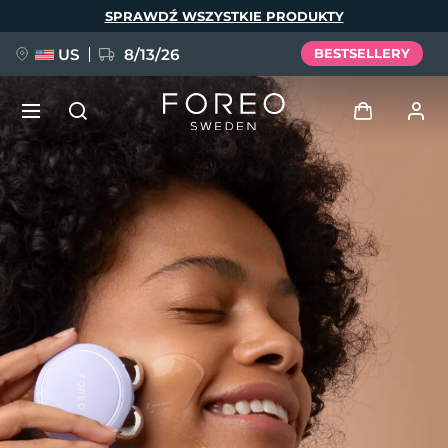
Przejdź
SPRAWDŹ WSZYSTKIE PRODUKTY
do
treści
US
8/13/26
BESTSELLERY
NOWOŚĆ
Zaloguj
Język
BREAKING NEWS
Profil użytkownika
English
Deutsch
Español
Moje urządzenia
FAQ™ Pure Beauty-Tech Elixir
Français
Italiano
Português
Moje zamówienia
Polski
Svenska
Русский
Türkçe
简体中文
繁體中文
Moje adresy
issa™ Teeth Whitening Set
Moje subskrypcje