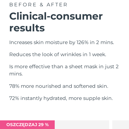
Oczekiwany czas dostawy
BEFORE & AFTER
Liban
8/9/26
Clinical-consumer
Oczekiwany czas dostawy
Litwa
results
8/8/26
Oczekiwany czas dostawy
Luksemburg
Increases skin moisture by 126% in 2 mins.
8/8/26
Reduces the look of wrinkles in 1 week.
Oczekiwany czas dostawy
SRA Makau (Chiny)
8/10/26
Is more effective than a sheet mask in just 2
Oczekiwany czas dostawy
mins.
Malezja
8/11/26
78% more nourished and softened skin.
Oczekiwany czas dostawy
Malta
8/8/26
72% instantly hydrated, more supple skin.
Oczekiwany czas dostawy
Meksyk
8/12/26
Oczekiwany czas dostawy
OSZCZĘDZAJ 29 %
Monako
8/9/26