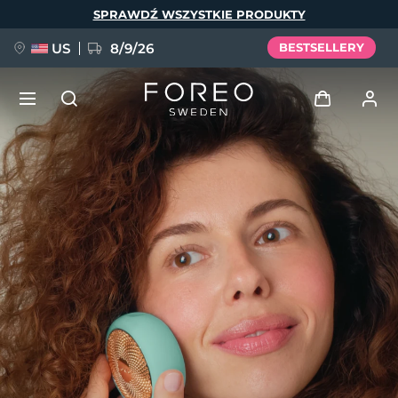
Przejdź
SPRAWDŹ WSZYSTKIE PRODUKTY
do
treści
US
8/9/26
BESTSELLERY
NOWOŚĆ
Zaloguj
Język
BREAKING NEWS
Profil użytkownika
English
Deutsch
Español
Moje urządzenia
FAQ™ Pure Beauty-Tech Elixir
Français
Italiano
Português
Moje zamówienia
Polski
Svenska
Русский
Türkçe
简体中文
繁體中文
Moje adresy
issa™ Teeth Whitening Set
Moje subskrypcje