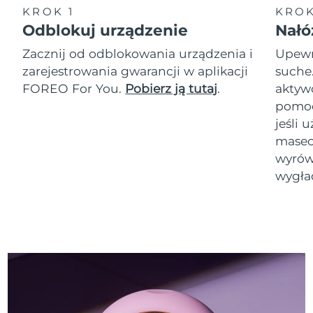
KROK 1
KROK
Odblokuj urządzenie
Nałó
Zacznij od odblokowania urządzenia i
Upewni
zarejestrowania gwarancji w aplikacji
suche
FOREO For You.
Pobierz ją tutaj
.
akty
pomoc
jeśli 
masec
wyrówn
wygła