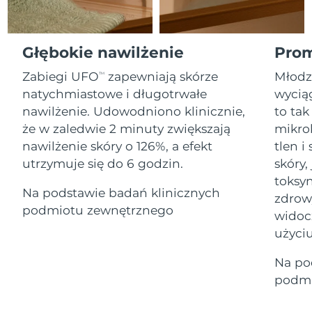
Serum
Gibraltar
All revitalizing eye massagers
issa™ Teeth Whitening Gel
8/12/26
Advanced pore care essentials
For healthy hair
18% PAP
Kosmetyki
Mężczyźni
Oczekiwany czas dostawy
Grecja
Głębokie nawilżenie
Prom
8/8/26
Zabiegi UFO
zapewniają skórze
Młodz
TM
SRA Hongkong
Oczekiwany czas dostawy
natychmiastowe i długotrwałe
wyciąg
(Chiny)
8/9/26
nawilżenie. Udowodniono klinicznie,
to tak
Kupuj
że w zaledwie 2 minuty zwiększają
mikro
Oczekiwany czas dostawy
Węgry
8/8/26
nawilżenie skóry o 126%, a efekt
tlen 
utrzymuje się do 6 godzin.
skóry,
Oczekiwany czas dostawy
Islandia
FOREO APP
toksyn
8/9/26
Na podstawie badań klinicznych
zdrow
O NAS
podmiotu zewnętrznego
Oczekiwany czas dostawy
widoc
Indonezja
8/6/26
użyciu
Oczekiwany czas dostawy
Irlandia
Na po
8/8/26
podmi
Oczekiwany czas dostawy
Wyspa Man
8/10/26