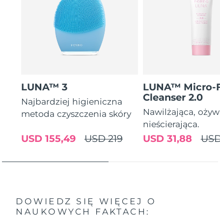
LUNA™ 3
LUNA™ Micro-
Cleanser 2.0
Najbardziej higieniczna
Nawilżająca, ożyw
metoda czyszczenia skóry
nieścierająca.
USD 155,49
USD 219
USD 31,88
USD
DOWIEDZ SIĘ WIĘCEJ O
NAUKOWYCH FAKTACH: