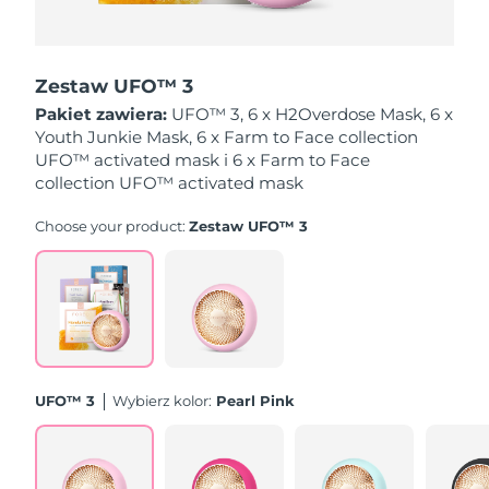
Oczekiwany czas dostawy
Holandia
09/08/2026
Zestaw UFO™ 3
Oczekiwany czas dostawy
Pakiet zawiera:
UFO™ 3, 6 x H2Overdose Mask, 6 x
Nowa Zelandia
09/08/2026
Youth Junkie Mask, 6 x Farm to Face collection
UFO™ activated mask i 6 x Farm to Face
Oczekiwany czas dostawy
collection UFO™ activated mask
Norwegia
09/08/2026
Choose your product:
Zestaw UFO™ 3
Oczekiwany czas dostawy
Oman
12/08/2026
Oczekiwany czas dostawy
Filipiny
12/08/2026
Oczekiwany czas dostawy
Polska
10/08/2026
UFO™ 3
Wybierz kolor:
Pearl Pink
Oczekiwany czas dostawy
Portugalia
09/08/2026