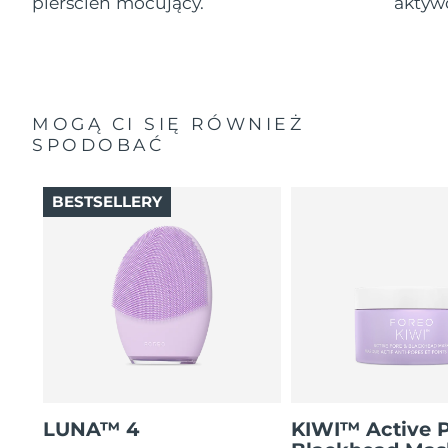
pierścień mocujący.
aktyw
MOGĄ CI SIĘ RÓWNIEŻ
SPODOBAĆ
BESTSELLERY
LUNA™ 4
KIWI™ Active 