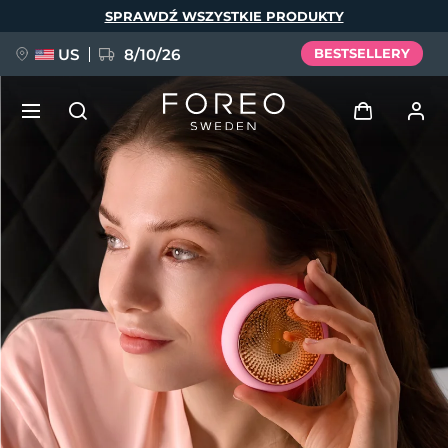
Przejdź
SPRAWDŹ WSZYSTKIE PRODUKTY
do
treści
US
8/10/26
BESTSELLERY
NOWOŚĆ
Zaloguj
Język
BREAKING NEWS
Profil użytkownika
English
Deutsch
Español
Moje urządzenia
FAQ™ Pure Beauty-Tech Elixir
Français
Italiano
Português
Moje zamówienia
Polski
Svenska
Русский
Türkçe
简体中文
繁體中文
Moje adresy
issa™ Teeth Whitening Set
Moje subskrypcje