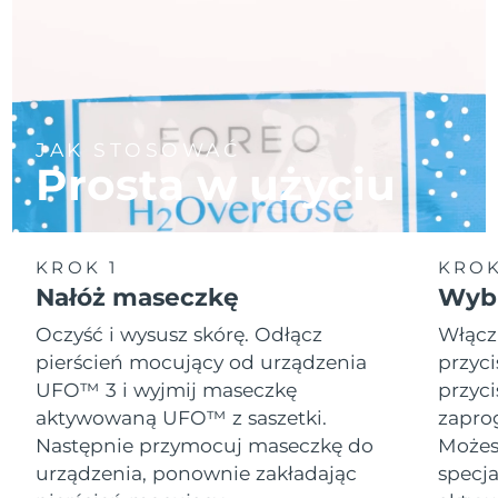
JAK STOSOWAĆ
Prosta w użyciu
KROK 1
KROK
Nałóż maseczkę
Wybi
Oczyść i wysusz skórę. Odłącz
Włącz
pierścień mocujący od urządzenia
przyci
UFO™ 3 i wyjmij maseczkę
przyci
aktywowaną UFO™ z saszetki.
zapro
Następnie przymocuj maseczkę do
Możesz
urządzenia, ponownie zakładając
specja