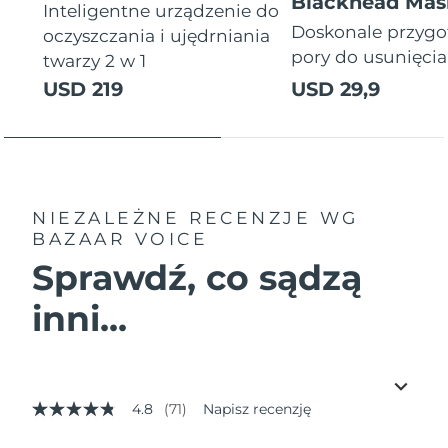
Blackhead Mas
Inteligentne urządzenie do
Doskonale przyg
oczyszczania i ujędrniania
pory do usunięci
twarzy 2 w 1
USD 219
USD 29,9
NIEZALEŻNE RECENZJE
WG
BAZAAR VOICE
Sprawdź, co sądzą
inni...
4.8
(71)
Napisz recenzję
4.8
z