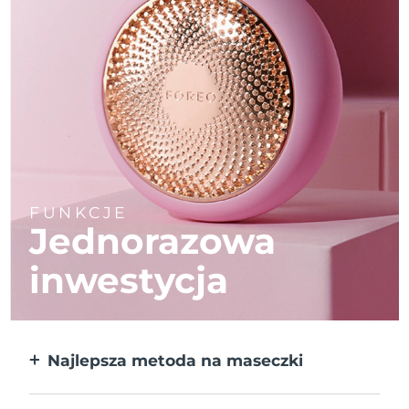
FUNKCJE
Jednorazowa
inwestycja
Najlepsza metoda na maseczki
Większa skuteczność od maseczek w
płachcie. Do tego 10x szybciej.