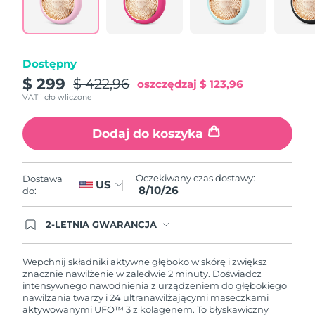
Oczekiwany czas dostawy
Portoryko
11/08/2026
Oczekiwany czas dostawy
Katar
Dostępny
10/08/2026
$ 299
$ 422,96
oszczędzaj
$ 123,96
Oczekiwany czas dostawy
Reunion
VAT i cło wliczone
14/08/2026
Dodaj do koszyka
Oczekiwany czas dostawy
Rumunia
09/08/2026
Oczekiwany czas dostawy
Oczekiwany czas dostawy:
Dostawa
Rosja
US
17/08/2026
8/10/26
do:
Oczekiwany czas dostawy
Arabia Saudyjska
2-LETNIA GWARANCJA
10/08/2026
Dzisiejsze zamówienie uprawnia do korzystania z
pełnej gwarancji FOREO. Oznacza to, że w
przypadku wystąpienia problemów w ciągu 2 lat
Oczekiwany czas dostawy
Wepchnij składniki aktywne głęboko w skórę i zwiększ
Singapur
od zakupu, FOREO bezpłatnie wymieni produkt.
11/08/2026
znacznie nawilżenie w zaledwie 2 minuty. Doświadcz
intensywnego nawodnienia z urządzeniem do głębokiego
nawilżania twarzy i 24 ultranawilżającymi maseczkami
Oczekiwany czas dostawy
Słowacja
aktywowanymi UFO™ 3 z kolagenem. To błyskawiczny