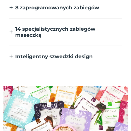
8 zaprogramowanych zabiegów
Jedno naciśnięcie przycisku. Dostosuj
preferencje w aplikacji.
14 specjalistycznych zabiegów
maseczką
Doskonałe połączenie technologii dla
uzupełnienia składników maseczki.
Inteligentny szwedzki design
W 100% wodoodporne i ultrahigieniczne.
Do 50 minut działania na ładowanie USB.