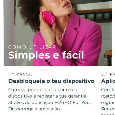
COMO UTILIZAR
Simples e fácil
1.º PASSO
2.º 
Desbloqueia o teu dispositivo
Apli
Começa por desbloquear o teu
Certif
dispositivo e registar a tua garantia
rosto/
através da aplicação FOREO For You.
seguid
Descarrega
a aplicação.
Serum