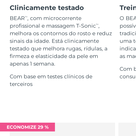
Serum
issa™ Teeth Whitening Gel
Advanced pore care essentials
Clinicamente testado
Trei
For healthy hair
18% PAP
Israel
Entrega prevista
12/08/2026
Cosméticos
Homens
BEAR
, com microcorrente
O BE
TM
profissional e massagem T-Sonic
,
possí
TM
Itália
Entrega prevista
08/08/2026
melhora os contornos do rosto e reduz
tradic
sinais da idade. Está clinicamente
uma te
Japão
Entrega prevista
11/08/2026
testado que melhora rugas, rídulas, a
indic
Comprar todos
firmeza e elasticidade da pele em
as maç
Jersey
Entrega prevista
13/08/2026
apenas 1 semana.
Com b
Cazaquistão
Entrega prevista
10/08/2026
Com base em testes clínicos de
consu
FOREO APP
terceiros
Kuwait
Entrega prevista
08/08/2026
SOBRE
Letônia
Entrega prevista
08/08/2026
Líbano
Entrega prevista
09/08/2026
ECONOMIZE 29 %
Lituânia
Entrega prevista
08/08/2026