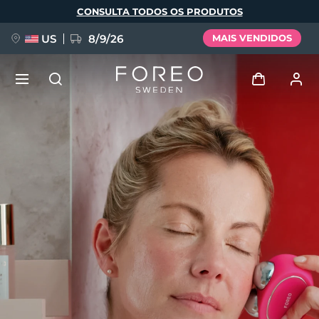
Pular
CONSULTA TODOS OS PRODUTOS
para
o
conteúdo
principal
US
8/9/26
MAIS VENDIDOS
NOVIDADE
Entrar
Idioma
BREAKING NEWS
Perfil de usuário
English
Deutsch
Español
Meus aparelhos
FAQ™ Pure Beauty-Tech Elixir
Français
Italiano
Português
Meus pedidos
Polski
Svenska
Русский
Türkçe
简体中文
繁體中文
Meus endereços
issa™ Teeth Whitening Set
As minhas subscrições