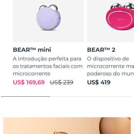
Tailândia
Entrega prevista
12/08/2026
Turquia
Entrega prevista
09/08/2026
Emirados Árabes
Entrega prevista
09/08/2026
Unidos
BEAR™ mini
BEAR™ 2
Reino Unido
Entrega prevista
08/08/2026
A introdução perfeita para
O dispositivo de
os tratamentos faciais com
microcorrente ma
Estados Unidos
Entrega prevista
09/08/2026
microcorrente
poderoso do mu
Uzbequistão
Entrega prevista
13/08/2026
US$ 169,69
US$ 239
US$ 419
Vietnã
Entrega prevista
14/08/2026