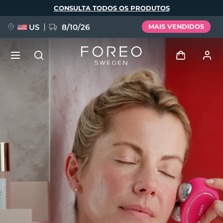
Pular
CONSULTA TODOS OS PRODUTOS
para
o
conteúdo
principal
US
8/10/26
MAIS VENDIDOS
NOVIDADE
Entrar
Idioma
BREAKING NEWS
Perfil de usuário
English
Deutsch
Español
Meus aparelhos
FAQ™ Pure Beauty-Tech Elixir
Français
Italiano
Português
Meus pedidos
Polski
Svenska
Русский
Türkçe
简体中文
繁體中文
Meus endereços
issa™ Teeth Whitening Set
As minhas subscrições