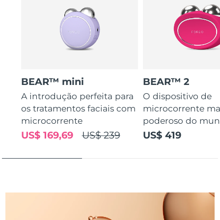
Tailândia
Entrega prevista
13/08/2026
Turquia
Entrega prevista
10/08/2026
Emirados Árabes
Entrega prevista
10/08/2026
Unidos
BEAR™ mini
BEAR™ 2
Reino Unido
Entrega prevista
09/08/2026
A introdução perfeita para
O dispositivo de
os tratamentos faciais com
microcorrente ma
Estados Unidos
Entrega prevista
10/08/2026
microcorrente
poderoso do mu
Uzbequistão
Entrega prevista
14/08/2026
US$ 169,69
US$ 239
US$ 419
Vietnã
Entrega prevista
15/08/2026