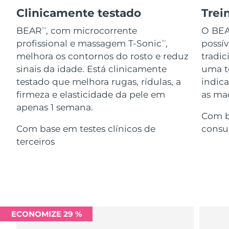
Serum
issa™ Teeth Whitening Gel
Advanced pore care essentials
Clinicamente testado
Trei
For healthy hair
18% PAP
Israel
Entrega prevista
13/08/2026
Cosméticos
Homens
BEAR
, com microcorrente
O BE
TM
profissional e massagem T-Sonic
,
possí
TM
Itália
Entrega prevista
09/08/2026
melhora os contornos do rosto e reduz
tradic
sinais da idade. Está clinicamente
uma te
Japão
Entrega prevista
12/08/2026
testado que melhora rugas, rídulas, a
indic
Comprar todos
firmeza e elasticidade da pele em
as maç
Jersey
Entrega prevista
14/08/2026
apenas 1 semana.
Com b
Cazaquistão
Entrega prevista
11/08/2026
Com base em testes clínicos de
consu
FOREO APP
terceiros
Kuwait
Entrega prevista
09/08/2026
SOBRE
Letônia
Entrega prevista
09/08/2026
Líbano
Entrega prevista
10/08/2026
ECONOMIZE 29 %
Lituânia
Entrega prevista
09/08/2026