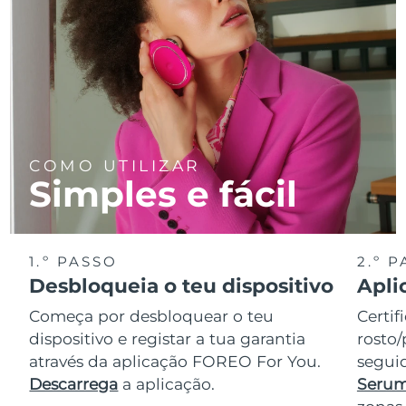
COMO UTILIZAR
Simples e fácil
1.º PASSO
2.º 
Desbloqueia o teu dispositivo
Apli
Começa por desbloquear o teu
Certif
dispositivo e registar a tua garantia
rosto/
através da aplicação FOREO For You.
seguid
Descarrega
a aplicação.
Serum